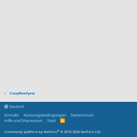
CrazyBlueEyezz
Deutsch
Kontakt
Nutzungsbedingungen
Datenschutz
Hilfe und Impressum
Start
R
S
S
®
Community platform by XenForo
© 2010-2026 XenForo Ltd.