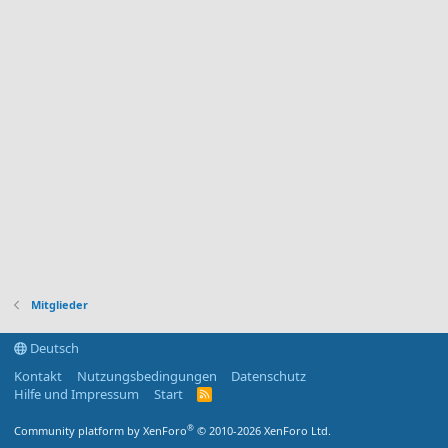
Mitglieder
Deutsch
Kontakt
Nutzungsbedingungen
Datenschutz
Hilfe und Impressum
Start
R
S
S
®
Community platform by XenForo
© 2010-2026 XenForo Ltd.