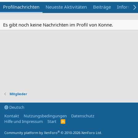
Profilnachrichten
Neueste Aktivitäten
Beiträge
Informat
Es gibt noch keine Nachrichten im Profil von Konne.
Mitglieder
Deutsch
Kontakt
Nutzungsbedingungen
Datenschutz
Hilfe und Impressum
Start
R
S
S
®
Community platform by XenForo
© 2010-2026 XenForo Ltd.