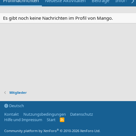
Profilnachrichten
Neueste Aktivitäten
Beiträge
Informat
Es gibt noch keine Nachrichten im Profil von Mango.
Mitglieder
Deutsch
Kontakt
Nutzungsbedingungen
Datenschutz
Hilfe und Impressum
Start
R
S
S
®
Community platform by XenForo
© 2010-2026 XenForo Ltd.