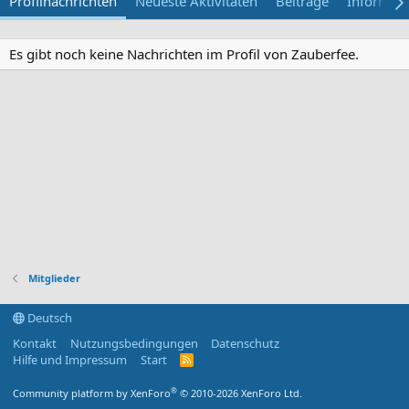
Profilnachrichten
Neueste Aktivitäten
Beiträge
Informat
Es gibt noch keine Nachrichten im Profil von Zauberfee.
Mitglieder
Deutsch
Kontakt
Nutzungsbedingungen
Datenschutz
Hilfe und Impressum
Start
R
S
S
®
Community platform by XenForo
© 2010-2026 XenForo Ltd.