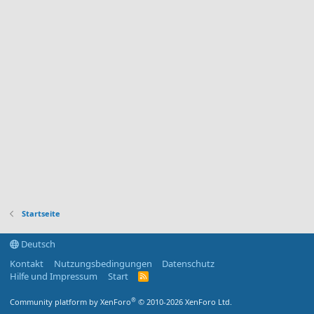
Startseite
Deutsch
Kontakt
Nutzungsbedingungen
Datenschutz
Hilfe und Impressum
Start
R
S
S
®
Community platform by XenForo
© 2010-2026 XenForo Ltd.