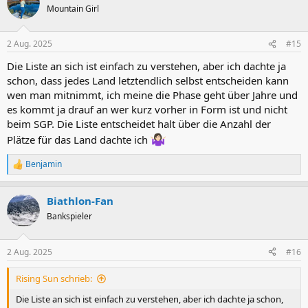
Mountain Girl
2 Aug. 2025
#15
Die Liste an sich ist einfach zu verstehen, aber ich dachte ja
schon, dass jedes Land letztendlich selbst entscheiden kann
wen man mitnimmt, ich meine die Phase geht über Jahre und
es kommt ja drauf an wer kurz vorher in Form ist und nicht
beim SGP. Die Liste entscheidet halt über die Anzahl der
Plätze für das Land dachte ich
Benjamin
R
e
a
Biathlon-Fan
k
t
Bankspieler
i
o
n
2 Aug. 2025
#16
e
n
Rising Sun schrieb:
:
Die Liste an sich ist einfach zu verstehen, aber ich dachte ja schon,