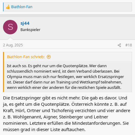
Biathlon-Fan
R
e
a
sj44
k
S
t
Bankspieler
i
o
n
2 Aug. 2025
#18
e
n
Biathlon-Fan schrieb:
:
Ist auch so. Es geht nur um die Quotenplätze. Wer dann
schlussendlich nominiert wird, ist dem Verband überlassen. Bei
Olympia muss man sich nur festlegen, wer wirklich Ersatzspringer
ist. Dieser darf dann nur an Training und Wettkampf teilnehmen,
wenn wirklich einer der anderen für die restlichen Spiele ausfällt.
Die Ersatzspringer gibt es nicht mehr. Die gab es davor. Und
ja, es geht um die Quotenplätze. Österreich könnte z. B. auf
Kraft, Hörl, Ortner und Tschofenig verzichten und vier andere
z. B. Wohlgenannt, Aigner, Steinberger und Leitner
nominieren. Letztere erfüllen die Mindestanforderungen. Sie
müssen grad in dieser Liste auftauchen.