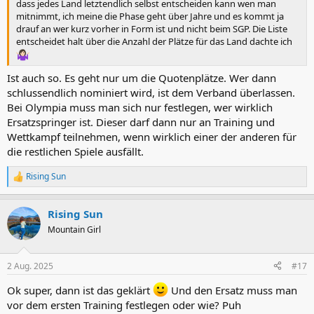
dass jedes Land letztendlich selbst entscheiden kann wen man
mitnimmt, ich meine die Phase geht über Jahre und es kommt ja
drauf an wer kurz vorher in Form ist und nicht beim SGP. Die Liste
entscheidet halt über die Anzahl der Plätze für das Land dachte ich
Ist auch so. Es geht nur um die Quotenplätze. Wer dann
schlussendlich nominiert wird, ist dem Verband überlassen.
Bei Olympia muss man sich nur festlegen, wer wirklich
Ersatzspringer ist. Dieser darf dann nur an Training und
Wettkampf teilnehmen, wenn wirklich einer der anderen für
die restlichen Spiele ausfällt.
Rising Sun
R
e
a
Rising Sun
k
t
Mountain Girl
i
o
n
2 Aug. 2025
#17
e
n
Ok super, dann ist das geklärt
Und den Ersatz muss man
:
vor dem ersten Training festlegen oder wie? Puh