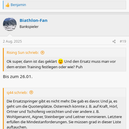
Benjamin
R
e
a
Biathlon-Fan
k
t
Bankspieler
i
o
n
2 Aug. 2025
#19
e
n
Rising Sun schrieb:
:
Ok super, dann ist das geklärt
Und den Ersatz muss man vor
dem ersten Training festlegen oder wie? Puh
Bis zum 26.01.
sj44 schrieb:
Die Ersatzspringer gibt es nicht mehr. Die gab es davor. Und ja, es
geht um die Quotenplätze. Österreich könnte z. B. auf Kraft, Hörl,
Ortner und Tschofenig verzichten und vier andere z. B.
Wohlgenannt, Aigner, Steinberger und Leitner nominieren. Letztere
erfüllen die Mindestanforderungen. Sie müssen grad in dieser Liste
auftauchen.