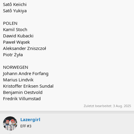
Satô Keiichi
Satô Yukiya
POLEN
Kamil Stoch
Dawid Kubacki
Paweł Wąsek
Aleksander Zniszczoł
Piotr Żyła
NORWEGEN
Johann Andre Forfang
Marius Lindvik
Kristoffer Eriksen Sundal
Benjamin Oestvold
Fredrik Villumstad
Zuletzt bearbeitet:
3 Aug. 2025
Lazergirl
EFF #3