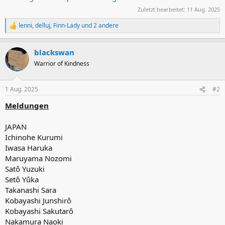
Zuletzt bearbeitet:
11 Aug. 2025
lenni
,
delluj
,
Finn-Lady
und 2 andere
R
e
a
blackswan
k
t
Warrior of Kindness
i
o
n
1 Aug. 2025
#2
e
n
Meldungen
:
JAPAN
Ichinohe Kurumi
Iwasa Haruka
Maruyama Nozomi
Satô Yuzuki
Setô Yûka
Takanashi Sara
Kobayashi Junshirô
Kobayashi Sakutarô
Nakamura Naoki