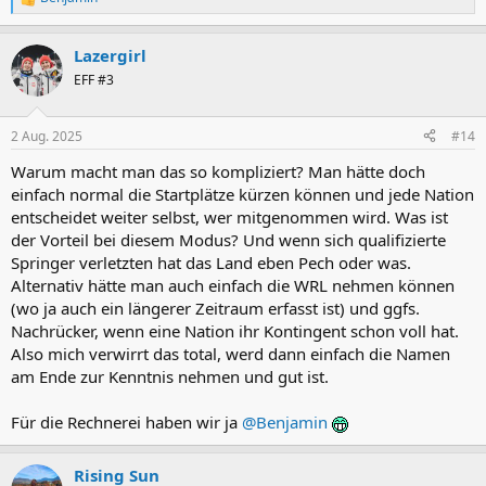
R
e
a
Lazergirl
k
t
EFF #3
i
o
n
2 Aug. 2025
#14
e
n
Warum macht man das so kompliziert? Man hätte doch
:
einfach normal die Startplätze kürzen können und jede Nation
entscheidet weiter selbst, wer mitgenommen wird. Was ist
der Vorteil bei diesem Modus? Und wenn sich qualifizierte
Springer verletzten hat das Land eben Pech oder was.
Alternativ hätte man auch einfach die WRL nehmen können
(wo ja auch ein längerer Zeitraum erfasst ist) und ggfs.
Nachrücker, wenn eine Nation ihr Kontingent schon voll hat.
Also mich verwirrt das total, werd dann einfach die Namen
am Ende zur Kenntnis nehmen und gut ist.
Für die Rechnerei haben wir ja
@Benjamin
Rising Sun