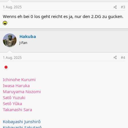
1 Aug. 2025
#3
Wenns eh bei 0 los geht reicht es ja, nur den 2.DG zu gucken.
Hakuba
J-Fan
1 Aug. 2025
#4
Ichinohe Kurumi
Iwasa Haruka
Maruyama Nozomi
Satô Yuzuki
Setô Yûka
Takanashi Sara
Kobayashi Junshirô
Kobayashi Sakutarô