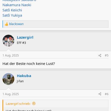
Nakamura Naoki
Satô Keiichi
Satô Yukiya
blackswan
R
e
a
Lazergirl
k
t
EFF #3
i
o
n
1 Aug. 2025
#5
e
n
Hat der Beste noch keine Lust?
:
Hakuba
J-Fan
1 Aug. 2025
#6
Lazergirl schrieb:
Hat der Beste noch keine Lust?