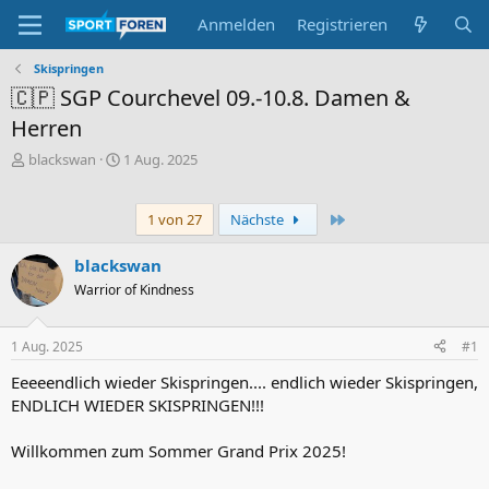
Anmelden
Registrieren
Skispringen
🇨🇵 SGP Courchevel 09.-10.8. Damen &
Herren
E
E
blackswan
1 Aug. 2025
r
r
s
s
t
t
Letzte
1 von 27
Nächste
e
e
l
l
blackswan
l
l
Warrior of Kindness
e
t
r
a
m
1 Aug. 2025
#1
Eeeeendlich wieder Skispringen.... endlich wieder Skispringen,
ENDLICH WIEDER SKISPRINGEN!!!
Willkommen zum Sommer Grand Prix 2025!