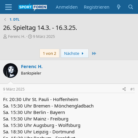
Anmelden
Registrieren
1. DTL
26. Spieltag 14.3. - 16.3.25.
E
E
Ferenc H.
9 März 2025
r
r
s
s
t
t
Letzte
1 von 2
Nächste
e
e
l
l
Ferenc H.
l
l
Bankspieler
e
t
r
a
m
9 März 2025
#1
Fr. 20:30 Uhr St. Pauli - Hoffenheim
Sa. 15:30 Uhr Bremen - Mönchengladbach
Sa. 15:30 Uhr Berlin - Bayern
Sa. 15:30 Uhr Mainz - Freiburg
Sa. 15:30 Uhr Augsburg - Wolfsburg
Sa. 18:30 Uhr Leipzig - Dortmund
So. 15:30 Uhr Bochum - Frankfurt