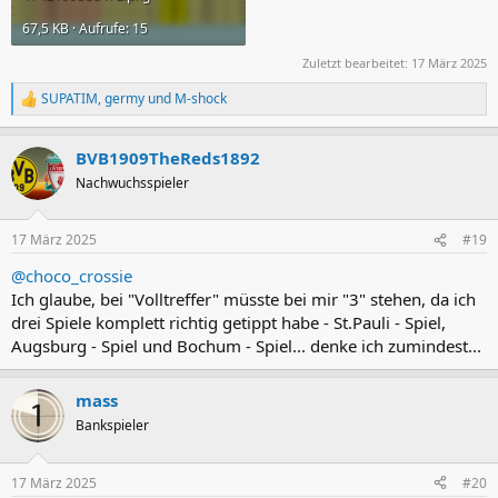
67,5 KB · Aufrufe: 15
Zuletzt bearbeitet:
17 März 2025
SUPATIM
,
germy
und
M-shock
R
e
a
BVB1909TheReds1892
k
t
Nachwuchsspieler
i
o
n
17 März 2025
#19
e
n
@choco_crossie
:
Ich glaube, bei "Volltreffer" müsste bei mir "3" stehen, da ich
drei Spiele komplett richtig getippt habe - St.Pauli - Spiel,
Augsburg - Spiel und Bochum - Spiel... denke ich zumindest...
mass
Bankspieler
17 März 2025
#20