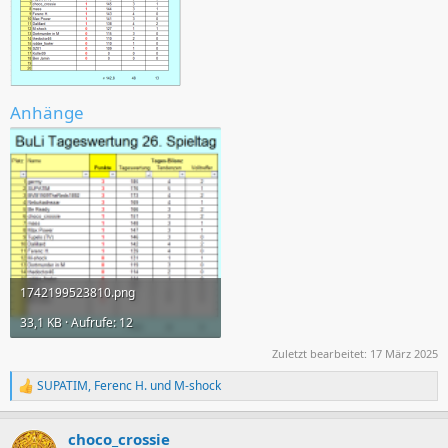
Anhänge
1742199523810.png
33,1 KB · Aufrufe: 12
Zuletzt bearbeitet:
17 März 2025
SUPATIM
,
Ferenc H.
und
M-shock
R
e
a
choco_crossie
k