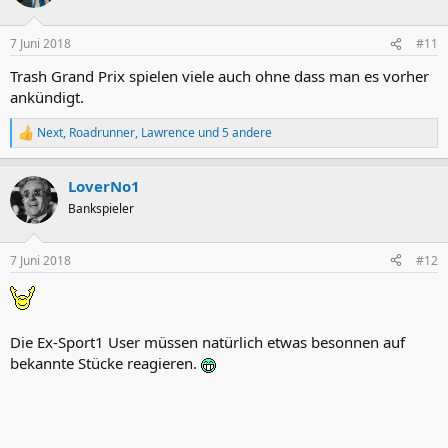
7 Juni 2018
#11
Trash Grand Prix spielen viele auch ohne dass man es vorher
ankündigt.
Next
,
Roadrunner
,
Lawrence
und 5 andere
R
e
a
LoverNo1
k
t
Bankspieler
i
o
n
7 Juni 2018
#12
e
n
:
Die Ex-Sport1 User müssen natürlich etwas besonnen auf
bekannte Stücke reagieren.