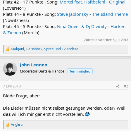
Platz 42 - 17 Punkte - Song:
Mortel feat. Haftbefehl - Original
(LoverNo1)
Platz 44 - 8 Punkte - Song:
Steve Jablonsky - The Island Theme
(Nowitzness)
Platz 45 - 5 Punkte - Song:
Nina Queer & Dj Divinity - Hacken
& Ziehen
(Morilla)
Zuletzt bearbeitet:
5 Juli 2018
Malgani
,
Geissbock
,
Spree
und 12 andere
R
e
a
John Lennon
k
t
Moderator Darts & Handball
Teammitglied
i
o
n
7 Juni 2018
#2
e
n
Blöde Frage, aber:
:
Die Lieder müssen nicht selbst gesungen werden, oder? Weil
das
will ich mir gar erst nicht vorstellen.
Angliru
R