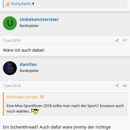
Young Kaelin🥊
R
e
a
UnbekannterUser
k
U
t
Bankspieler
i
o
n
7 Juni 2018
#7
e
n
Wäre ich auch dabei!
:
danifan
Bankspieler
7 Juni 2018
#8
NCSHawk schrieb:
Eine Miss-Sportforen 2018 sollte man nach der Sport1 Invasion auch
noch wählen...
Ein Ischenthread? Auch dafür wäre Jimmy der richtige