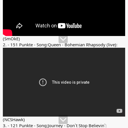
(SmOkE)
2. - 151 Punkte - Song:Queen - Bohemian Rhapsody (live):
(NCSHawk)
3. - 121 Punkte - Song:Journey - Don`t Stop Believin`: