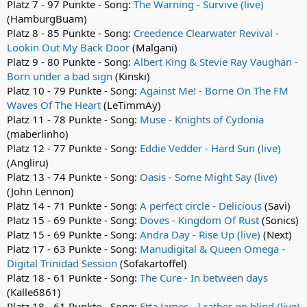
Platz 7 - 97 Punkte - Song:
The Warning - Survive (live)
(HamburgBuam)
Platz 8 - 85 Punkte - Song:
Creedence Clearwater Revival -
Lookin Out My Back Door
(Malgani)
Platz 9 - 80 Punkte - Song:
Albert King & Stevie Ray Vaughan -
Born under a bad sign
(Kinski)
Platz 10 - 79 Punkte - Song:
Against Me! - Borne On The FM
Waves Of The Heart
(LeTimmAy)
Platz 11 - 78 Punkte - Song:
Muse - Knights of Cydonia
(maberlinho)
Platz 12 - 77 Punkte - Song:
Eddie Vedder - Hard Sun (live)
(Angliru)
Platz 13 - 74 Punkte - Song:
Oasis - Some Might Say (live)
(John Lennon)
Platz 14 - 71 Punkte - Song:
A perfect circle - Delicious
(Savi)
Platz 15 - 69 Punkte - Song:
Doves - Kingdom Of Rust
(Sonics)
Platz 15 - 69 Punkte - Song:
Andra Day - Rise Up (live)
(Next)
Platz 17 - 63 Punkte - Song:
Manudigital & Queen Omega -
Digital Trinidad Session
(Sofakartoffel)
Platz 18 - 61 Punkte - Song:
The Cure - In between days
(Kalle6861)
Platz 18 - 61 Punkte - Song:
Etta James - I rather go blind (live)