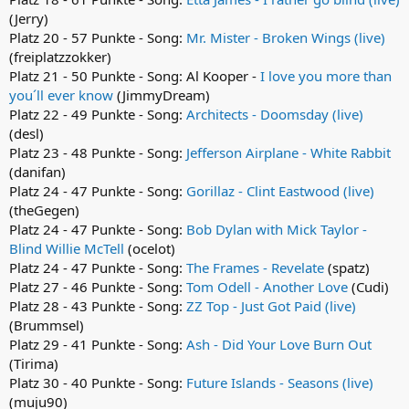
(Jerry)
Platz 20 - 57 Punkte - Song:
Mr. Mister - Broken Wings (live)
(freiplatzzokker)
Platz 21 - 50 Punkte - Song: Al Kooper -
I love you more than
you´ll ever know
(JimmyDream)
Platz 22 - 49 Punkte - Song:
Architects - Doomsday (live)
(desl)
Platz 23 - 48 Punkte - Song:
Jefferson Airplane - White Rabbit
(danifan)
Platz 24 - 47 Punkte - Song:
Gorillaz - Clint Eastwood (live)
(theGegen)
Platz 24 - 47 Punkte - Song:
Bob Dylan with Mick Taylor -
Blind Willie McTell
(ocelot)
Platz 24 - 47 Punkte - Song:
The Frames - Revelate
(spatz)
Platz 27 - 46 Punkte - Song:
Tom Odell - Another Love
(Cudi)
Platz 28 - 43 Punkte - Song:
ZZ Top - Just Got Paid (live)
(Brummsel)
Platz 29 - 41 Punkte - Song:
Ash - Did Your Love Burn Out
(Tirima)
Platz 30 - 40 Punkte - Song:
Future Islands - Seasons (live)
(muju90)