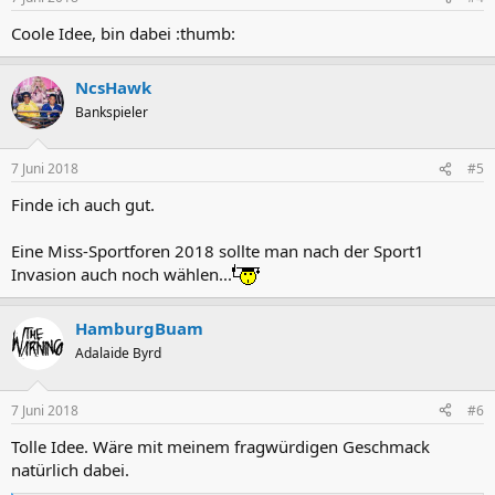
e
n
Coole Idee, bin dabei :thumb:
:
NcsHawk
Bankspieler
7 Juni 2018
#5
Finde ich auch gut.
Eine Miss-Sportforen 2018 sollte man nach der Sport1
Invasion auch noch wählen...
HamburgBuam
Adalaide Byrd
7 Juni 2018
#6
Tolle Idee. Wäre mit meinem fragwürdigen Geschmack
natürlich dabei.