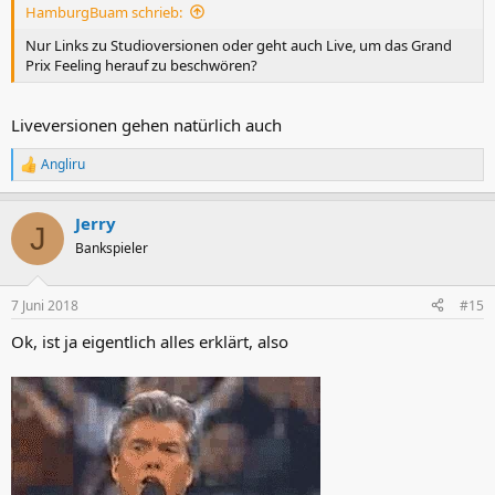
HamburgBuam schrieb:
:
Nur Links zu Studioversionen oder geht auch Live, um das Grand
Prix Feeling herauf zu beschwören?
Liveversionen gehen natürlich auch
Angliru
R
e
a
Jerry
k
J
t
Bankspieler
i
o
n
7 Juni 2018
#15
e
n
Ok, ist ja eigentlich alles erklärt, also
: