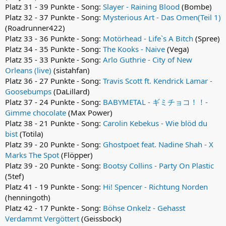
Platz 31 - 39 Punkte - Song:
Slayer - Raining Blood
(Bombe)
Platz 32 - 37 Punkte - Song:
Mysterious Art - Das Omen(Teil 1)
(Roadrunner422)
Platz 33 - 36 Punkte - Song:
Motörhead - Life`s A Bitch
(Spree)
Platz 34 - 35 Punkte - Song:
The Kooks - Naive
(Vega)
Platz 35 - 33 Punkte - Song:
Arlo Guthrie - City of New
Orleans (live)
(sistahfan)
Platz 36 - 27 Punkte - Song:
Travis Scott ft. Kendrick Lamar -
Goosebumps
(DaLillard)
Platz 37 - 24 Punkte - Song:
BABYMETAL - ギミチョコ！！-
Gimme chocolate
(Max Power)
Platz 38 - 21 Punkte - Song:
Carolin Kebekus - Wie blöd du
bist
(Totila)
Platz 39 - 20 Punkte - Song:
Ghostpoet feat. Nadine Shah - X
Marks The Spot
(Flöpper)
Platz 39 - 20 Punkte - Song:
Bootsy Collins - Party On Plastic
(5tef)
Platz 41 - 19 Punkte - Song:
Hi! Spencer - Richtung Norden
(henningoth)
Platz 42 - 17 Punkte - Song:
Böhse Onkelz - Gehasst
Verdammt Vergöttert
(Geissbock)