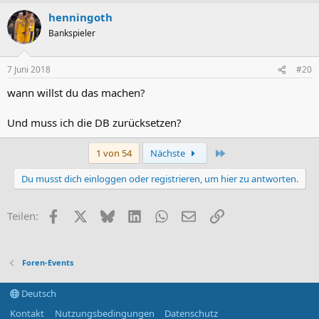
a
henningoth
k
t
Bankspieler
i
o
n
7 Juni 2018
#20
e
n
wann willst du das machen?
:
Und muss ich die DB zurücksetzen?
Letzte
1 von 54
Nächste
Du musst dich einloggen oder registrieren, um hier zu antworten.
Facebook
X (Twitter)
Bluesky
LinkedIn
WhatsApp
E-Mail
Link
Teilen:
Foren-Events
Deutsch
Kontakt
Nutzungsbedingungen
Datenschutz