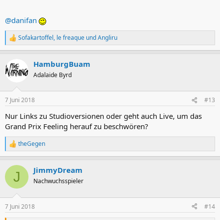
@danifan
Sofakartoffel
,
le freaque
und
Angliru
R
e
a
HamburgBuam
k
t
Adalaide Byrd
i
o
n
7 Juni 2018
#13
e
n
Nur Links zu Studioversionen oder geht auch Live, um das
:
Grand Prix Feeling herauf zu beschwören?
theGegen
R
e
a
JimmyDream
k
J
t
Nachwuchsspieler
i
o
n
7 Juni 2018
#14
e
n