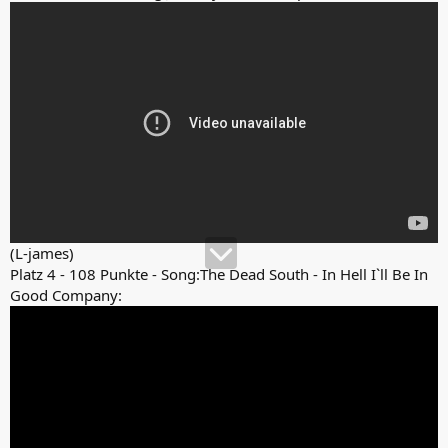
(L-james)
Platz 4 - 108 Punkte - Song:The Dead South - In Hell I`ll Be In
Good Company: