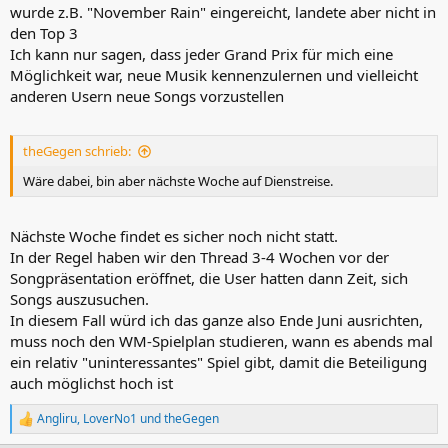
wurde z.B. "November Rain" eingereicht, landete aber nicht in
den Top 3
Ich kann nur sagen, dass jeder Grand Prix für mich eine
Möglichkeit war, neue Musik kennenzulernen und vielleicht
anderen Usern neue Songs vorzustellen
theGegen schrieb:
Wäre dabei, bin aber nächste Woche auf Dienstreise.
Nächste Woche findet es sicher noch nicht statt.
In der Regel haben wir den Thread 3-4 Wochen vor der
Songpräsentation eröffnet, die User hatten dann Zeit, sich
Songs auszusuchen.
In diesem Fall würd ich das ganze also Ende Juni ausrichten,
muss noch den WM-Spielplan studieren, wann es abends mal
ein relativ "uninteressantes" Spiel gibt, damit die Beteiligung
auch möglichst hoch ist
Angliru
,
LoverNo1
und
theGegen
R
e