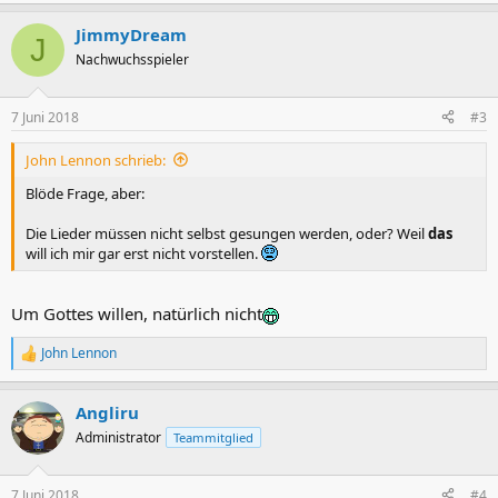
e
a
JimmyDream
k
J
t
Nachwuchsspieler
i
o
n
7 Juni 2018
#3
e
n
John Lennon schrieb:
:
Blöde Frage, aber:
Die Lieder müssen nicht selbst gesungen werden, oder? Weil
das
will ich mir gar erst nicht vorstellen.
Um Gottes willen, natürlich nicht
John Lennon
R
e
a
Angliru
k
t
Administrator
Teammitglied
i
o
n
7 Juni 2018
#4