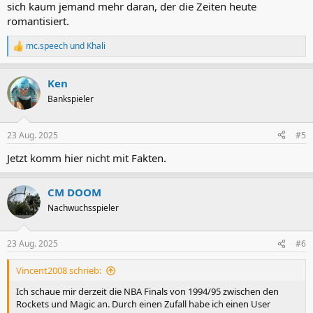
sich kaum jemand mehr daran, der die Zeiten heute
romantisiert.
mc.speech
und
Khali
R
e
a
Ken
k
t
Bankspieler
i
o
n
23 Aug. 2025
#5
e
n
Jetzt komm hier nicht mit Fakten.
:
CM DOOM
Nachwuchsspieler
23 Aug. 2025
#6
Vincent2008 schrieb:
Ich schaue mir derzeit die NBA Finals von 1994/95 zwischen den
Rockets und Magic an. Durch einen Zufall habe ich einen User