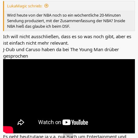
LukaMagic schrieb:
Wird heute von der NBA noch so ein wöchentliche 20-Minuten
Sendung produziert, mit der Zusammenfassung der NBA? Inside
NBA hieß das glaube ich beim DSF.
Ich will nicht ausschließen, dass es so was noch gibt, aber es
ist einfach nicht mehr relevant.
J-Dub und Caruso haben da bei The Young Man drüber
gesprochen
Es geht heutzutage ja v.a. nur noch um Entertainment und