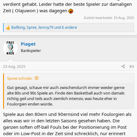
verdient gehabt. Leider hatte der beste Spieler zur damaligen
Zeit ( Olajuwon ) was dagegen
Zuletzt bearbeitet:
23 Aug. 2025
Ballking
,
Spree
,
lenroy79
und 6 andere
R
e
a
Piaget
k
t
Bankspieler
i
o
n
23 Aug. 2025
#4
e
n
Spree schrieb:
:
Gut gesagt, schaue mir auch zwischendurch immer wieder gerne
alte 80s und 90s Spiele an. Finde den Basketball auch von damals
richtig geil und teils auch ziemlich intensiv, was heute eher in
Foulorgien enden würde.
Spiele aus den 80ern und 90ernsind viel mehr Foulorgien als
alles was wir in den letzten Saisons gesehen haben. Die
ganzen soften off-ball Fouls bei der Positionierung im Post
oder im Low-Post in der Zeit sind schrecklich, nur erinnert