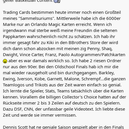
Trading Cards bestimmen heute immer noch einen Großteil
meines "Sammelsuriums". Mittlerweile habe ich die 6000er
Marke nur an Orlando Magic Karten erreicht. Wenn ich
irgendwann mal sterbe weiß meine Freundin die seltenen
Pappkarten wahrscheinlich nicht zu schätzen. Ich hab ihr
immer gesagt fahr zu Kiki in den BBrothers Store der wird
dich dann schon abzocken mit meinen zig Penny, Shaq,
Dwight, Vince Carter, Franz, Paolo Autogrammen/Patchkarten
aber es war damals wirklich so. Ich habe 2 riesen Ordner
nur aus den 90er. Bei den Oldschool Finals hab ich mir die
mal wieder rausgeholt und bin durchgegangen. Barkley,
Ewing, Iverson, Kobe, Garnett, Malone, Schrempf...die ganzen
Teamlogos und Trikots aus der Zeit waren einfach so genial.
Ich lernte die Spieler, Stats, Teams tatsächlich über die Karten
kennen. Vorallem die billigen Collector's Choice hatten auf der
Rückseite immer 2 bis 3 Zeilen auf deutsch zu den Spielern.
Dazu DSF, CNN, der unfassbar geile Videotext. Ich liebte diese
Zeit und werde sie immer vermissen.
Dennis Scott hat ne geniale Saison gespielt aber in den Finals