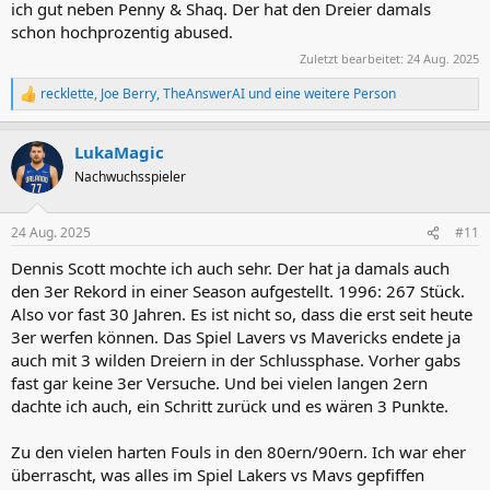
ich gut neben Penny & Shaq. Der hat den Dreier damals
schon hochprozentig abused.
Zuletzt bearbeitet:
24 Aug. 2025
recklette
,
Joe Berry
,
TheAnswerAI
und eine weitere Person
R
e
a
LukaMagic
k
t
Nachwuchsspieler
i
o
n
24 Aug. 2025
#11
e
n
Dennis Scott mochte ich auch sehr. Der hat ja damals auch
:
den 3er Rekord in einer Season aufgestellt. 1996: 267 Stück.
Also vor fast 30 Jahren. Es ist nicht so, dass die erst seit heute
3er werfen können. Das Spiel Lavers vs Mavericks endete ja
auch mit 3 wilden Dreiern in der Schlussphase. Vorher gabs
fast gar keine 3er Versuche. Und bei vielen langen 2ern
dachte ich auch, ein Schritt zurück und es wären 3 Punkte.
Zu den vielen harten Fouls in den 80ern/90ern. Ich war eher
überrascht, was alles im Spiel Lakers vs Mavs gepfiffen