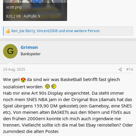
scott.png
820,2 KB · Aufrufe: 9
Ken
,
Joe Berry
,
Vincent2008
und eine weitere Person
R
e
a
Grimon
k
G
t
Bankspieler
i
o
n
24 Aug. 2025
#14
e
n
Wie geil
da sind wir was Basketball betrifft fast gleich
:
sozialisiert worden
Hab mir eine Art 90s Display eingerichtet. Da steht immer
noch mein SNES NBA Jam in der Original Box (damals hat das
Spiel übirgens 159,90 DM gekostet) (ein Gameboy, eine SNES
etc). Von meinen alten BASKETs aus den 90ern und FIVEs aus
den frühen 2000ern konnte ich mich auch irgendwie nie
trennen. Vielleicht sollte ich die mal bei Ebay reinstellen? Oder
zumindest die alten Poster.