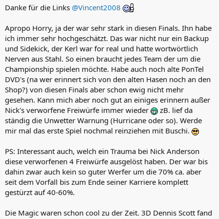
n
Danke für die Links
@Vincent2008
:
Apropo Horry, ja der war sehr stark in diesen Finals. Ihn habe
ich immer sehr hochgeschätzt. Das war nicht nur ein Backup
und Sidekick, der Kerl war for real und hatte wortwörtlich
Nerven aus Stahl. So einen braucht jedes Team der um die
Championship spielen möchte. Habe auch noch alte PonTel
DVD's (na wer erinnert sich von den alten Hasen noch an den
Shop?) von diesen Finals aber schon ewig nicht mehr
gesehen. Kann mich aber noch gut an einiges erinnern außer
Nick's verworfene Freiwürfe immer wieder
zB. lief da
ständig die Unwetter Warnung (Hurricane oder so). Werde
mir mal das erste Spiel nochmal reinziehen mit Buschi.
PS: Interessant auch, welch ein Trauma bei Nick Anderson
diese verworfenen 4 Freiwürfe ausgelöst haben. Der war bis
dahin zwar auch kein so guter Werfer um die 70% ca. aber
seit dem Vorfall bis zum Ende seiner Karriere komplett
gestürzt auf 40-60%.
Die Magic waren schon cool zu der Zeit. 3D Dennis Scott fand