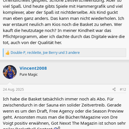
Unendlichkeit gespielt. Schöne Zeitverschwendung. Aber so
viel Spaß. Und heute gibts Spiele mit Hammergrafik und viel
komplexer, aber der Spaß ist nichtderselbe. Als Kind guckt
man eben ganz anders. Das kann man nicht wiederholen. Ich
war erstaunt neulich am Kios noch die Basket zu sehen. Wer
kauft die heutzutage noch? In meiner Kindheit war das
Pflichtprogramm, aber ich dachte durch das Digitale wäre die
tot, auch von der Qualität her.
Double-P
,
recklette
,
Joe Berry
und 3 andere
R
e
a
Vincent2008
k
t
Pure Magic
i
o
n
24 Aug. 2025
#12
e
n
Ich habe die Basket tatsächlich immer noch als Abo. Für
:
zwischendurch in der Sauna ein solider Zeitvertreib. Gerade
wenn es um den Draft, Free Agency oder die Season Preview
geht. Ansonsten muss man die Bücher/Magazine von Dre
Voigt positiv erwähnen, Got Nexxt The Magazin ist schon sehr
geiler Basketball Content