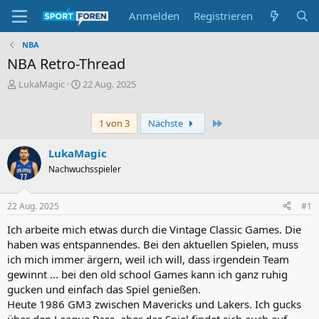
Anmelden
Registrieren
NBA
NBA Retro-Thread
E
E
LukaMagic
22 Aug. 2025
r
r
s
s
t
t
Letzte
1 von 3
Nächste
e
e
l
l
LukaMagic
l
l
Nachwuchsspieler
e
t
r
a
m
22 Aug. 2025
#1
Ich arbeite mich etwas durch die Vintage Classic Games. Die
haben was entspannendes. Bei den aktuellen Spielen, muss
ich mich immer ärgern, weil ich will, dass irgendein Team
gewinnt ... bei den old school Games kann ich ganz ruhig
gucken und einfach das Spiel genießen.
Heute 1986 GM3 zwischen Mavericks und Lakers. Ich gucks
über den League Pass, aber das Spiel findet sich auch auf