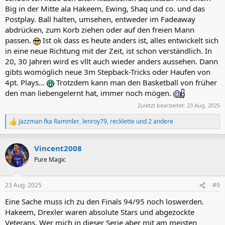
Big in der Mitte ala Hakeem, Ewing, Shaq und co. und das
Postplay. Ball halten, umsehen, entweder im Fadeaway
abdrücken, zum Korb ziehen oder auf den freien Mann
passen.
Ist ok dass es heute anders ist, alles entwickelt sich
in eine neue Richtung mit der Zeit, ist schon verständlich. In
20, 30 Jahren wird es vllt auch wieder anders aussehen. Dann
gibts womöglich neue 3m Stepback-Tricks oder Haufen von
4pt. Plays...
Trotzdem kann man den Basketball von früher
den man liebengelernt hat, immer noch mögen.
Zuletzt bearbeitet:
23 Aug. 2025
Jazzman fka Rammler
,
lenroy79
,
recklette
und 2 andere
R
e
a
Vincent2008
k
t
Pure Magic
i
o
n
23 Aug. 2025
#9
e
n
Eine Sache muss ich zu den Finals 94/95 noch loswerden.
:
Hakeem, Drexler waren absolute Stars und abgezockte
Veterans. Wer mich in dieser Serie aber mit am meisten