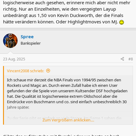
logischerweise auch gesehen, erinnere mich aber nicht mehr
richtig. Nur an Einzelheiten, wie den vergeigten Layup
unbedrängt aus 1,50 von Kevin Duckworth, der die Finals
hätte verändern können. Oder Highlightmoves von MJ.
Spree
Bankspieler
23 Aug. 2025
#8
Vincent2008 schrieb:
Ich schaue mir derzeit die NBA Finals von 1994/95 zwischen den
Rockets und Magic an. Durch einen Zufall habe ich einen User
gefunden der die Spiele von unserem Kultsender DSF hochgeladen
hat. Die Qualität ist logischerweise extrem Oldschool aber die
Eindrücke von Buschmann und co. sind einfach unbeschreiblich 30
Jahre später.
Zu der Serie gibt es einfach so viele Storys. Im Game 1 sahen die
Zum Vergrößern anklicken....
Magic wie der klare Gewinner aus. Dann vergeigt Nick Anderson 4
Freiwürfe und Houston trifft den 3er zur OT...unglaublich. Wer weiß
wie die Serie verlaufen wäre wenn Orlando Game 1 gewonnen