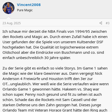
a
Vincent2008
k
t
Pure Magic
i
o
n
23 Aug. 2025
#3
e
n
Ich schaue mir derzeit die NBA Finals von 1994/95 zwischen
:
den Rockets und Magic an. Durch einen Zufall habe ich einen
User gefunden der die Spiele von unserem Kultsender DSF
hochgeladen hat. Die Qualität ist logischerweise extrem
Oldschool aber die Eindrücke von Buschmann und co. sind
einfach unbeschreiblich 30 Jahre später.
Zu der Serie gibt es einfach so viele Storys. Im Game 1 sahen
die Magic wie der klare Gewinner aus. Dann vergeigt Nick
Anderson 4 Freiwürfe und Houston trifft den 3er zur
OT...unglaublich. Wer weiß wie die Serie verlaufen wäre wenn
Orlando Game 1 gewonnen hätte. Hakeem vs. Shaq war
schon super. Penny noch gesund und fit zu sehen ist auch
schön. Schade das die Rockets mit Sam Cassell und der
starken Defense uns den Zahn gezogen hat. Dieses junge
Orlando Team mit Veteran Horace Grant hätte den Ring auch