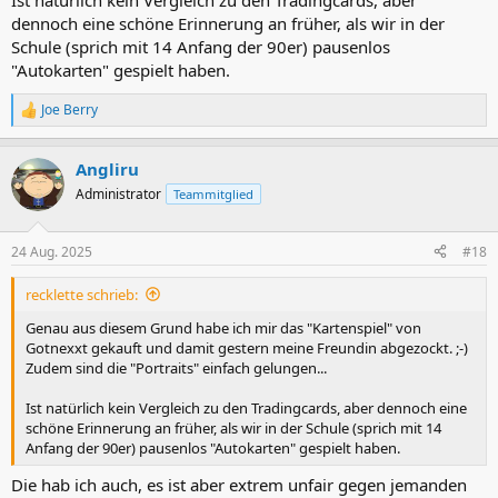
Ist natürlich kein Vergleich zu den Tradingcards, aber
dennoch eine schöne Erinnerung an früher, als wir in der
Schule (sprich mit 14 Anfang der 90er) pausenlos
"Autokarten" gespielt haben.
Joe Berry
R
e
a
Angliru
k
t
Administrator
Teammitglied
i
o
n
24 Aug. 2025
#18
e
n
recklette schrieb:
:
Genau aus diesem Grund habe ich mir das "Kartenspiel" von
Gotnexxt gekauft und damit gestern meine Freundin abgezockt. ;-)
Zudem sind die "Portraits" einfach gelungen...
Ist natürlich kein Vergleich zu den Tradingcards, aber dennoch eine
schöne Erinnerung an früher, als wir in der Schule (sprich mit 14
Anfang der 90er) pausenlos "Autokarten" gespielt haben.
Die hab ich auch, es ist aber extrem unfair gegen jemanden