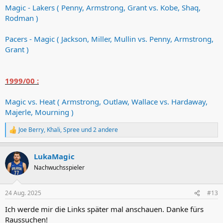
Magic - Lakers ( Penny, Armstrong, Grant vs. Kobe, Shaq,
Rodman )
Pacers - Magic ( Jackson, Miller, Mullin vs. Penny, Armstrong,
Grant )
1999/00 :
Magic vs. Heat ( Armstrong, Outlaw, Wallace vs. Hardaway,
Majerle, Mourning )
Joe Berry
,
Khali
,
Spree
und 2 andere
R
e
a
LukaMagic
k
t
Nachwuchsspieler
i
o
n
24 Aug. 2025
#13
e
n
Ich werde mir die Links später mal anschauen. Danke fürs
:
Raussuchen!