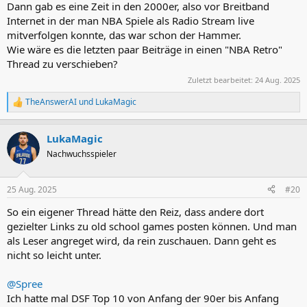
Dann gab es eine Zeit in den 2000er, also vor Breitband
Internet in der man NBA Spiele als Radio Stream live
mitverfolgen konnte, das war schon der Hammer.
Wie wäre es die letzten paar Beiträge in einen "NBA Retro"
Thread zu verschieben?
Zuletzt bearbeitet:
24 Aug. 2025
TheAnswerAI
und
LukaMagic
R
e
a
LukaMagic
k
t
Nachwuchsspieler
i
o
n
25 Aug. 2025
#20
e
n
So ein eigener Thread hätte den Reiz, dass andere dort
:
gezielter Links zu old school games posten können. Und man
als Leser angreget wird, da rein zuschauen. Dann geht es
nicht so leicht unter.
@Spree
Ich hatte mal DSF Top 10 von Anfang der 90er bis Anfang