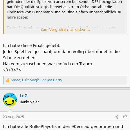
gefunden der die Spiele von unserem Kultsender DSF hochgeladen
hat. Die Qualität ist logischerweise extrem Oldschool aber die
Eindrücke von Buschmann und co. sind einfach unbeschreiblich 30
Jahre später.
Zu der Serie gibt es einfach so viele Storys. Im Game 1 sahen die
Zum Vergrößern anklicken....
Magic wie der klare Gewinner aus. Dann vergeigt Nick Anderson 4
Freiwürfe und Houston trifft den 3er zur OT...unglaublich. Wer weiß
wie die Serie verlaufen wäre wenn Orlando Game 1 gewonnen
Ich habe diese Finals geliebt.
hätte. Hakeem vs. Shaq war schon super. Penny noch gesund und
Jedes Spiel live geschaut, um dann völlig übermüdet in die
fit zu sehen ist auch schön. Schade das die Rockets mit Sam Cassell
Schule zu gehen.
und der starken Defense uns den Zahn gezogen hat. Dieses junge
Hakeem zuzuschauen war einfach ein Traum.
Orlando Team mit Veteran Horace Grant hätte den Ring auch
<3<3<3<
verdient gehabt. Leider hatte der beste Spieler zur damaligen Zeit (
Olajuwon ) was dagegen
Spree
,
LukaMagic
und
Joe Berry
R
e
a
LeZ
k
t
Bankspieler
i
o
n
23 Aug. 2025
#7
e
n
Ich habe alle Bulls-Playoffs in den 90ern aufgenommen und
: