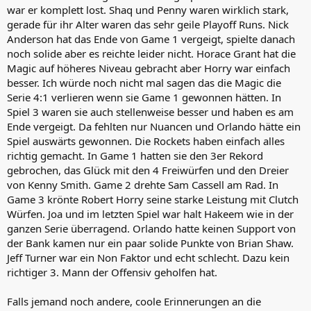
war er komplett lost. Shaq und Penny waren wirklich stark,
gerade für ihr Alter waren das sehr geile Playoff Runs. Nick
Anderson hat das Ende von Game 1 vergeigt, spielte danach
noch solide aber es reichte leider nicht. Horace Grant hat die
Magic auf höheres Niveau gebracht aber Horry war einfach
besser. Ich würde noch nicht mal sagen das die Magic die
Serie 4:1 verlieren wenn sie Game 1 gewonnen hätten. In
Spiel 3 waren sie auch stellenweise besser und haben es am
Ende vergeigt. Da fehlten nur Nuancen und Orlando hätte ein
Spiel auswärts gewonnen. Die Rockets haben einfach alles
richtig gemacht. In Game 1 hatten sie den 3er Rekord
gebrochen, das Glück mit den 4 Freiwürfen und den Dreier
von Kenny Smith. Game 2 drehte Sam Cassell am Rad. In
Game 3 krönte Robert Horry seine starke Leistung mit Clutch
Würfen. Joa und im letzten Spiel war halt Hakeem wie in der
ganzen Serie überragend. Orlando hatte keinen Support von
der Bank kamen nur ein paar solide Punkte von Brian Shaw.
Jeff Turner war ein Non Faktor und echt schlecht. Dazu kein
richtiger 3. Mann der Offensiv geholfen hat.
Falls jemand noch andere, coole Erinnerungen an die