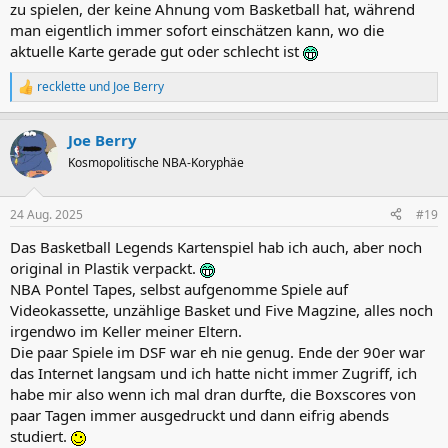
zu spielen, der keine Ahnung vom Basketball hat, während
man eigentlich immer sofort einschätzen kann, wo die
aktuelle Karte gerade gut oder schlecht ist
recklette
und
Joe Berry
R
e
a
Joe Berry
k
t
Kosmopolitische NBA-Koryphäe
i
o
n
24 Aug. 2025
#19
e
n
Das Basketball Legends Kartenspiel hab ich auch, aber noch
:
original in Plastik verpackt.
NBA Pontel Tapes, selbst aufgenomme Spiele auf
Videokassette, unzählige Basket und Five Magzine, alles noch
irgendwo im Keller meiner Eltern.
Die paar Spiele im DSF war eh nie genug. Ende der 90er war
das Internet langsam und ich hatte nicht immer Zugriff, ich
habe mir also wenn ich mal dran durfte, die Boxscores von
paar Tagen immer ausgedruckt und dann eifrig abends
studiert.