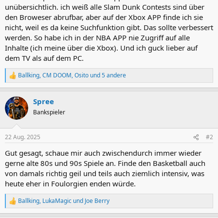
unübersichtlich. ich weiß alle Slam Dunk Contests sind über
den Broweser abrufbar, aber auf der Xbox APP finde ich sie
nicht, weil es da keine Suchfunktion gibt. Das sollte verbessert
werden. So habe ich in der NBA APP nie Zugriff auf alle
Inhalte (ich meine über die Xbox). Und ich guck lieber auf
dem TV als auf dem PC.
Ballking
,
CM DOOM
,
Osito
und 5 andere
R
e
a
Spree
k
t
Bankspieler
i
o
n
22 Aug. 2025
#2
e
n
Gut gesagt, schaue mir auch zwischendurch immer wieder
:
gerne alte 80s und 90s Spiele an. Finde den Basketball auch
von damals richtig geil und teils auch ziemlich intensiv, was
heute eher in Foulorgien enden würde.
Ballking
,
LukaMagic
und
Joe Berry
R
e