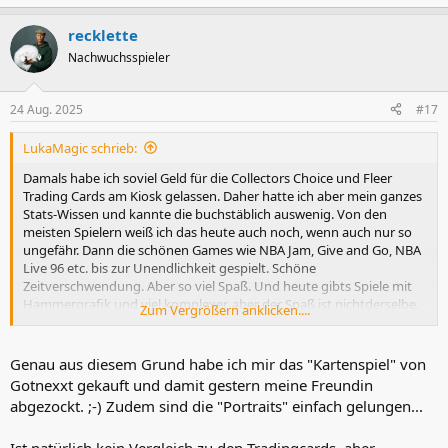
e
a
recklette
k
t
Nachwuchsspieler
i
o
n
24 Aug. 2025
#17
e
n
LukaMagic schrieb:
:
Damals habe ich soviel Geld für die Collectors Choice und Fleer
Trading Cards am Kiosk gelassen. Daher hatte ich aber mein ganzes
Stats-Wissen und kannte die buchstäblich auswenig. Von den
meisten Spielern weiß ich das heute auch noch, wenn auch nur so
ungefähr. Dann die schönen Games wie NBA Jam, Give and Go, NBA
Live 96 etc. bis zur Unendlichkeit gespielt. Schöne
Zeitverschwendung. Aber so viel Spaß. Und heute gibts Spiele mit
Hammergrafik und viel komplexer, aber der Spaß ist nichtderselbe.
Zum Vergrößern anklicken....
Als Kind guckt man eben ganz anders. Das kann man nicht
wiederholen. Ich war erstaunt neulich am Kios noch die Basket zu
sehen. Wer kauft die heutzutage noch? In meiner Kindheit war das
Genau aus diesem Grund habe ich mir das "Kartenspiel" von
Pflichtprogramm, aber ich dachte durch das Digitale wäre die tot,
Gotnexxt gekauft und damit gestern meine Freundin
auch von der Qualität her.
abgezockt. ;-) Zudem sind die "Portraits" einfach gelungen...