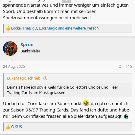
spannende Narratives und immer weniger um einfach guten
Sport. Und deshalb kommt man mit seriösen
Spielzusammenfassungen nicht mehr weit.
Locke
,
TheBigO
,
LukaMagic
und eine weitere Person
R
e
a
Spree
k
t
Bankspieler
i
o
n
24 Aug. 2025
#15
e
n
LukaMagic schrieb:
:
Damals habe ich soviel Geld für die Collectors Choice und Fleer
Trading Cards am Kiosk gelassen.
Und ich für Cornflakes im Supermarkt
da gab es nämlich
zur Saison 96/97 Trading Cards. Das fand ich dufte und habe
mir beim Cornflakes fressen alle Spielerdaten aufgesaugt.
G-SUS
R
e