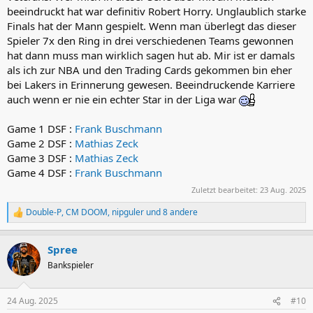
beeindruckt hat war definitiv Robert Horry. Unglaublich starke
Finals hat der Mann gespielt. Wenn man überlegt das dieser
Spieler 7x den Ring in drei verschiedenen Teams gewonnen
hat dann muss man wirklich sagen hut ab. Mir ist er damals
als ich zur NBA und den Trading Cards gekommen bin eher
bei Lakers in Erinnerung gewesen. Beeindruckende Karriere
auch wenn er nie ein echter Star in der Liga war
Game 1 DSF :
Frank Buschmann
Game 2 DSF :
Mathias Zeck
Game 3 DSF :
Mathias Zeck
Game 4 DSF :
Frank Buschmann
Zuletzt bearbeitet:
23 Aug. 2025
Double-P
,
CM DOOM
,
nipguler
und 8 andere
R
e
a
Spree
k
t
Bankspieler
i
o
n
24 Aug. 2025
#10
e