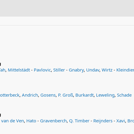
g
Tah
,
Mittelstädt
-
Pavlovic
,
Stiller
-
Gnabry
,
Undav
,
Wirtz
-
Kleindie
lotterbeck
,
Andrich
,
Gosens
,
P. Groß
,
Burkardt
,
Leweling
,
Schade
g
,
van de Ven
,
Hato
-
Gravenberch
,
Q. Timber
-
Reijnders
-
Xavi
,
Br