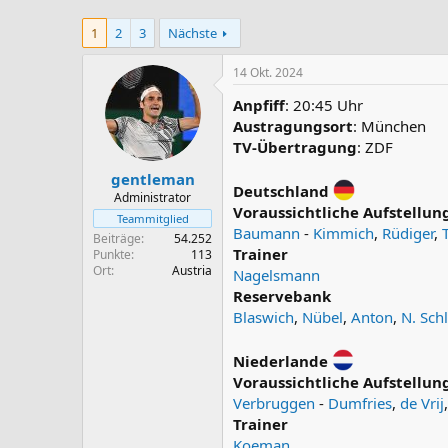
1
2
3
Nächste
14 Okt. 2024
Anpfiff
: 20:45 Uhr
Austragungsort
: München
TV-Übertragung
: ZDF
gentleman
Deutschland
Administrator
Voraussichtliche Aufstellun
Teammitglied
Baumann
-
Kimmich
,
Rüdiger
,
Beiträge
54.252
Trainer
Punkte
113
Ort
Austria
Nagelsmann
Reservebank
Blaswich
,
Nübel
,
Anton
,
N. Sch
Niederlande
Voraussichtliche Aufstellun
Verbruggen
-
Dumfries
,
de Vrij
Trainer
Koeman