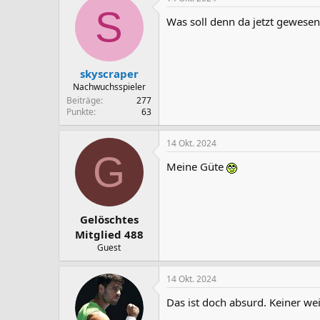
S
Was soll denn da jetzt gewesen
skyscraper
Nachwuchsspieler
Beiträge
277
Punkte
63
14 Okt. 2024
G
Meine Güte
Gelöschtes
Mitglied 488
Guest
14 Okt. 2024
Das ist doch absurd. Keiner we