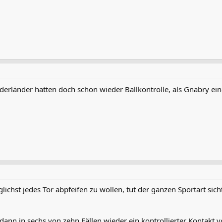
derländer hatten doch schon wieder Ballkontrolle, als Gnabry ein
ichst jedes Tor abpfeifen zu wollen, tut der ganzen Sportart sichtl
s dann in sechs von zehn Fällen wieder ein kontrollierter Kontakt