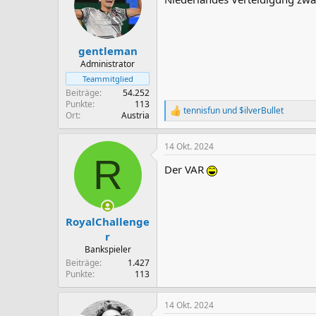
i
o
n
e
n
gentleman
:
Administrator
Teammitglied
Beiträge
54.252
Punkte
113
tennisfun
und
$ilverBullet
R
Ort
Austria
e
a
14 Okt. 2024
k
R
t
Der VAR
i
o
n
e
n
RoyalChallenge
:
r
Bankspieler
Beiträge
1.427
Punkte
113
14 Okt. 2024