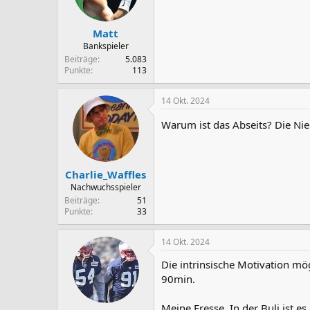
Matt
Bankspieler
Beiträge
5.083
Punkte
113
14 Okt. 2024
Warum ist das Abseits? Die Nie
Charlie_Waffles
Nachwuchsspieler
Beiträge
51
Punkte
33
14 Okt. 2024
Die intrinsische Motivation mögl
90min.
Meine Fresse. In der Buli ist e