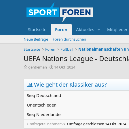
Startseite
Foren
Aktuelles
Mitglieder
Neue Beiträge
Foren durchsuchen
Startseite
Foren
Fußball
Nationalmannschaften un
UEFA Nations League - Deutschl
E
E
gentleman
14 Okt. 2024
r
r
s
s
t
t
Wie geht der Klassiker aus?
e
e
l
l
Sieg Deutschland
l
l
e
t
Unentschieden
r
a
m
Sieg Niederlande
Umfrageteilnehmer
8
Umfrage geschlossen
14 Okt. 2024
.