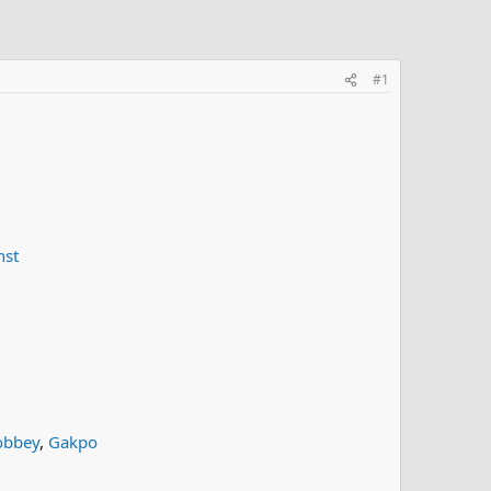
#1
nst
obbey
,
Gakpo