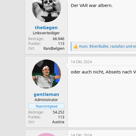
Der VAR war albern.
theGegen
Linksverteidiger
Beiträge
66.946
Punkte
113
Ason
,
$ilverBullet
,
rastafari
und ei
R
Ort
Randbelgien
e
a
14 Okt. 2024
k
t
oder auch nicht, Abseits nach V
i
o
n
e
n
gentleman
:
Administrator
Teammitglied
Beiträge
54.252
Punkte
113
Ort
Austria
14 Okt. 2024