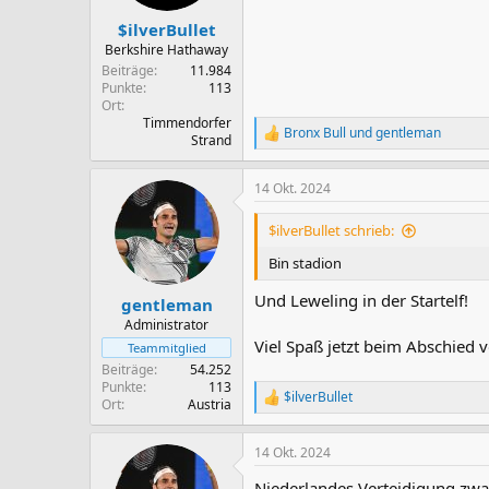
$ilverBullet
Berkshire Hathaway
Beiträge
11.984
Punkte
113
Ort
Timmendorfer
Bronx Bull
und
gentleman
R
Strand
e
a
14 Okt. 2024
k
t
i
$ilverBullet schrieb:
o
n
Bin stadion
e
n
Und Leweling in der Startelf!
gentleman
:
Administrator
Viel Spaß jetzt beim Abschied
Teammitglied
Beiträge
54.252
Punkte
113
$ilverBullet
R
Ort
Austria
e
a
14 Okt. 2024
k
t
Niederlandes Verteidigung zwar