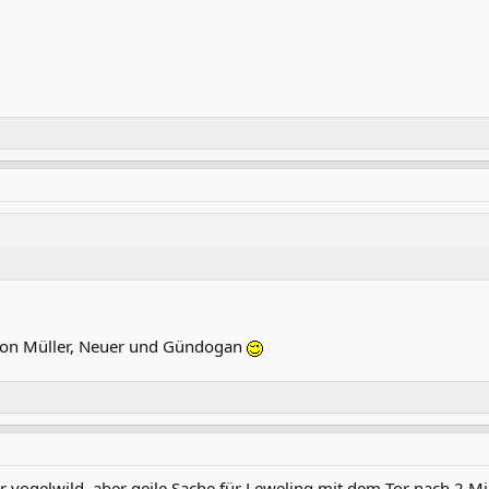
 von Müller, Neuer und Gündogan
 vogelwild, aber geile Sache für Leweling mit dem Tor nach 2 M