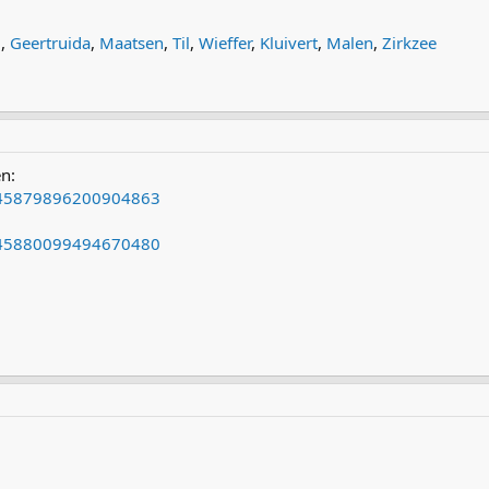
g
,
Geertruida
,
Maatsen
,
Til
,
Wieffer
,
Kluivert
,
Malen
,
Zirkzee
en:
1845879896200904863
1845880099494670480