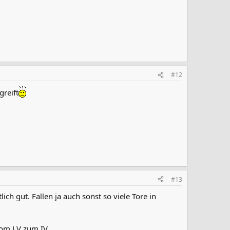
#12
greift
#13
ich gut. Fallen ja auch sonst so viele Tore in
 vom LV zum IV.