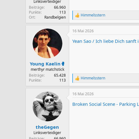
Linksverteidiger
Beiträge
66.960
Punkte
113
Himmelsstern
R
Ort
Randbelgien
e
a
16 Mai 2026
k
t
Yean Sao / Ich liebe Dich sanft
i
o
n
e
n
Young Kaelin🥊
:
merthyr matchstick
Beiträge
65.428
Himmelsstern
R
Punkte
113
e
a
16 Mai 2026
k
t
Broken Social Scene - Parking
i
o
n
e
n
theGegen
:
Linksverteidiger
Beiträge
66.960