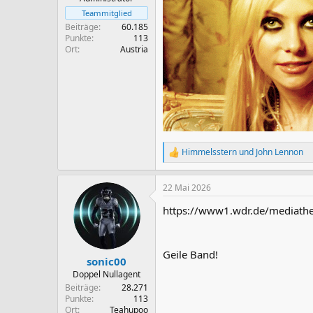
Teammitglied
Beiträge
60.185
Punkte
113
Ort
Austria
Himmelsstern
und
John Lennon
R
e
a
22 Mai 2026
k
t
https://www1.wdr.de/mediathe
i
o
n
e
Geile Band!
n
sonic00
:
Doppel Nullagent
Beiträge
28.271
Punkte
113
Ort
Teahupoo