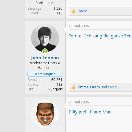
:
Bankspieler
Beiträge
1.526
Gladio
R
Punkte
113
e
a
21 Mai 2026
k
t
Tomte - Ich sang die ganze Zeit
i
o
n
e
n
John Lennon
:
Moderator Darts &
Handball
Teammitglied
Beiträge
69.261
Punkte
113
Himmelsstern
und
sonic00
R
Ort
Ruhrpott
e
a
21 Mai 2026
k
t
Billy Joel - Piano Man
i
o
n
e
n