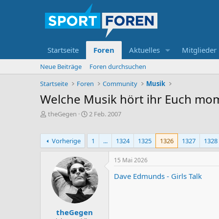
Startseite
Foren
Aktuelles
Mitglieder
Neue Beiträge
Foren durchsuchen
Startseite
Foren
Community
Musik
Welche Musik hört ihr Euch mo
E
E
theGegen
2 Feb. 2007
r
r
s
s
t
t
Vorherige
1
...
1324
1325
1326
1327
1328
e
e
l
l
15 Mai 2026
l
l
e
t
Dave Edmunds - Girls Talk
r
a
m
theGegen