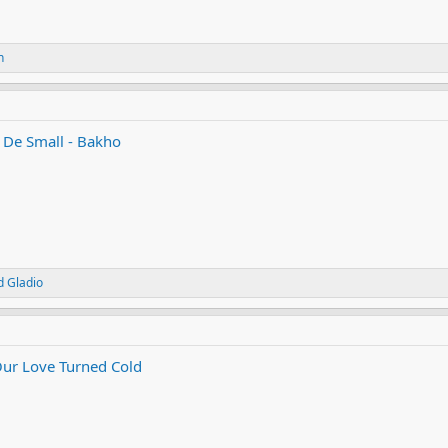
n
 De Small - Bakho
d
Gladio
Our Love Turned Cold