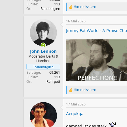
Punkte
113
Himmelsstern
R
Ort
Randbelgien
e
a
16 Mai 2026
k
t
Jimmy Eat World - A Praise Cho
i
o
n
e
n
John Lennon
:
Moderator Darts &
Handball
Teammitglied
Beiträge
69.261
Punkte
113
Ort
Ruhrpott
Himmelsstern
R
e
a
17 Mai 2026
k
t
Aegukga
i
o
n
damned ist das stark.