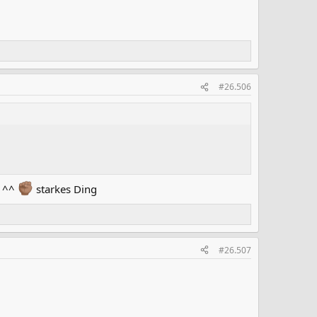
#26.506
l ^^
starkes Ding
#26.507