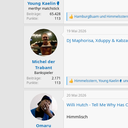
n
Young Kaelin🥊
:
merthyr matchstick
Beiträge
65.428
HamburgBuam
und
Himmelsster
R
Punkte
113
e
a
19 Mai 2026
k
t
DJ Maphorisa, Xduppy & Kabza
i
o
n
e
n
Michel der
:
Trabant
Bankspieler
Beiträge
2.171
Himmelsstern
,
Young Kaelin🥊
un
R
Punkte
113
e
a
20 Mai 2026
k
t
Willi Hutch - Tell Me Why Has 
i
o
n
Himmlisch
e
n
Omaru