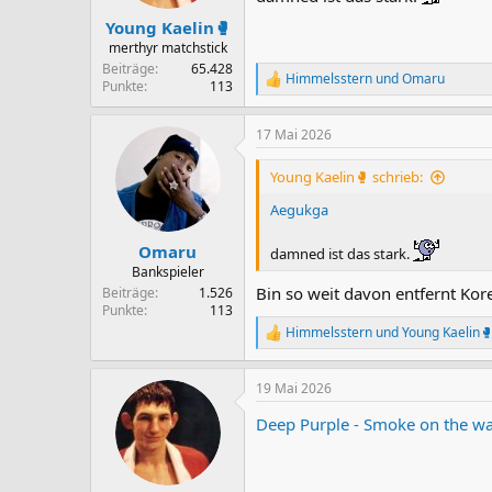
e
n
Young Kaelin🥊
:
merthyr matchstick
Beiträge
65.428
Himmelsstern
und
Omaru
R
Punkte
113
e
a
17 Mai 2026
k
t
i
Young Kaelin🥊 schrieb:
o
n
Aegukga
e
n
Omaru
damned ist das stark.
:
Bankspieler
Bin so weit davon entfernt Kore
Beiträge
1.526
Punkte
113
Himmelsstern
und
Young Kaelin
R
e
a
19 Mai 2026
k
t
Deep Purple - Smoke on the wa
i
o
n
e