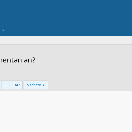
mentan an?
...
1342
Nächste