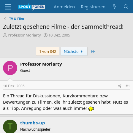
Anmelden
Registrieren
TV & Film
Zuletzt gesehene Filme - der Sammelthread!
E
E
Professor Moriarty
10 Dez. 2005
r
r
s
s
t
t
Letzte
1 von 842
Nächste
e
e
l
l
Professor Moriarty
P
l
l
Guest
e
t
r
a
m
10 Dez. 2005
#1
Ein Thread für Diskussionen, Kurzkommentare bzw.
Bewertungen zu Filmen, die ihr zuletzt gesehen habt. Nutz es
als Tipp, Anregung oder was auch immer
!
thumbs-up
T
Nachwuchsspieler