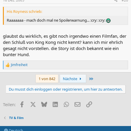
16 Dez. 2005
#20
His Royness schrieb:
Raaaaaaa - mach doch mal ne Spoilerwarnung... :cry: :cry:
glaubst du wirklich, es gibt noch irgendwo einen Filmfan, der
den Schluß von King Kong nicht kennt? kann ich mir ehrlich
gesagt nicht vorstellen. die Story ist doch bekannt wie ein
bunter Hund.
Jimfreiheit
R
e
a
Letzte
1 von 842
Nächste
k
t
Du musst dich einloggen oder registrieren, um hier zu antworten.
i
o
n
Facebook
X (Twitter)
Bluesky
LinkedIn
WhatsApp
E-Mail
Link
Teilen:
e
n
:
TV & Film
Deutsch