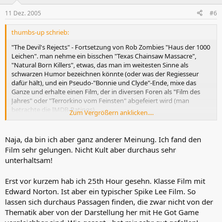
11 Dez. 2005
#6
thumbs-up schrieb:
"The Devil's Rejects" - Fortsetzung von Rob Zombies "Haus der 1000
Leichen". man nehme ein bisschen "Texas Chainsaw Massacre",
"Natural Born Killers", etwas, das man im weitesten Sinne als
schwarzen Humor bezeichnen könnte (oder was der Regiesseur
dafür hält), und ein Pseudo-"Bonnie und Clyde"-Ende, mixe das
Ganze und erhalte einen Film, der in diversen Foren als "Film des
Jahres" oder "Terrorkino vom Feinsten" abgefeiert wird (man
betrachte die IMDB-Ratings).
Zum Vergrößern anklicken....
B-u-l-l-s-h-i-t!!
das Ganze ist nichts weiter als eine billige Aneinanderreihung von
Gewalt- und Mordszenen, die einen spätestens nach der dritten
Naja, da bin ich aber ganz anderer Meinung. Ich fand den
Wiederholung nur noch ein Gähnen entlocken, garniert mit ein paar
Film sehr gelungen. Nicht Kult aber durchaus sehr
ach so coolen "Dialogen" (mit jeder Menge **** und Shit und so
unterhaltsam!
Zeug drin, mindestens drei Schimpfworte pro Satz, sonst ists ja
nicht wirklich kultig, gelle), lahmen Gags, hier und da ein paar Titten
Erst vor kurzem hab ich 25th Hour gesehn. Klasse Film mit
und - vor allem - drittklassigen Darstellern.
Leute, die "Ichi - The Killer" für ein Meisterwerk und "Battle Royale"
Edward Norton. Ist aber ein typischer Spike Lee Film. So
für eine Gesellschaftssatire halten, werden hier wahrscheinlich eine
lassen sich durchaus Passagen finden, die zwar nicht von der
Offenbarung erleben. und garantiert werden wieder viele Leute
Thematik aber von der Darstellung her mit He Got Game
"KULT" brüllen. ich nenne das Ganze Zeitverschwendung und gebe