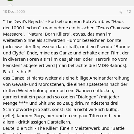
10 Dez. 2005
#2
"The Devil's Rejects" - Fortsetzung von Rob Zombies "Haus
der 1000 Leichen". man nehme ein bisschen "Texas Chainsaw
Massacre", "Natural Born Killers", etwas, das man im
weitesten Sinne als schwarzen Humor bezeichnen könnte
(oder was der Regiesseur dafür hält), und ein Pseudo-"Bonnie
und Clyde"-Ende, mixe das Ganze und erhalte einen Film, der
in diversen Foren als "Film des Jahres" oder "Terrorkino vom
Feinsten" abgefeiert wird (man betrachte die IMDB-Ratings).
B-u-l-l-s-h-i-t!!
das Ganze ist nichts weiter als eine billige Aneinanderreihung
von Gewalt- und Mordszenen, die einen spätestens nach der
dritten Wiederholung nur noch ein Gähnen entlocken,
garniert mit ein paar ach so coolen "Dialogen" (mit jeder
Menge **** und Shit und so Zeug drin, mindestens drei
Schimpfworte pro Satz, sonst ists ja nicht wirklich kultig,
gelle), lahmen Gags, hier und da ein paar Titten und - vor
allem - drittklassigen Darstellern.
Leute, die "Ichi - The Killer" für ein Meisterwerk und "Battle