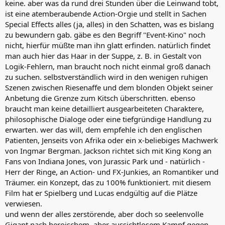
keine. aber was da rund drei Stunden über die Leinwand tobt,
ist eine atemberaubende Action-Orgie und stellt in Sachen
Special Effects alles (ja, alles) in den Schatten, was es bislang
zu bewundern gab. gäbe es den Begriff "Event-Kino" noch
nicht, hierfür müßte man ihn glatt erfinden. natürlich findet
man auch hier das Haar in der Suppe, z. B. in Gestalt von
Logik-Fehlern, man braucht noch nicht einmal groß danach
zu suchen. selbstverständlich wird in den wenigen ruhigen
Szenen zwischen Riesenaffe und dem blonden Objekt seiner
Anbetung die Grenze zum Kitsch überschritten. ebenso
braucht man keine detailliert ausgearbeiteten Charaktere,
philosophische Dialoge oder eine tiefgründige Handlung zu
erwarten. wer das will, dem empfehle ich den englischen
Patienten, Jenseits von Afrika oder ein x-beliebiges Machwerk
von Ingmar Bergman. Jackson richtet sich mit King Kong an
Fans von Indiana Jones, von Jurassic Park und - natürlich -
Herr der Ringe, an Action- und FX-Junkies, an Romantiker und
Träumer. ein Konzept, das zu 100% funktioniert. mit diesem
Film hat er Spielberg und Lucas endgültig auf die Plätze
verwiesen.
und wenn der alles zerstörende, aber doch so seelenvolle
Gigant nach heroischem, aber aussichtlosem Kampf gegen