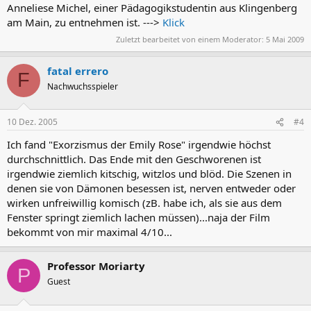
Anneliese Michel, einer Pädagogikstudentin aus Klingenberg
am Main, zu entnehmen ist. --->
Klick
Zuletzt bearbeitet von einem Moderator:
5 Mai 2009
fatal errero
F
Nachwuchsspieler
10 Dez. 2005
#4
Ich fand "Exorzismus der Emily Rose" irgendwie höchst
durchschnittlich. Das Ende mit den Geschworenen ist
irgendwie ziemlich kitschig, witzlos und blöd. Die Szenen in
denen sie von Dämonen besessen ist, nerven entweder oder
wirken unfreiwillig komisch (zB. habe ich, als sie aus dem
Fenster springt ziemlich lachen müssen)...naja der Film
bekommt von mir maximal 4/10...
Professor Moriarty
P
Guest