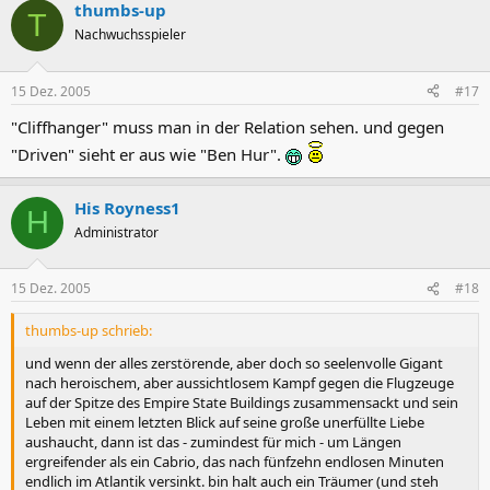
thumbs-up
T
Nachwuchsspieler
15 Dez. 2005
#17
"Cliffhanger" muss man in der Relation sehen. und gegen
"Driven" sieht er aus wie "Ben Hur".
His Royness1
H
Administrator
15 Dez. 2005
#18
thumbs-up schrieb:
und wenn der alles zerstörende, aber doch so seelenvolle Gigant
nach heroischem, aber aussichtlosem Kampf gegen die Flugzeuge
auf der Spitze des Empire State Buildings zusammensackt und sein
Leben mit einem letzten Blick auf seine große unerfüllte Liebe
aushaucht, dann ist das - zumindest für mich - um Längen
ergreifender als ein Cabrio, das nach fünfzehn endlosen Minuten
endlich im Atlantik versinkt. bin halt auch ein Träumer (und steh