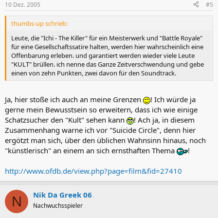
10 Dez. 2005
#5
thumbs-up schrieb:
Leute, die "Ichi - The Killer" für ein Meisterwerk und "Battle Royale"
für eine Gesellschaftssatire halten, werden hier wahrscheinlich eine
Offenbarung erleben. und garantiert werden wieder viele Leute
"KULT" brüllen. ich nenne das Ganze Zeitverschwendung und gebe
einen von zehn Punkten, zwei davon für den Soundtrack.
Ja, hier stoße ich auch an meine Grenzen
! Ich würde ja
gerne mein Bewusstsein so erweitern, dass ich wie einige
Schatzsucher den "Kult" sehen kann
! Ach ja, in diesem
Zusammenhang warne ich vor "Suicide Circle", denn hier
ergötzt man sich, über den üblichen Wahnsinn hinaus, noch
"künstlerisch" an einem an sich ernsthaften Thema
!
http://www.ofdb.de/view.php?page=film&fid=27410
Nik Da Greek 06
N
Nachwuchsspieler