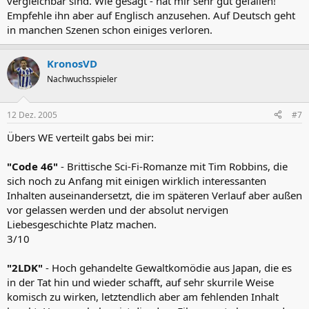
vergleichbar sind. Wie gesagt - hat mir sehr gut gefallen!
einen von zehn Punkten, zwei davon für den Soundtrack.
Empfehle ihn aber auf Englisch anzusehen. Auf Deutsch geht
in manchen Szenen schon einiges verloren.
KronosVD
Nachwuchsspieler
12 Dez. 2005
#7
Übers WE verteilt gabs bei mir:
"Code 46"
- Brittische Sci-Fi-Romanze mit Tim Robbins, die
sich noch zu Anfang mit einigen wirklich interessanten
Inhalten auseinandersetzt, die im späteren Verlauf aber außen
vor gelassen werden und der absolut nervigen
Liebesgeschichte Platz machen.
3/10
"2LDK"
- Hoch gehandelte Gewaltkomödie aus Japan, die es
in der Tat hin und wieder schafft, auf sehr skurrile Weise
komisch zu wirken, letztendlich aber am fehlenden Inhalt