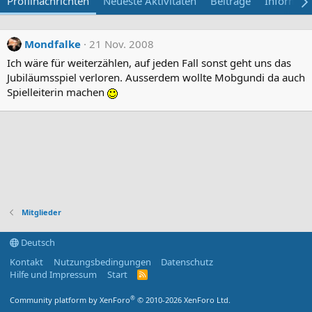
Profilnachrichten
Neueste Aktivitäten
Beiträge
Informat
Mondfalke
21 Nov. 2008
Ich wäre für weiterzählen, auf jeden Fall sonst geht uns das
Jubiläumsspiel verloren. Ausserdem wollte Mobgundi da auch
Spielleiterin machen
Mitglieder
Deutsch
Kontakt
Nutzungsbedingungen
Datenschutz
Hilfe und Impressum
Start
R
S
S
®
Community platform by XenForo
© 2010-2026 XenForo Ltd.