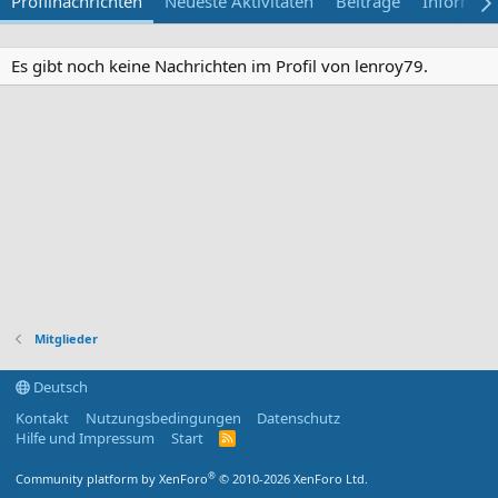
Profilnachrichten
Neueste Aktivitäten
Beiträge
Informat
Es gibt noch keine Nachrichten im Profil von lenroy79.
Mitglieder
Deutsch
Kontakt
Nutzungsbedingungen
Datenschutz
Hilfe und Impressum
Start
R
S
S
®
Community platform by XenForo
© 2010-2026 XenForo Ltd.