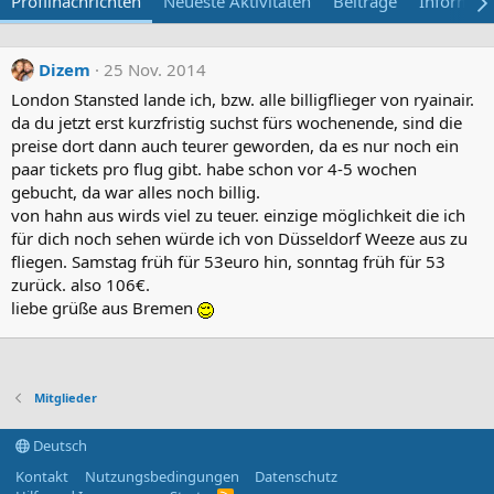
Profilnachrichten
Neueste Aktivitäten
Beiträge
Informat
Dizem
25 Nov. 2014
London Stansted lande ich, bzw. alle billigflieger von ryainair.
da du jetzt erst kurzfristig suchst fürs wochenende, sind die
preise dort dann auch teurer geworden, da es nur noch ein
paar tickets pro flug gibt. habe schon vor 4-5 wochen
gebucht, da war alles noch billig.
von hahn aus wirds viel zu teuer. einzige möglichkeit die ich
für dich noch sehen würde ich von Düsseldorf Weeze aus zu
fliegen. Samstag früh für 53euro hin, sonntag früh für 53
zurück. also 106€.
liebe grüße aus Bremen
Mitglieder
Deutsch
Kontakt
Nutzungsbedingungen
Datenschutz