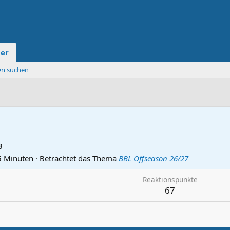
der
ten suchen
3
5 Minuten
·
Betrachtet das Thema
BBL Offseason 26/27
Reaktionspunkte
67