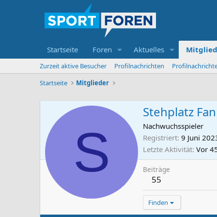
Startseite
Foren
Aktuelles
Mitglie
Zurzeit aktive Besucher
Profilnachrichten
Profilnachrich
Startseite
Mitglieder
Stehplatz Fan
S
Nachwuchsspieler
Registriert
9 Juni 202
Letzte Aktivität
Vor 4
Beiträge
55
Finden