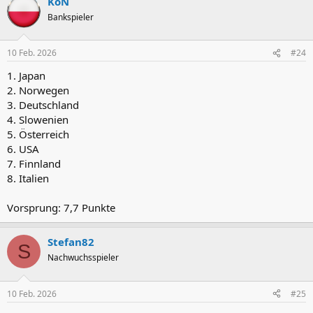
KoN
Bankspieler
10 Feb. 2026
#24
1. Japan
2. Norwegen
3. Deutschland
4. Slowenien
5. Österreich
6. USA
7. Finnland
8. Italien
Vorsprung: 7,7 Punkte
Stefan82
S
Nachwuchsspieler
10 Feb. 2026
#25