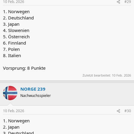
10 Feb. 2026
#29
1. Norwegen
2. Deutschland
3. Japan
4. Slowenien
5. Österreich
6. Finnland
7. Polen
8. Italien
Vorsprung: 8 Punkte
Zuletzt bearbeitet:
10 Feb. 2026
NORGE 239
Nachwuchsspieler
10 Feb. 2026
#30
1. Norwegen
2. Japan
3. Deutschland