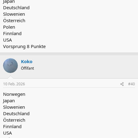
Japan
Deutschland
Slowenien
Österreich
Polen
Finnland
USA
Vorsprung 8 Punkte
Koko
Öffifant
10 Feb. 2026
#40
Norwegen
Japan
Slowenien
Deutschland
Österreich
Finnland
USA