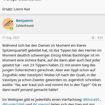
Ersatz: Lovro Kos
Benjamin
Zahlenfreund
17 Aug. 2025
#24
Während sich bei den Damen im Moment ein klares
Spitzenquartett gebildet hat, ist das Tippen bei den Herren im
Moment deutlich schwieriger. Einzig Niklas Bachlinger ist im
Moment eine sichere Bank, auf die dann aber auch fast jeder
gesetzt hat - von 23 Tippern haben 22 mit einem Sieg des
jungen Österreichers gerechnet. Aber wer tippt schon auf
Zografski oder Vassilyev? Wobei ich nach der Quali, in der
Vassilyev ja schon Zweiter geworden ist, eigentlich schreiben
wollte: "Na, wer traut sich und nimmt ihn in den Tipp?" Ob es
dann wohl jemand gemacht hätte?
Im Wettspiel gibt es jedenfalls einen Vierfachsieg:
@Elvira90
,
@Funaki1998
und
@Lazergirl
teilen sich den Sieg mit mir.