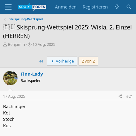
Anmelden
Registrieren
Skisprung-Wettspiel
🇵🇱 Skisprung-Wettspiel 2025: Wisla, 2. Einzel
(HERREN)
E
E
Benjamin
10 Aug. 2025
r
r
s
s
t
t
Erste
Vorherige
2 von 2
e
e
l
l
Finn-Lady
l
l
Bankspieler
e
t
r
a
m
17 Aug. 2025
#21
Bachlinger
Kot
Stoch
Kos