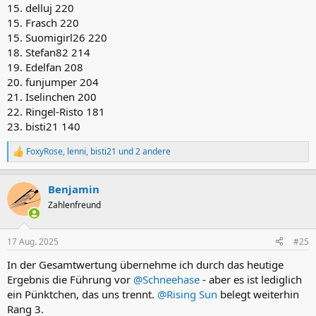
15. delluj 220
15. Frasch 220
15. Suomigirl26 220
18. Stefan82 214
19. Edelfan 208
20. funjumper 204
21. Iselinchen 200
22. Ringel-Risto 181
23. bisti21 140
FoxyRose
,
lenni
,
bisti21
und 2 andere
R
e
a
Benjamin
k
t
Zahlenfreund
i
o
n
17 Aug. 2025
#25
e
n
In der Gesamtwertung übernehme ich durch das heutige
:
Ergebnis die Führung vor
@Schneehase
- aber es ist lediglich
ein Pünktchen, das uns trennt.
@Rising Sun
belegt weiterhin
Rang 3.