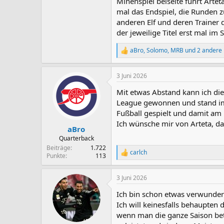
Minenspiel beiseite führt Arte
mal das Endspiel, die Runden 
anderen Elf und deren Trainer
der jeweilige Titel erst mal im 
aBro
,
Solomo
,
MRB
und 2 andere
R
e
a
3 Juni 2026
k
t
Mit etwas Abstand kann ich die
i
o
League gewonnen und stand im 
n
Fußball gespielt und damit am 
e
Ich wünsche mir von Arteta, da
n
aBro
:
Quarterback
Beiträge
1.722
carlch
R
Punkte
113
e
a
3 Juni 2026
k
t
Ich bin schon etwas verwundert 
i
o
Ich will keinesfalls behaupten d
n
wenn man die ganze Saison betr
e