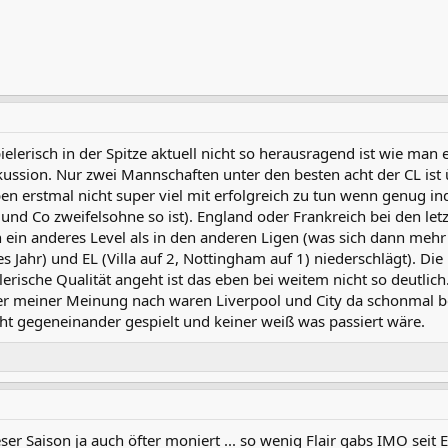
ielerisch in der Spitze aktuell nicht so herausragend ist wie ma
kussion. Nur zwei Mannschaften unter den besten acht der CL ist ü
 erstmal nicht super viel mit erfolgreich zu tun wenn genug indi
und Co zweifelsohne so ist). England oder Frankreich bei den let
ich ein anderes Level als in den anderen Ligen (was sich dann me
s Jahr) und EL (Villa auf 2, Nottingham auf 1) niederschlägt). Die 
lerische Qualität angeht ist das eben bei weitem nicht so deutlic
r meiner Meinung nach waren Liverpool und City da schonmal b
icht gegeneinander gespielt und keiner weiß was passiert wäre.
ser Saison ja auch öfter moniert ... so wenig Flair gabs IMO seit