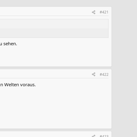
#421
u sehen.
#422
hn Welten voraus.
#423