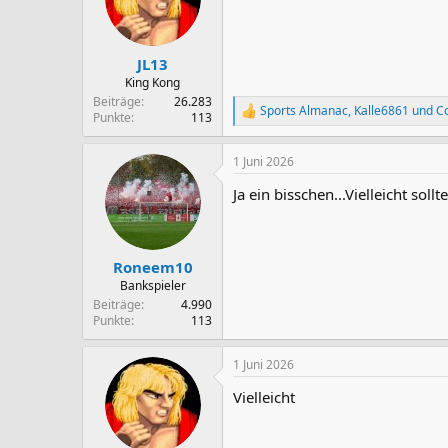
JL13
King Kong
Beiträge
26.283
Sports Almanac
,
Kalle6861
und
C
R
Punkte
113
e
a
1 Juni 2026
k
t
Ja ein bisschen...Vielleicht s
i
o
n
e
n
Roneem10
:
Bankspieler
Beiträge
4.990
Punkte
113
1 Juni 2026
Vielleicht