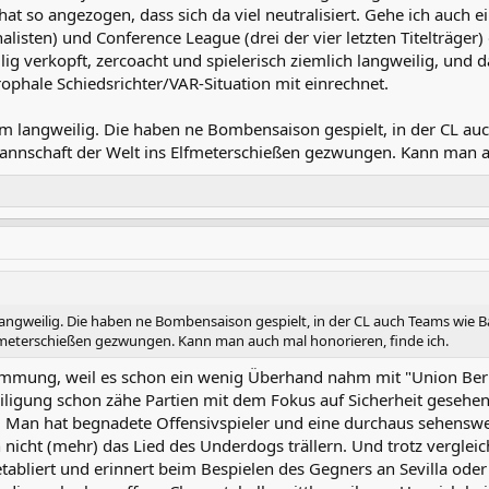
t so angezogen, dass sich da viel neutralisiert. Gehe ich auch ei
nalisten) und Conference League (drei der vier letzten Titelträger) 
llig verkopft, zercoacht und spielerisch ziemlich langweilig, und
rophale Schiedsrichter/VAR-Situation mit einrechnet.
zdem langweilig. Die haben ne Bombensaison gespielt, in der CL 
Mannschaft der Welt ins Elfmeterschießen gezwungen. Kann man a
m langweilig. Die haben ne Bombensaison gespielt, in der CL auch Teams wie 
fmeterschießen gezwungen. Kann man auch mal honorieren, finde ich.
timmung, weil es schon ein wenig Überhand nahm mit "Union Berl
ligung schon zähe Partien mit dem Fokus auf Sicherheit gesehen ha
r. Man hat begnadete Offensivspieler und eine durchaus sehenswe
nicht (mehr) das Lied des Underdogs trällern. Und trotz vergl
tabliert und erinnert beim Bespielen des Gegners an Sevilla oder 