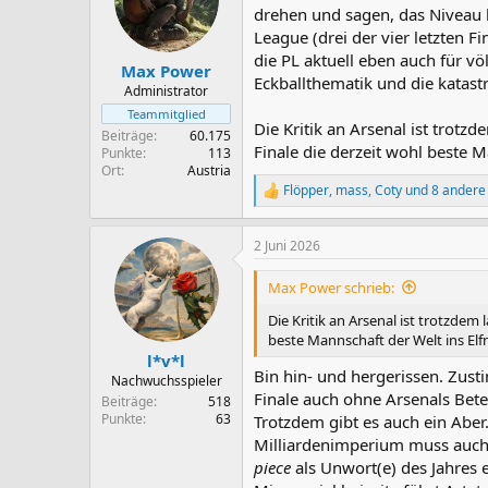
o
drehen und sagen, das Niveau ha
n
League (drei der vier letzten Fi
e
die PL aktuell eben auch für vö
n
Max Power
Eckballthematik und die katast
:
Administrator
Teammitglied
Die Kritik an Arsenal ist trot
Beiträge
60.175
Finale die derzeit wohl beste 
Punkte
113
Ort
Austria
Flöpper
,
mass
,
Coty
und 8 andere
R
e
a
2 Juni 2026
k
t
i
Max Power schrieb:
o
n
Die Kritik an Arsenal ist trotzde
e
beste Mannschaft der Welt ins El
n
l*v*l
:
Bin hin- und hergerissen. Zus
Nachwuchsspieler
Finale auch ohne Arsenals Betei
Beiträge
518
Punkte
63
Trotzdem gibt es auch ein Abe
Milliardenimperium muss auch 
piece
als Unwort(e) des Jahres e