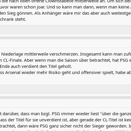
ta die nach oben offene Clownstabelle mittlerweile an. Um sich be
zuvor waren schon joar. Und so kann man dann, wenn man keine A
 den Sieg gönnen. Als Anhänger wäre mir das aber auch weitest
Schrank steht.
 Niederlage mittlerweile verschmerzen. Insgesamt kann man zufr
CL-Finale. Aber wenn man die Saison über betrachtet, hat PSG e
Ende auch verdient den Titel geholt.
ss Arsenal wieder mehr Risiko geht und offensiver spielt, habe a
darüber, dass man bzgl. PSG immer wieder liest "über die ganze S
ass der Titel für sie unverdient ist, aber gerade der CL-Titel ist 
achtet, dann wäre PSG ganz sicher nicht der Sieger geworden. I