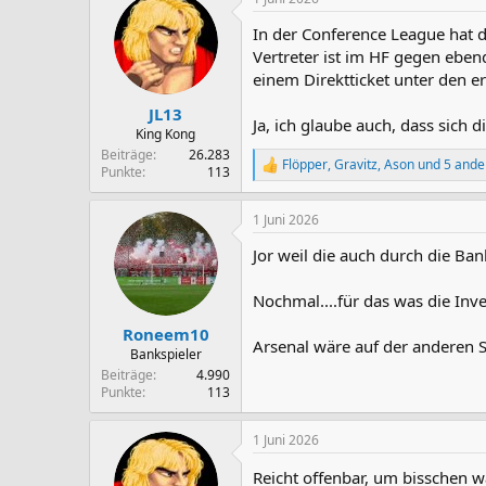
In der Conference League hat d
Vertreter ist im HF gegen eben
einem Direktticket unter den er
JL13
Ja, ich glaube auch, dass sich
King Kong
Beiträge
26.283
Flöpper
,
Gravitz
,
Ason
und 5 ande
R
Punkte
113
e
a
1 Juni 2026
k
t
Jor weil die auch durch die Ban
i
o
n
Nochmal....für das was die Inve
e
n
Roneem10
Arsenal wäre auf der anderen S
:
Bankspieler
Beiträge
4.990
Punkte
113
1 Juni 2026
Reicht offenbar, um bisschen 