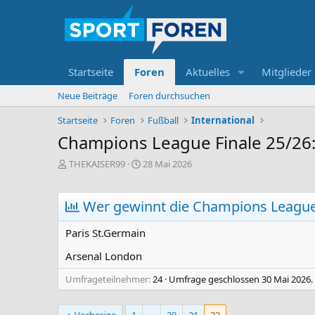
Startseite
Foren
Aktuelles
Mitglieder
Neue Beiträge
Foren durchsuchen
Startseite
Foren
Fußball
International
Champions League Finale 25/26:
E
E
THEKAISER99
28 Mai 2026
r
r
s
s
t
t
Wer gewinnt die Champions League
e
e
l
l
Paris St.Germain
l
l
e
t
Arsenal London
r
a
m
Umfrageteilnehmer
24
Umfrage geschlossen
30 Mai 2026
.