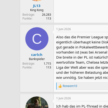
JL13
King Kong
Beiträge
26.283
Punkte
113
1 Juni 2026
C
Also das die Premier League sp
eigentlich überhaupt keine Dis
gut gerade in Pokalwettbewerben
vorhanden ist (was bei Arsenal 
carlch
Die breite in der PL ist natürl
Bankspieler
wertvollste Team, Chelsea letzte
Beiträge
1.715
Liga der Welt aber was die spie
Punkte
113
und der höheren Belastung abe
wie unnötig. Sie haben jetzt n
Roneem10
R
e
a
1 Juni 2026
k
t
Ich hab das im PL-Thread in die
i