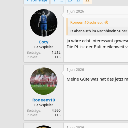
Vorherige
1
...
20
21
22
1 Juni 2026
Roneem10 schrieb:
Is aber auch im Nachhinein Super
Ja wäre echt interessant gewes
Coty
Die PL ist der Buli meilenweit v
Bankspieler
Beiträge
1.212
Punkte
113
1 Juni 2026
Meine Güte was hat das jetzt m
Roneem10
Bankspieler
Beiträge
4.990
Punkte
113
1 Juni 2026