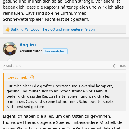
gesund und mühen sich so ab. Schon strange. Vor allem ist
bedenklich, dass die Raptors härter spielen und wirklich alles
reinhauen. Cavs sind so eine Luftnummer.
Schönewetterspieler. Nicht erst seit gestern.
Ballking
,
Whizkidd
,
TheBigO
und eine weitere Person
R
e
a
Angliru
k
t
Administrator
Teammitglied
i
o
n
2 Mai 2026
#49
e
n
Joey schrieb:
:
Für mich bisher die größte Überraschung. Cavs sind komplett,
gesund und mühen sich so ab. Schon strange. Vor allem ist
bedenklich, dass die Raptors härter spielen und wirklich alles
reinhauen. Cavs sind so eine Luftnummer. Schönewetterspieler.
Nicht erst seit gestern.
Eigentlich haben die alles, um den Osten zu gewinnen.
Individuell herausragende Spieler, insbesondere Mitchell, der
in den Playoffs immer einer der Top-Performer ist. Man hat