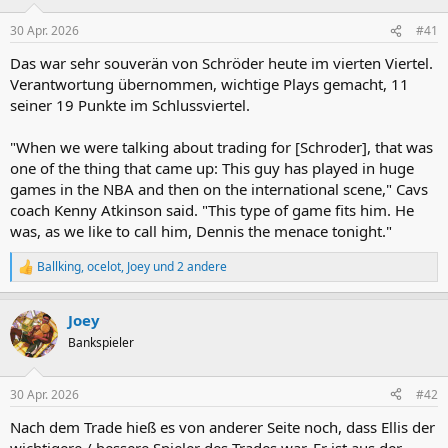
30 Apr. 2026
#41
Das war sehr souverän von Schröder heute im vierten Viertel.
Verantwortung übernommen, wichtige Plays gemacht, 11
seiner 19 Punkte im Schlussviertel.
"When we were talking about trading for [Schroder], that was
one of the thing that came up: This guy has played in huge
games in the NBA and then on the international scene," Cavs
coach Kenny Atkinson said. "This type of game fits him. He
was, as we like to call him, Dennis the menace tonight."
Ballking
,
ocelot
,
Joey
und 2 andere
R
e
a
Joey
k
t
Bankspieler
i
o
n
30 Apr. 2026
#42
e
n
Nach dem Trade hieß es von anderer Seite noch, dass Ellis der
:
wichtigere / bessere Spieler des Trades war. Er ist aus der