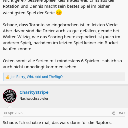
Rotation und Dennis macht sein bestes Spiel im bisher
wichtigsten Spiel der Serie
Schade, dass Toronto so eingebrochen ist im letzten Viertel.
Aber davor sind die Dreier auch zu gut gefallen, gerade bei
Walter. Witzig, wie das Scoring heute explodiert ist (auch im
anderen Spiel), nachdem im letzten Spiel keiner ein Bucket
kaufen konnte.
Osten somit alle Serien mit mindestens 6 Spielen. Hab ich so
auch nicht unbedingt kommen sehen.
Joe Berry
,
Whizkidd
und
TheBigO
R
e
a
Charitystripe
k
t
Nachwuchsspieler
i
o
n
30 Apr. 2026
#43
e
n
Schade. Ich schätze mal, das wars dann für die Raptors.
: