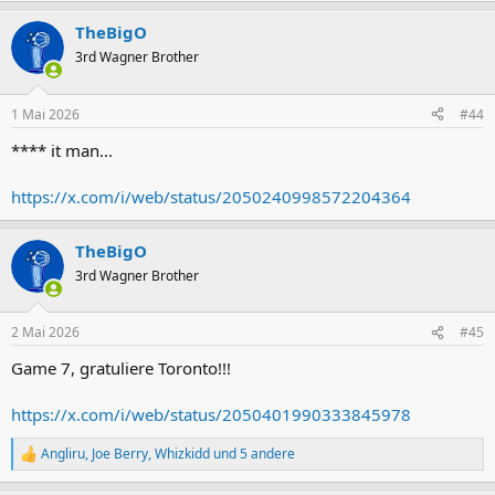
TheBigO
3rd Wagner Brother
1 Mai 2026
#44
**** it man...
https://x.com/i/web/status/2050240998572204364
TheBigO
3rd Wagner Brother
2 Mai 2026
#45
Game 7, gratuliere Toronto!!!
https://x.com/i/web/status/2050401990333845978
Angliru
,
Joe Berry
,
Whizkidd
und 5 andere
R
e