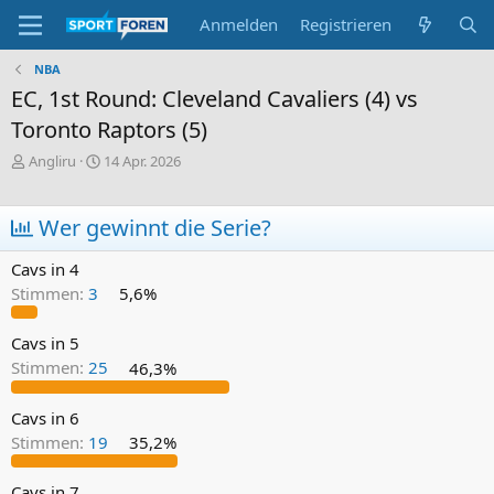
Anmelden
Registrieren
NBA
EC, 1st Round: Cleveland Cavaliers (4) vs
Toronto Raptors (5)
E
E
Angliru
14 Apr. 2026
r
r
s
s
t
t
Wer gewinnt die Serie?
e
e
l
l
Cavs in 4
l
l
Stimmen:
3
5,6%
e
t
r
a
m
Cavs in 5
Stimmen:
25
46,3%
Cavs in 6
Stimmen:
19
35,2%
Cavs in 7