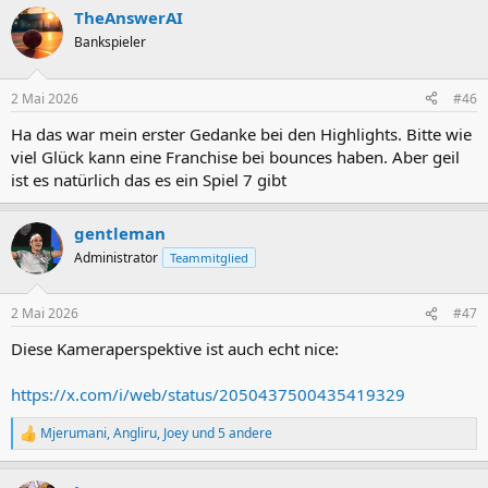
a
TheAnswerAI
k
t
Bankspieler
i
o
n
2 Mai 2026
#46
e
n
Ha das war mein erster Gedanke bei den Highlights. Bitte wie
:
viel Glück kann eine Franchise bei bounces haben. Aber geil
ist es natürlich das es ein Spiel 7 gibt
gentleman
Administrator
Teammitglied
2 Mai 2026
#47
Diese Kameraperspektive ist auch echt nice:
https://x.com/i/web/status/2050437500435419329
Mjerumani
,
Angliru
,
Joey
und 5 andere
R
e
a