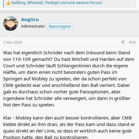
Ballking
,
Whizkidd
,
TheBigO
und eine weitere Person
R
e
a
Angliru
k
t
Administrator
Teammitglied
i
o
n
2 Mai 2026
#50
e
n
Was hat eigentlich Schröder nach dem Inbound beim Stand
:
von 110-109 gemacht? Du hast Mitchell und Harden auf dem
Court und Schröder läuft Schlangenlinien durch die eigene
Hälfte, um dann einen nicht besonders guten Pass im
Springen auf Mobley zu spielen, der da schon perfekt von
CMB gedeckt war und anschließend den Ball verliert. Dabei
gab es durchaus schon vorher gute Passoptionen, aber
irgendwie hat Schröder alle verweigert, um dann in größter
Not den Pass zu spielen.
Klar - Mobley kann den auch besser kontrollieren, aber CMB
klebte direkt an ihm dran, als der Pass kam und dazu stand er
quasi direkt an der Linie, so dass er wirklich auch keine gute
Position hatte, den Ball zu kontrollieren.