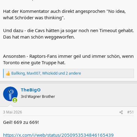
Hat der Kommentator auch direkt angesprochen "No idea,
what Schröder was thinking".
Und dazu - die Cavs hätten ja sogar noch nen Timeout gehabt.
Das hat man schön weggeworfen.
Ansonsten - Raptors-Fans immer geil und immer schön, wenn
Toronto eine gute Truppe hat.
Ballking
,
Mav007
,
Whizkidd
und 2 andere
R
e
a
TheBigO
k
t
3rd Wagner Brother
i
o
n
3 Mai 2026
#51
e
n
Geil! 669 zu 669!
:
https://x.com/i/web/status/2050953534846165439