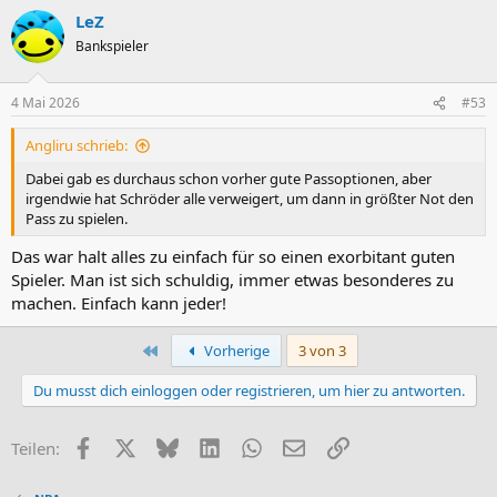
a
LeZ
k
t
Bankspieler
i
o
n
4 Mai 2026
#53
e
n
Angliru schrieb:
:
Dabei gab es durchaus schon vorher gute Passoptionen, aber
irgendwie hat Schröder alle verweigert, um dann in größter Not den
Pass zu spielen.
Das war halt alles zu einfach für so einen exorbitant guten
Spieler. Man ist sich schuldig, immer etwas besonderes zu
machen. Einfach kann jeder!
Erste
Vorherige
3 von 3
Du musst dich einloggen oder registrieren, um hier zu antworten.
Facebook
X (Twitter)
Bluesky
LinkedIn
WhatsApp
E-Mail
Link
Teilen: