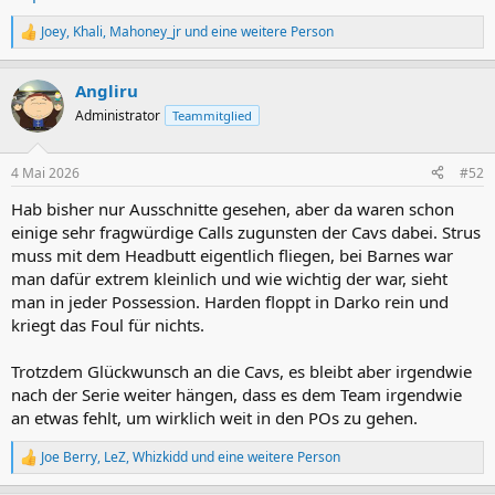
Joey
,
Khali
,
Mahoney_jr
und eine weitere Person
R
e
a
Angliru
k
t
Administrator
Teammitglied
i
o
n
4 Mai 2026
#52
e
n
Hab bisher nur Ausschnitte gesehen, aber da waren schon
:
einige sehr fragwürdige Calls zugunsten der Cavs dabei. Strus
muss mit dem Headbutt eigentlich fliegen, bei Barnes war
man dafür extrem kleinlich und wie wichtig der war, sieht
man in jeder Possession. Harden floppt in Darko rein und
kriegt das Foul für nichts.
Trotzdem Glückwunsch an die Cavs, es bleibt aber irgendwie
nach der Serie weiter hängen, dass es dem Team irgendwie
an etwas fehlt, um wirklich weit in den POs zu gehen.
Joe Berry
,
LeZ
,
Whizkidd
und eine weitere Person
R
e