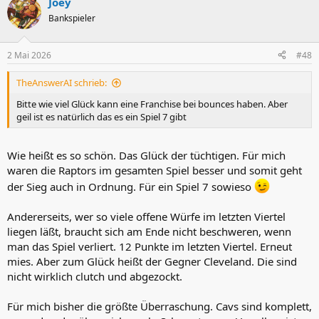
Joey
k
t
Bankspieler
i
o
n
2 Mai 2026
#48
e
n
TheAnswerAI schrieb:
:
Bitte wie viel Glück kann eine Franchise bei bounces haben. Aber
geil ist es natürlich das es ein Spiel 7 gibt
Wie heißt es so schön. Das Glück der tüchtigen. Für mich
waren die Raptors im gesamten Spiel besser und somit geht
der Sieg auch in Ordnung. Für ein Spiel 7 sowieso
Andererseits, wer so viele offene Würfe im letzten Viertel
liegen läßt, braucht sich am Ende nicht beschweren, wenn
man das Spiel verliert. 12 Punkte im letzten Viertel. Erneut
mies. Aber zum Glück heißt der Gegner Cleveland. Die sind
nicht wirklich clutch und abgezockt.
Für mich bisher die größte Überraschung. Cavs sind komplett,