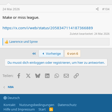
o
n
24 Mai 2026
#104
e
n
Make or miss league.
:
https://x.com/i/web/status/2058347114187366889
Zuletzt bearbeitet:
24 Mai 2026
Lawrence
und
Spree
R
e
a
Erste
Vorherige
6 von 6
k
t
Du musst dich einloggen oder registrieren, um hier zu antworten.
i
o
n
Facebook
X (Twitter)
Bluesky
LinkedIn
WhatsApp
E-Mail
Link
Teilen:
e
n
:
NBA
Deutsch
Kontakt
Nutzungsbedingungen
Datenschutz
Hilfe und Impressum
Start
R