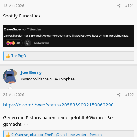
18 Mai 2026
#101
Spotify Fundstück
TheBigO
R
e
a
Joe Berry
k
t
Kosmopolitische NBA-Koryphäe
i
o
n
24 Mai 2026
#102
e
n
https://x.com/i/web/status/2058359092159062290
:
Gegen die Pistons haben beide gefühlt 60% ihrer 3er
gemacht. -.-
C-Quense
,
nbatibo
,
TheBigO
und eine weitere Person
R