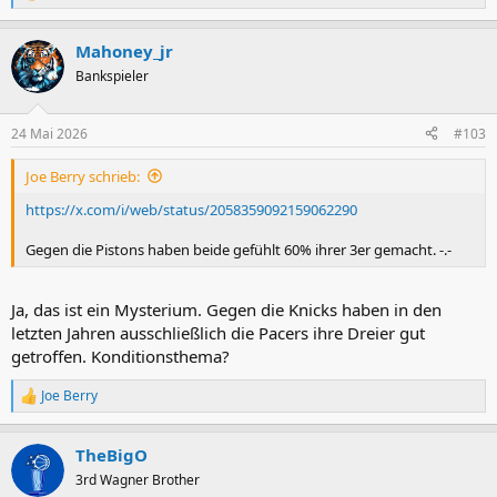
e
a
Mahoney_jr
k
t
Bankspieler
i
o
n
24 Mai 2026
#103
e
n
Joe Berry schrieb:
:
https://x.com/i/web/status/2058359092159062290
Gegen die Pistons haben beide gefühlt 60% ihrer 3er gemacht. -.-
Ja, das ist ein Mysterium. Gegen die Knicks haben in den
letzten Jahren ausschließlich die Pacers ihre Dreier gut
getroffen. Konditionsthema?
Joe Berry
R
e
a
TheBigO
k
t
3rd Wagner Brother
i