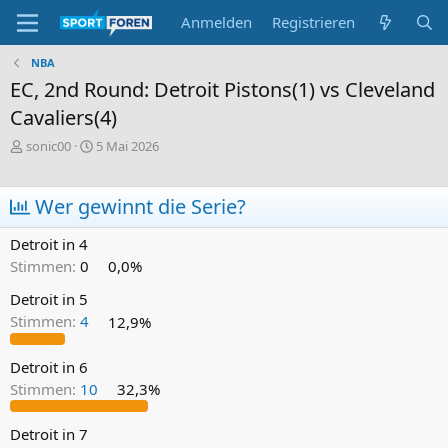
Anmelden
Registrieren
NBA
EC, 2nd Round: Detroit Pistons(1) vs Cleveland
Cavaliers(4)
E
E
sonic00
5 Mai 2026
r
r
s
s
t
t
Wer gewinnt die Serie?
e
e
l
l
Detroit in 4
l
l
Stimmen:
0
0,0%
e
t
r
a
Detroit in 5
m
Stimmen:
4
12,9%
Detroit in 6
Stimmen:
10
32,3%
Detroit in 7