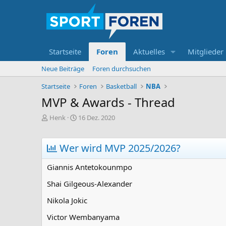
Startseite
Foren
Aktuelles
Mitglieder
Neue Beiträge
Foren durchsuchen
Startseite
Foren
Basketball
NBA
MVP & Awards - Thread
E
E
Henk
16 Dez. 2020
r
r
s
s
t
t
Wer wird MVP 2025/2026?
e
e
l
l
Giannis Antetokounmpo
l
l
e
t
Shai Gilgeous-Alexander
r
a
m
Nikola Jokic
Victor Wembanyama