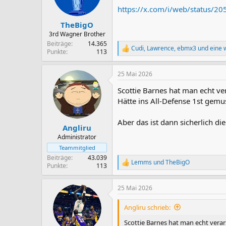
n
https://x.com/i/web/status/
e
n
TheBigO
:
3rd Wagner Brother
Beiträge
14.365
Cudi
,
Lawrence
,
ebmx3
und eine 
R
Punkte
113
e
a
25 Mai 2026
k
t
Scottie Barnes hat man echt ve
i
o
Hätte ins All-Defense 1st gemus
n
e
Aber das ist dann sicherlich di
n
Angliru
:
Administrator
Teammitglied
Beiträge
43.039
Lemms
und
TheBigO
R
Punkte
113
e
a
25 Mai 2026
k
t
i
Angliru schrieb:
o
n
Scottie Barnes hat man echt verar