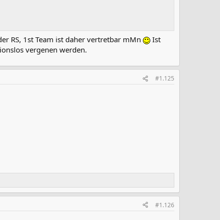
n der RS, 1st Team ist daher vertretbar mMn
Ist
itionslos vergenen werden.
#1.125
#1.126