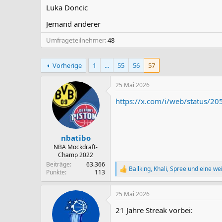
Luka Doncic
Jemand anderer
Umfrageteilnehmer
48
Vorherige
1
...
55
56
57
25 Mai 2026
https://x.com/i/web/status/
nbatibo
NBA Mockdraft-
Champ 2022
Beiträge
63.366
Ballking
,
Khali
,
Spree
und eine wei
R
Punkte
113
e
a
25 Mai 2026
k
t
21 Jahre Streak vorbei:
i
o