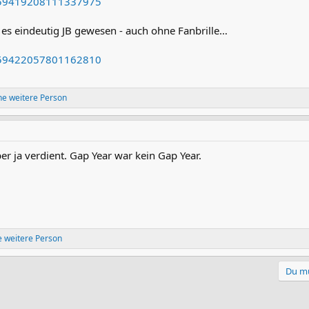
2059419208111337975
e es eindeutig JB gewesen - auch ohne Fanbrille…
2059422057801162810
ne weitere Person
r ja verdient. Gap Year war kein Gap Year.
 weitere Person
Du mu