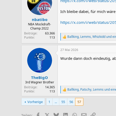
https://x.com/i/web/status/
i
o
n
Ich bleibe dabei, für mich wär
e
n
nbatibo
https://x.com/i/web/status/
:
NBA Mockdraft-
Champ 2022
Beiträge
63.366
Ballking
,
Lemms
,
Whizkidd
und ei
Punkte
113
R
e
a
27 Mai 2026
k
t
Wurde dann doch eindeutig, abe
i
o
n
e
n
TheBigO
:
3rd Wagner Brother
Beiträge
14.365
Ballking
,
Patschy
,
Lemms
und eine
R
Punkte
113
e
a
Vorherige
1
...
55
56
57
k
t
i
Facebook
X (Twitter)
Bluesky
LinkedIn
WhatsApp
E-Mail
Link
Teilen:
o