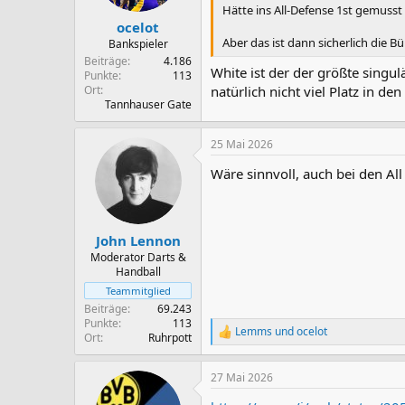
e
Hätte ins All-Defense 1st gemusst 
n
ocelot
:
Aber das ist dann sicherlich die Bü
Bankspieler
Beiträge
4.186
White ist der der größte singul
Punkte
113
Ort
natürlich nicht viel Platz in 
Tannhauser Gate
25 Mai 2026
Wäre sinnvoll, auch bei den Al
John Lennon
Moderator Darts &
Handball
Teammitglied
Beiträge
69.243
Punkte
113
Lemms
und
ocelot
R
Ort
Ruhrpott
e
a
27 Mai 2026
k
t