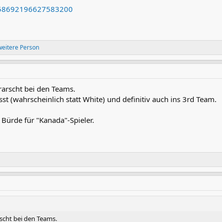
2058692196627583200
weitere Person
rarscht bei den Teams.
st (wahrscheinlich statt White) und definitiv auch ins 3rd Team.
e Bürde für "Kanada"-Spieler.
scht bei den Teams.