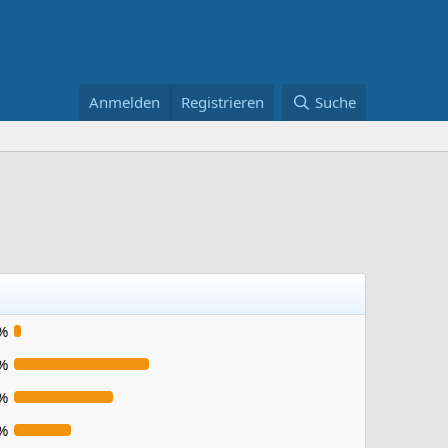
Anmelden
Registrieren
Suche
%
%
%
%