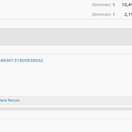
Stimmen:
5
10,4
Stimmen:
1
2,1
2058690131800838602
tere Person