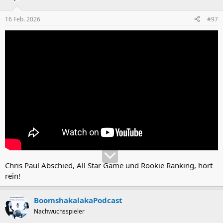
o
n
16 Feb. 2026
#97
e
n
:
Chris Paul Abschied, All Star Game und Rookie Ranking, hört
rein!
BoomshakalakaPodcast
Nachwuchsspieler