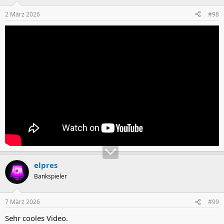
2 März 2026
#98
elpres
Bankspieler
7 März 2026
#99
Sehr cooles Video.