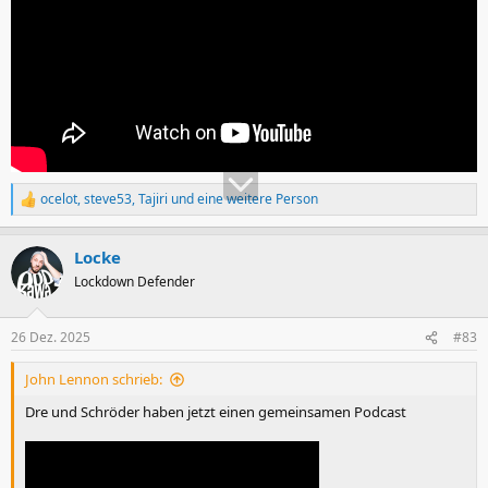
ocelot
,
steve53
,
Tajiri
und eine weitere Person
R
e
a
Locke
k
t
Lockdown Defender
i
o
n
26 Dez. 2025
#83
e
n
John Lennon schrieb:
:
Dre und Schröder haben jetzt einen gemeinsamen Podcast