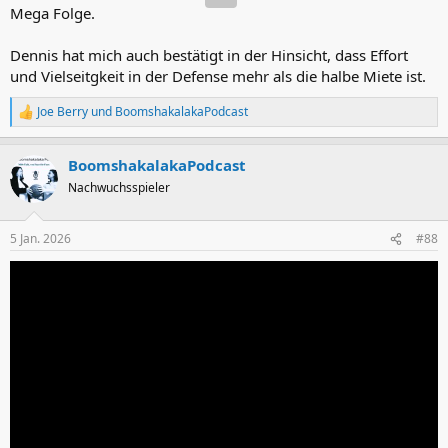
Mega Folge.
Dennis hat mich auch bestätigt in der Hinsicht, dass Effort
und Vielseitgkeit in der Defense mehr als die halbe Miete ist.
Joe Berry
und
BoomshakalakaPodcast
R
e
a
BoomshakalakaPodcast
k
t
Nachwuchsspieler
i
o
n
5 Jan. 2026
#88
e
n
: