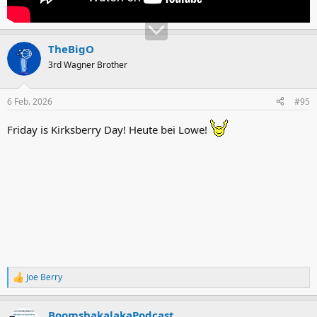
TheBigO
3rd Wagner Brother
6 Feb. 2026
#95
Friday is Kirksberry Day! Heute bei Lowe!
Joe Berry
R
e
a
BoomshakalakaPodcast
k