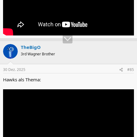
TheBigO
3rd Wagner Brother
30 Dez. 2025
#85
Hawks als Thema: