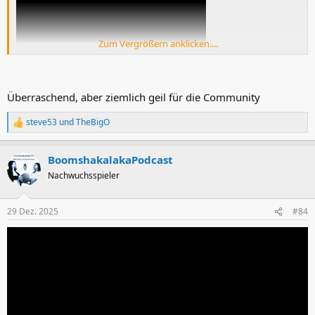
Zum Vergrößern anklicken....
Überraschend, aber ziemlich geil für die Community
steve53
und
TheBigO
R
e
a
BoomshakalakaPodcast
k
t
Nachwuchsspieler
i
o
n
29 Dez. 2025
#84
e
n
: