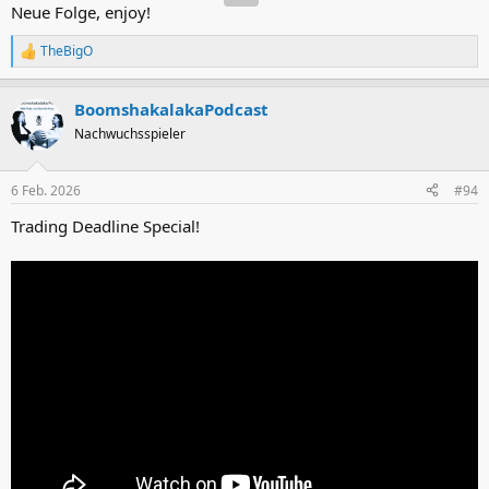
Neue Folge, enjoy!
TheBigO
R
e
a
BoomshakalakaPodcast
k
t
Nachwuchsspieler
i
o
n
6 Feb. 2026
#94
e
n
Trading Deadline Special!
: