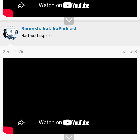
BoomshakalakaPodcast
Nachwuchsspieler
2 Feb. 2026
#93