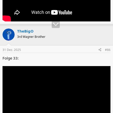
TheBigO
3rd Wagner Brother
31 Dez. 2025
#86
Folge 33: