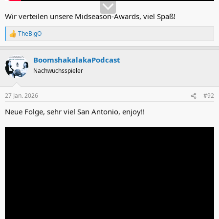
Wir verteilen unsere Midseason-Awards, viel Spaß!
TheBigO
R
e
a
BoomshakalakaPodcast
k
t
Nachwuchsspieler
i
o
n
27 Jan. 2026
#92
e
n
Neue Folge, sehr viel San Antonio, enjoy!!
: