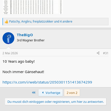
Patschy
,
Angliru
,
freiplatzzokker
und 4 andere
R
e
a
TheBigO
k
t
3rd Wagner Brother
i
o
n
2 Mai 2026
#31
e
n
10 Years ago baby!
:
Noch immer Gänsehaut!
https://x.com/i/web/status/2050301151413674299
Erste
Vorherige
2 von 2
Du musst dich einloggen oder registrieren, um hier zu antworten.