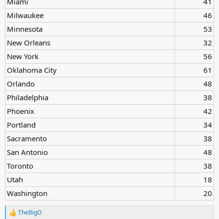
Miami
41​
Milwaukee
46​
Minnesota
53​
New Orleans
32​
New York
56​
Oklahoma City
61​
Orlando
48​
Philadelphia
38​
Phoenix
42​
Portland
34​
Sacramento
38​
San Antonio
48​
Toronto
38​
Utah
18​
Washington
20​
TheBigO
R