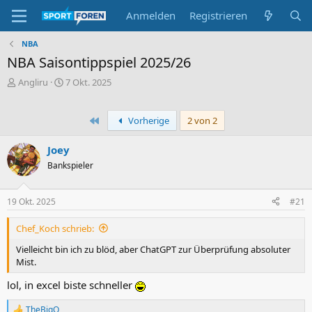
Anmelden
Registrieren
NBA
NBA Saisontippspiel 2025/26
E
E
Angliru
7 Okt. 2025
r
r
s
s
t
t
Erste
Vorherige
2 von 2
e
e
l
l
Joey
l
l
Bankspieler
e
t
r
a
m
19 Okt. 2025
#21
Chef_Koch schrieb:
Vielleicht bin ich zu blöd, aber ChatGPT zur Überprüfung absoluter
Mist.
lol, in excel biste schneller
TheBigO