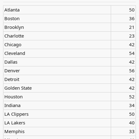
e
n
Atlanta
50​
:
Boston
36​
Brooklyn
21​
Charlotte
23​
Chicago
42​
Cleveland
54​
Dallas
42​
Denver
56​
Detroit
42​
Golden State
42​
Houston
52​
Indiana
34​
LA Clippers
50​
LA Lakers
40​
Memphis
33​