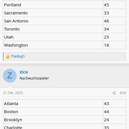
Portland
45
Sacramento
33
San Antonio
46
Toronto
34
Utah
25
Washington
18
TheBigO
R
e
a
zico
k
Z
t
Nachwuchsspieler
i
o
n
21 Okt. 2025
#26
e
n
Atlanta
43
:
Boston
44
Brooklyn
24
Charlotte
35