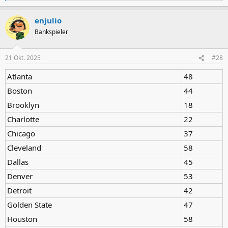
e
a
enjulio
k
t
Bankspieler
i
o
n
21 Okt. 2025
#28
e
n
Atlanta
48
:
Boston
44
Brooklyn
18
Charlotte
22
Chicago
37
Cleveland
58
Dallas
45
Denver
53
Detroit
42
Golden State
47
Houston
58