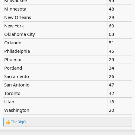
Milwaukee
45
Minnesota
48
New Orleans
29
New York
60
Oklahoma City
63
Orlando
51
Philadelphia
45
Phoenix
29
Portland
34
Sacramento
26
San Antonio
47
Toronto
42
Utah
18
Washington
20
TheBigO
R
e
a