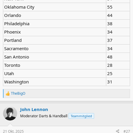
Oklahoma City
55
Orlando
44
Philadelphia
38
Phoenix
34
Portland
37
Sacramento
34
San Antonio
48
Toronto
28
Utah
25
Washington
31
TheBigO
R
e
a
John Lennon
k
t
Moderator Darts & Handball
Teammitglied
i
o
n
21 Okt. 2025
#27