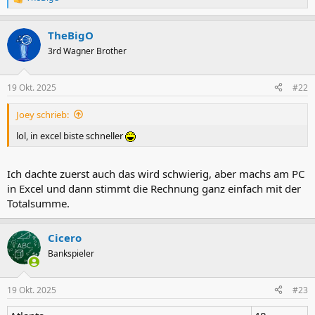
R
e
a
TheBigO
k
t
3rd Wagner Brother
i
o
n
19 Okt. 2025
#22
e
n
Joey schrieb:
:
lol, in excel biste schneller
Ich dachte zuerst auch das wird schwierig, aber machs am PC
in Excel und dann stimmt die Rechnung ganz einfach mit der
Totalsumme.
Cicero
Bankspieler
19 Okt. 2025
#23