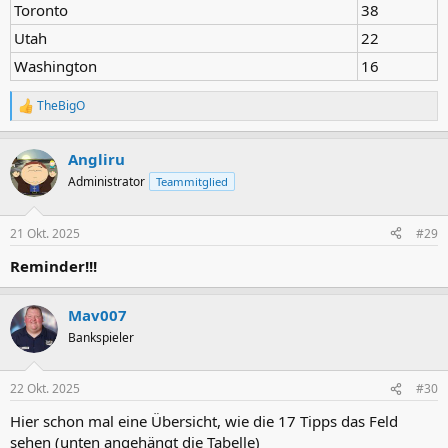
Toronto
38
Utah
22
Washington
16
TheBigO
R
e
a
Angliru
k
t
Administrator
Teammitglied
i
o
n
21 Okt. 2025
#29
e
n
Reminder!!!
:
Mav007
Bankspieler
22 Okt. 2025
#30
Hier schon mal eine Übersicht, wie die 17 Tipps das Feld
sehen (unten angehängt die Tabelle)