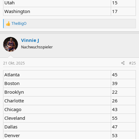
Utah
15
Washington
17
TheBigO
R
e
a
Vinnie J
k
t
Nachwuchsspieler
i
o
n
21 Okt. 2025
#25
e
n
Atlanta
45
:
Boston
39
Brooklyn
22
Charlotte
26
Chicago
43
Cleveland
55
Dallas
47
Denver
53