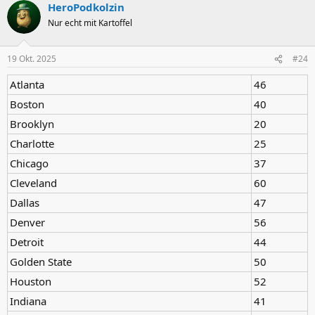
HeroPodkolzin
k
t
Nur echt mit Kartoffel
i
o
n
19 Okt. 2025
#24
e
n
Atlanta
46
:
Boston
40
Brooklyn
20
Charlotte
25
Chicago
37
Cleveland
60
Dallas
47
Denver
56
Detroit
44
Golden State
50
Houston
52
Indiana
41