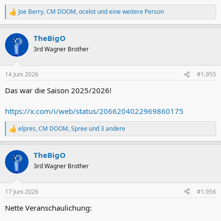
Joe Berry
,
CM DOOM
,
ocelot
und eine weitere Person
R
e
a
TheBigO
k
t
3rd Wagner Brother
i
o
n
14 Juni 2026
#1.955
e
n
Das war die Saison 2025/2026!
:
https://x.com/i/web/status/2066204022969860175
elpres
,
CM DOOM
,
Spree
und 3 andere
R
e
a
TheBigO
k
t
3rd Wagner Brother
i
o
n
17 Juni 2026
#1.956
e
n
Nette Veranschaulichung:
: