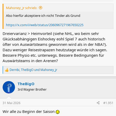
n
Mahoney_jr schrieb:
:
Also hierfür akzeptiere ich nicht Tinder als Grund
https://x.com/i/web/status/2060967271967650225
Dreiervarianz > Heimvorteil (siehe NHL, wo beim sehr
Gkücksabhängigen Eishockey eohl Spiel 7 auch historisch
öfter von Auswärtsteams gewonnen wird als in der NBA?).
Dazu weniger Reisestrapazen heutzutage würde ich sagen.
Bessere Physio etc. unterwegs. Bessere Bedingungen für
Auswärtsteams in den Arenen?
Dernbi
,
TheBigO
und
Mahoney_jr
R
e
a
TheBigO
k
t
3rd Wagner Brother
i
o
n
31 Mai 2026
#1.951
e
n
Wir alle zu Beginn der Saison
: