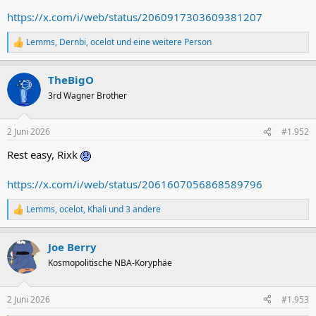
https://x.com/i/web/status/2060917303609381207
Lemms
,
Dernbi
,
ocelot
und eine weitere Person
R
e
a
TheBigO
k
t
3rd Wagner Brother
i
o
n
2 Juni 2026
#1.952
e
n
Rest easy, Rixk
:
https://x.com/i/web/status/2061607056868589796
Lemms
,
ocelot
,
Khali
und 3 andere
R
e
a
Joe Berry
k
t
Kosmopolitische NBA-Koryphäe
i
o
n
2 Juni 2026
#1.953
e
n