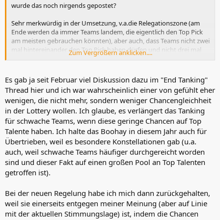
wurde das noch nirgends gepostet?
Sehr merkwürdig in der Umsetzung, v.a.die Relegationszone (am
Ende werden da immer Teams landem, die eigentlich den Top Pick
am meisten gebrauchen könnten), aber auch, dass Teams nicht zwei
mal hintereinander den Top Pick haben dürfen und nicht drei mal
Zum Vergrößern anklicken....
einen Top5 . Picks im Niemandsland gewinnen an Wert (außer Top5
Ausnahme droht), schlechte Teams haben schlechte Odds, können
nur alle zwei Jahre Top 5 picken und ihre Picks will deshalb vielleicht
Es gab ja seit Februar viel Diskussion dazu im "End Tanking"
auch niemand. Das schafft viele neue Härtefälle über die sich in
Thread hier und ich war wahrscheinlich einer von gefühlt eher
Zukunft echauffiert werden wird. Und die merkwürdige Situation,
wenigen, die nicht mehr, sondern weniger Chancengleichheit
dass man jetzt 4. bis 10. von unten werden will, aber nicht 1. - 3.. Was
in der Lottery wollen. Ich glaube, es verlängert das Tanking
werden alle Teams, die leicht besser als Platz 21 sind jetzt wohl ab
für schwache Teams, wenn diese geringe Chancen auf Top
Februar/März tun? Tanken doch vermutlich. Und jetzt lohnt es sich
für enttäuschende Teams, die eigentlich in die Playoffs wollten,
Talente haben. Ich halte das Boohay in diesem Jahr auch für
noch mehr, Assets zur Deadline zu verscherbeln und Verletzungen
Übertrieben, weil es besondere Konstellationen gab (u.a.
konservativer zu behandeln, um die Chance auf einen guten Pick zu
auch, weil schwache Teams häufiger durchgereicht worden
bekommen.
sind und dieser Fakt auf einen großen Pool an Top Talenten
getroffen ist).
Zusammengefasst wird Tanking nicht abgeschafft sondern nur
nach oben verschoben und schwache Teams haben es schwerer,
zurück zum Erfolg zu kommen und das Play-In läuft Gefahr, dass da
Bei der neuen Regelung habe ich mich dann zurückgehalten,
kaum noch einer überhaupt rein will. Außerdem können es lange
weil sie einerseits entgegen meiner Meinung (aber auf Linie
Jahre für Fans schlechter Teams werden, wenn man viel geringere
mit der aktuellen Stimmungslage) ist, indem die Chancen
Chancen hat auf den Rebuild-Jackpot. Am besten zieht man in