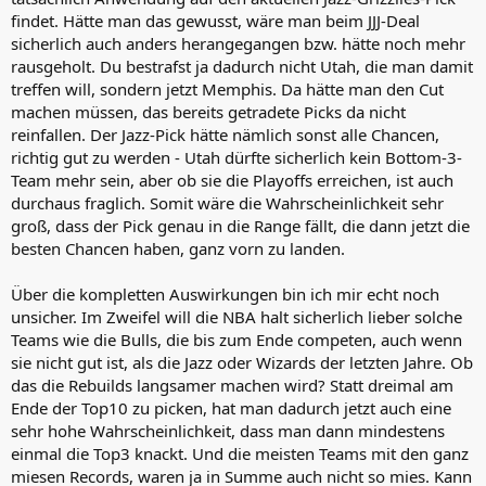
picken kann, ist echt absurd. Screw Job.
findet. Hätte man das gewusst, wäre man beim JJJ-Deal
sicherlich auch anders herangegangen bzw. hätte noch mehr
rausgeholt. Du bestrafst ja dadurch nicht Utah, die man damit
treffen will, sondern jetzt Memphis. Da hätte man den Cut
machen müssen, das bereits getradete Picks da nicht
reinfallen. Der Jazz-Pick hätte nämlich sonst alle Chancen,
richtig gut zu werden - Utah dürfte sicherlich kein Bottom-3-
Team mehr sein, aber ob sie die Playoffs erreichen, ist auch
durchaus fraglich. Somit wäre die Wahrscheinlichkeit sehr
groß, dass der Pick genau in die Range fällt, die dann jetzt die
besten Chancen haben, ganz vorn zu landen.
Über die kompletten Auswirkungen bin ich mir echt noch
unsicher. Im Zweifel will die NBA halt sicherlich lieber solche
Teams wie die Bulls, die bis zum Ende competen, auch wenn
sie nicht gut ist, als die Jazz oder Wizards der letzten Jahre. Ob
das die Rebuilds langsamer machen wird? Statt dreimal am
Ende der Top10 zu picken, hat man dadurch jetzt auch eine
sehr hohe Wahrscheinlichkeit, dass man dann mindestens
einmal die Top3 knackt. Und die meisten Teams mit den ganz
miesen Records, waren ja in Summe auch nicht so mies. Kann