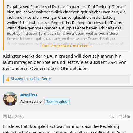
Es gab ja seit Februar viel Diskussion dazu im "End Tanking" Thread
hier und ich war wahrscheinlich einer von gefühlt eher wenigen, die
nicht mehr, sondern weniger Chancengleichheit in der Lottery
wollen. Ich glaube, es verlängert das Tanking für schwache Teams,
wenn diese geringe Chancen auf Top Talente haben. Ich halte das
Boohay in diesem Jahr auch für Übertrieben, weil es besondere
Konstellationen gab (u.a. auch, weil schwache Teams häufiger
durchgereicht worden sind und dieser Fakt auf einen großen Pool
Zum Vergrößern anklicken....
an Top Talenten getroffen ist).
Kleinster Markt der NBA, niemand will dort seit Jahren hin
Bei der neuen Regelung habe ich mich dann zurückgehalten, weil
laut Umfragen der Spieler und jetzt wie es aussieht 29-1 von
sie einerseits entgegen meiner Meinung (aber auf Linie mit der
den anderen Ownern übers Ohr gehauen.
aktuellen Stimmungslage) ist, indem die Chancen stark angeglichen
wurden. Gleichzeitig wurden dann aber diese zusätzlichen Elemente
Shakey Lo
und
Joe Berry
R
eingebaut, wie z.B. geringere Chancen für die ganz schlechten
e
Teams.
a
Angliru
k
Ich fühle mich schlichtweg nicht in der Lage, das Meta der Phase
t
Administrator
Teammitglied
Februar bis April zu erahnen, das wir nächste Saison dann sehen
i
werden. Vielleicht fällt mir da irgendwann was zu ein, aber jetzt
o
gerade gebe ich mich einfach erstmal "geschlagen" und warte ab,
n
29 Mai 2026
#1.946
e
was passiert
n
Finde es halt komplett schwachsinnig, dass die Regelung
:
Davon abgesehen: das Memphis theoretisch schonmal nicht oben
tatsächlich Anwendung auf den aktuellen Jazz-Grizzlies-Pick