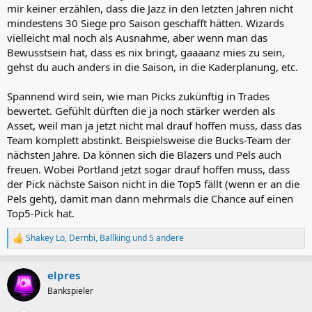
mir keiner erzählen, dass die Jazz in den letzten Jahren nicht
mindestens 30 Siege pro Saison geschafft hätten. Wizards
vielleicht mal noch als Ausnahme, aber wenn man das
Bewusstsein hat, dass es nix bringt, gaaaanz mies zu sein,
gehst du auch anders in die Saison, in die Kaderplanung, etc.
Spannend wird sein, wie man Picks zukünftig in Trades
bewertet. Gefühlt dürften die ja noch stärker werden als
Asset, weil man ja jetzt nicht mal drauf hoffen muss, dass das
Team komplett abstinkt. Beispielsweise die Bucks-Team der
nächsten Jahre. Da können sich die Blazers und Pels auch
freuen. Wobei Portland jetzt sogar drauf hoffen muss, dass
der Pick nächste Saison nicht in die Top5 fällt (wenn er an die
Pels geht), damit man dann mehrmals die Chance auf einen
Top5-Pick hat.
Shakey Lo
,
Dernbi
,
Ballking
und 5 andere
R
e
a
elpres
k
t
Bankspieler
i
o