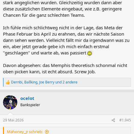
stark angeglichen wurden. Gleichzeitig wurden dann aber
einem schwachen Jahr die Nummer eins und im Folgejahr ist man
diese zusätzlichen Elemente eingebaut, wie z.B. geringere
dann gesperrt, wenn das nächste große Talent in die Liga kommt.
Chancen für die ganz schlechten Teams.
Es droht auch, dass man mehr ewiges Mittelmaß in die Liga spült.
Mehr Chigago Bulls, weniger schnelle Rebuilds. Vielleicht drohen
Ich fühle mich schlichtweg nicht in der Lage, das Meta der
aber auch Überteams, weil zum Beispiel ein Team wie die
Phase Februar bis April zu erahnen, das wir nächste Saison
diesjährigen Celtics lieber im unterrn Drittel abschließt, um sich
dann sehen werden. Vielleicht fällt mir da irgendwann was zu
dann mit hohen Chancem einem Top-Pick dazu zu holen.
ein, aber jetzt gerade gebe ich mich einfach erstmal
"geschlagen" und warte ab, was passiert
Davon abgesehen: das Memphis theoretisch schonmal nicht
oben picken kann, ist echt absurd. Screw Job.
Dernbi
,
Ballking
,
Joe Berry
und 2 andere
R
e
a
ocelot
k
t
Bankspieler
i
o
n
29 Mai 2026
#1.945
e
n
Mahoney_jr schrieb:
: