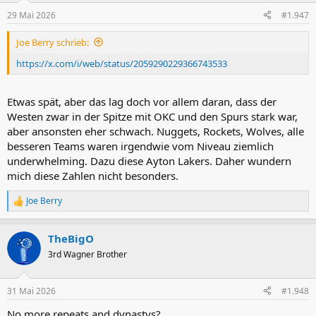
n
29 Mai 2026
#1.947
e
n
Joe Berry schrieb:
:
https://x.com/i/web/status/2059290229366743533
Etwas spät, aber das lag doch vor allem daran, dass der
Westen zwar in der Spitze mit OKC und den Spurs stark war,
aber ansonsten eher schwach. Nuggets, Rockets, Wolves, alle
besseren Teams waren irgendwie vom Niveau ziemlich
underwhelming. Dazu diese Ayton Lakers. Daher wundern
mich diese Zahlen nicht besonders.
Joe Berry
R
e
a
TheBigO
k
t
3rd Wagner Brother
i
o
n
31 Mai 2026
#1.948
e
n
No more repeats and dynastys?