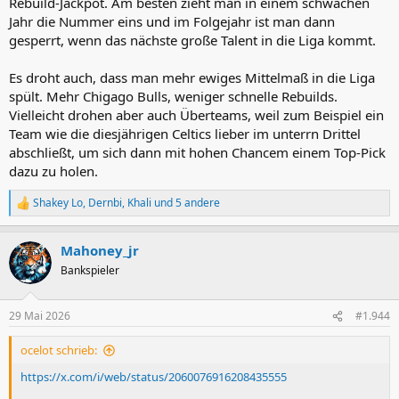
Rebuild-Jackpot. Am besten zieht man in einem schwachen
Jahr die Nummer eins und im Folgejahr ist man dann
gesperrt, wenn das nächste große Talent in die Liga kommt.
Es droht auch, dass man mehr ewiges Mittelmaß in die Liga
spült. Mehr Chigago Bulls, weniger schnelle Rebuilds.
Vielleicht drohen aber auch Überteams, weil zum Beispiel ein
Team wie die diesjährigen Celtics lieber im unterrn Drittel
abschließt, um sich dann mit hohen Chancem einem Top-Pick
dazu zu holen.
Shakey Lo
,
Dernbi
,
Khali
und 5 andere
R
e
a
Mahoney_jr
k
t
Bankspieler
i
o
n
29 Mai 2026
#1.944
e
n
ocelot schrieb:
:
https://x.com/i/web/status/2060076916208435555