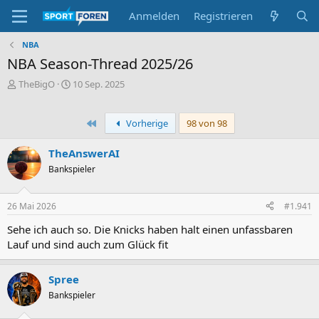
Anmelden
Registrieren
NBA
NBA Season-Thread 2025/26
E
E
TheBigO
10 Sep. 2025
r
r
s
s
t
t
Erste
Vorherige
98 von 98
e
e
l
l
TheAnswerAI
l
l
Bankspieler
e
t
r
a
m
26 Mai 2026
#1.941
Sehe ich auch so. Die Knicks haben halt einen unfassbaren
Lauf und sind auch zum Glück fit
Spree
Bankspieler