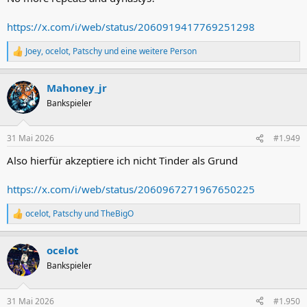
:
https://x.com/i/web/status/2060919417769251298
Joey
,
ocelot
,
Patschy
und eine weitere Person
R
e
a
Mahoney_jr
k
t
Bankspieler
i
o
n
31 Mai 2026
#1.949
e
n
Also hierfür akzeptiere ich nicht Tinder als Grund
:
https://x.com/i/web/status/2060967271967650225
ocelot
,
Patschy
und
TheBigO
R
e
a
ocelot
k
t
Bankspieler
i
o
n
31 Mai 2026
#1.950
e