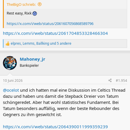
TheBigO schrieb:
:
Rest easy, Rixk
https://x.com/i/web/status/2061607056868589796
https://x.com/i/web/status/2061704853328466304
elpres
,
Lemms
,
Ballking
und 5 andere
R
e
a
Mahoney_jr
k
t
Bankspieler
i
o
n
10 Juni 2026
#1.954
e
n
@ocelot
und ich hatten mal eine Diskussion im Celtics Thread
:
dazu und haben uns damit die Stepback Dreier von Tatum
schöngeredet. Aber hat wohl statistisches Fundament. Bei
Tatum besonders auffällig, wenn der beste Rebounder des
Gegners zu ihm geswitcht ist.
https://x.com/i/web/status/2064390011999359239