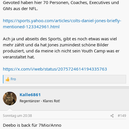
Gevoted haben hier 70 Personen, Coaches, Executives und
GMs aus der NFL.
https://sports.yahoo.com/articles/colts-daniel-jones-briefly-
mentioned-123342961.html
Ach ja und abseits des Sports, gibt es noch etwas was viel
mehr zählt und da hat Jones zumindest schöne Bilder
produziert, und da meine ich nicht sein Youth Camp was er
veranstaltet hat.
https://x.com/i/web/status/2075724614194335763
Fro
R
e
a
Kalle6861
k
t
Regentänzer - Klares Rot!
i
o
n
Sonntag um 20:38
#149
e
n
Deebo is back für 7Mio/Anno
: