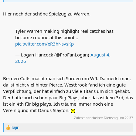
Hier noch der schöne Spielzug zu Warren.
Tyler Warren making highlight reel catches has
become routine at this point…
pic.twitter.com/eR3hNsvsKp
— Logan Hancock (@ProFanLogan)
August 4,
2026
Bei den Colts macht man sich Sorgen um WR. Da merkt man,
da ist nicht viel hinter Pierce. Westbrook fand ich eine gute
Verpflichtung, der hat einfach zu viele Titans um sich gehabt.
Der hatte auch schon paar Big Plays, aber das ist kein 3rd, das
ist ein 4th für big plays. Ich träume immer noch eine
Vereinigung mit Darius Slayton.
Zuletzt bearbeitet:
Dienstag um 22:37
Tajiri
R
e