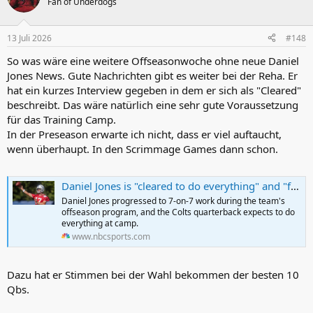
Fan of Underdogs
i
o
n
13 Juli 2026
#148
e
n
So was wäre eine weitere Offseasonwoche ohne neue Daniel
:
Jones News. Gute Nachrichten gibt es weiter bei der Reha. Er
hat ein kurzes Interview gegeben in dem er sich als "Cleared"
beschreibt. Das wäre natürlich eine sehr gute Voraussetzung
für das Training Camp.
In der Preseason erwarte ich nicht, dass er viel auftaucht,
wenn überhaupt. In den Scrimmage Games dann schon.
Daniel Jones is "cleared to do everything" and "feeling good"
Daniel Jones progressed to 7-on-7 work during the team's
offseason program, and the Colts quarterback expects to do
everything at camp.
www.nbcsports.com
Dazu hat er Stimmen bei der Wahl bekommen der besten 10
Qbs.