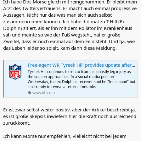
Ich habe Doc Morse gleich mit reingenommen. Er bleibt mein
Arzt des Twittervertrauens. Er macht auch einmal progressive
Aussagen. Nicht nur das was man sich auch selbst
zusammenreimen können. Ich habe ihn mal zu T.Hill (Ex-
Dolphin) zitiert, als er ihn mit dem Rollator im Krankenhaus
sah und meinte so wie der Fuß wegsteht, hat er große
Zweifel, dass er noch einmal auf dem Feld steht. Und tja, wie
das Leben leider so spielt, kam dann diese Meldung.
Free-agent WR Tyreek Hill provides update after season-ending injury: 'No power in my left leg' | Latest NFL News, Analysis & Updates | NFL.com
Tyreek Hill continues to rehab from his ghastly leg injury as
the season approaches. In a social media post on
Wednesday, the ex-Dolphins receiver said he "feels good" but
isn't ready to reveal a return timetable.
www.nfl.com
Er ist zwar selbst weiter positiv, aber der Artikel beschreibt ja,
es ist große Skepsis inwiefern hier die Kraft noch ausreichend
zurückkomt.
Ich kann Morse nur empfehlen, vielleicht nicht bei jedem