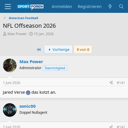
Anmelden
Registrieren
American Football
NFL Offseason 2026
E
E
Max Power
15 Jan. 2026
r
r
s
s
t
t
Erste
Vorherige
8 von 8
e
e
l
l
Max Power
l
l
Administrator
Teammitglied
e
t
r
a
m
1 Juni 2026
#141
Jared Verse
das kotzt an.
sonic00
Doppel Nullagent
2 Juni 2026
#142