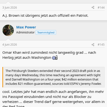
3 Juni 2026
#144
A.J. Brown ist übrigens jetzt auch offiziell ein Patriot.
Max Power
Administrator
Teammitglied
4 Juni 2026
#145
Omar Khan wird zumindest nicht langweilig grad ... nach
Herbig jetzt auch Washington
The Pittsburgh Steelers extended their second 2023 draft pick in as
many days Wednesday, this time reaching an agreement with tight
end Darnell Washington on a four-year, $42 million extension that
includes $21 million guaranteed, sources told ESPN's Jeremy Fowler.
cool. Letztes Jahr hat man endlich auch angefangen, ihn mehr
ins Passspiel einzubinden und nicht nur als Blocker zu
verheizen ... dieser Trend darf gerne weitergehen, vor allem in
der Red Zone.