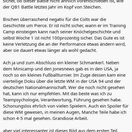
sicher, ob dieser Battle nicht ähnlich vorentschieden ist, wie
der QB1 Battle letztes Jahr im Kopf von Steichen.
Bischen überraschend negativ für die Colts war die
Geschichte um Pierce. Er ist nicht sicher, wann er im Training
Camp einsteigen kann nach seiner Knöchelgeschichte und
selbst Woche 1 ist nicht 100prozentig sicher. Das Gute es ist
keine Verletzung die an der Performance etwas ändern wird,
aber sie dauert etwas länger als wohl gedacht.
Ach ja und zum Abschluss ein kleiner Schmankerl. Neben
dem Minicamp und den Jonesnews gab es in den USA, ja
noch so ein kleines Fußballturnier. Im Zuge dessen kam eine
vierteilige Doku über die letzte WM in der USA 94 und der
deutschen Nationalmannschaft. Wer die noch nicht gesehen
hat, kann ich nur empfehlen. Mit das beste was ich zu
Teampsychologie, Verantwortung, Führung gesehen habe.
Schonungslos ehrlich von vielen Spielern. Auch ein Spoiler für
diese WM gewesen, in meinen Augen, Manche Teile habe ich
schon 4-5 mal gesehen. Grandiose Arbeit.
aber viel interessanter ist dieses Bild aus dem ersten Teil.