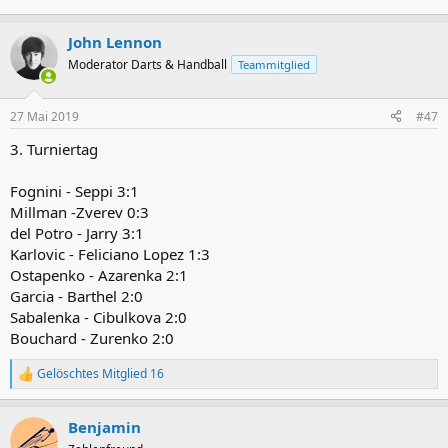
John Lennon
Moderator Darts & Handball
Teammitglied
27 Mai 2019
#47
3. Turniertag
Fognini - Seppi 3:1
Millman -Zverev 0:3
del Potro - Jarry 3:1
Karlovic - Feliciano Lopez 1:3
Ostapenko - Azarenka 2:1
Garcia - Barthel 2:0
Sabalenka - Cibulkova 2:0
Bouchard - Zurenko 2:0
Gelöschtes Mitglied 16
R
e
a
Benjamin
k
t