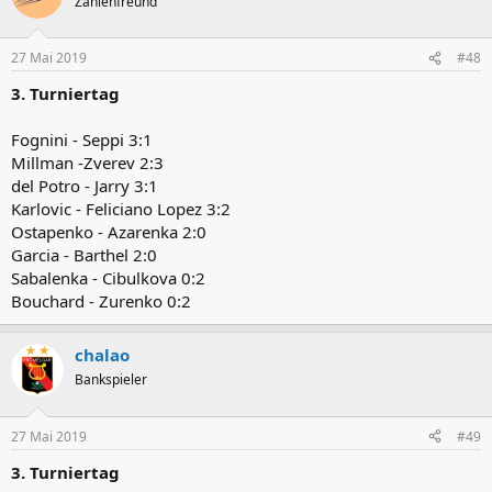
Zahlenfreund
i
o
n
27 Mai 2019
#48
e
n
3. Turniertag
:
Fognini - Seppi 3:1
Millman -Zverev 2:3
del Potro - Jarry 3:1
Karlovic - Feliciano Lopez 3:2
Ostapenko - Azarenka 2:0
Garcia - Barthel 2:0
Sabalenka - Cibulkova 0:2
Bouchard - Zurenko 0:2
chalao
Bankspieler
27 Mai 2019
#49
3. Turniertag