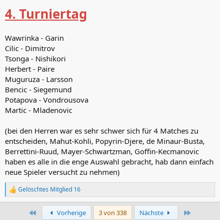
4. Turniertag
Wawrinka - Garin
Cilic - Dimitrov
Tsonga - Nishikori
Herbert - Paire
Muguruza - Larsson
Bencic - Siegemund
Potapova - Vondrousova
Martic - Mladenovic
(bei den Herren war es sehr schwer sich für 4 Matches zu
entscheiden, Mahut-Kohli, Popyrin-Djere, de Minaur-Busta,
Berrettini-Ruud, Mayer-Schwartzman, Goffin-Kecmanovic
haben es alle in die enge Auswahl gebracht, hab dann einfach
neue Spieler versucht zu nehmen)
Gelöschtes Mitglied 16
R
e
a
Erste
Letzte
Vorherige
3 von 338
Nächste
k