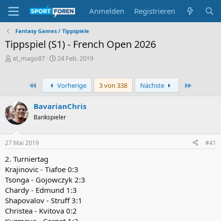
Anmelden
Registrieren
Fantasy Games / Tippspiele
Tippspiel (S1) - French Open 2026
E
E
el_mago87
24 Feb. 2019
r
r
s
s
t
t
Erste
Letzte
Vorherige
3 von 338
Nächste
e
e
l
l
BavarianChris
l
l
Bankspieler
e
t
r
a
m
27 Mai 2019
#41
2. Turniertag
Krajinovic - Tiafoe 0:3
Tsonga - Gojowczyk 2:3
Chardy - Edmund 1:3
Shapovalov - Struff 3:1
Christea - Kvitova 0:2
Kuzmova - Cornet 1:2