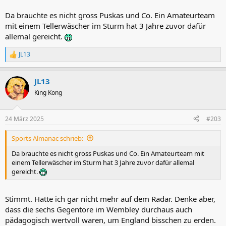
Da brauchte es nicht gross Puskas und Co. Ein Amateurteam
mit einem Tellerwäscher im Sturm hat 3 Jahre zuvor dafür
allemal gereicht.
JL13
R
e
a
JL13
k
t
King Kong
i
o
n
24 März 2025
#203
e
n
Sports Almanac schrieb:
:
Da brauchte es nicht gross Puskas und Co. Ein Amateurteam mit
einem Tellerwäscher im Sturm hat 3 Jahre zuvor dafür allemal
gereicht.
Stimmt. Hatte ich gar nicht mehr auf dem Radar. Denke aber,
dass die sechs Gegentore im Wembley durchaus auch
pädagogisch wertvoll waren, um England bisschen zu erden.