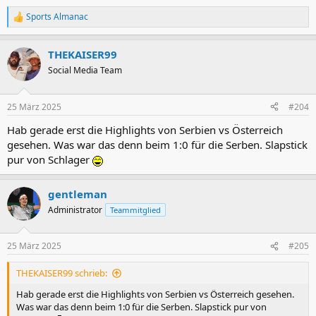
Sports Almanac
R
e
a
THEKAISER99
k
t
Social Media Team
i
o
n
25 März 2025
#204
e
n
Hab gerade erst die Highlights von Serbien vs Österreich
:
gesehen. Was war das denn beim 1:0 für die Serben. Slapstick
pur von Schlager
gentleman
Administrator
Teammitglied
25 März 2025
#205
THEKAISER99 schrieb:
Hab gerade erst die Highlights von Serbien vs Österreich gesehen.
Was war das denn beim 1:0 für die Serben. Slapstick pur von