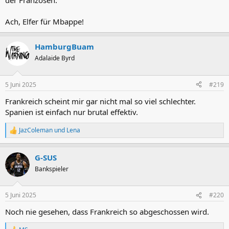
der Franzosen.
Ach, Elfer für Mbappe!
HamburgBuam
Adalaide Byrd
5 Juni 2025
#219
Frankreich scheint mir gar nicht mal so viel schlechter.
Spanien ist einfach nur brutal effektiv.
JazColeman
und
Lena
R
e
a
G-SUS
k
t
Bankspieler
i
o
n
5 Juni 2025
#220
e
n
Noch nie gesehen, dass Frankreich so abgeschossen wird.
: