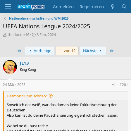
Anmelden
Registrieren
Nationalmannschaften und WM 2026
UEFA Nations League 2024/2025
E
E
thedoctor46
8 Feb. 2024
r
r
s
s
t
t
Erste
Letzte
Vorherige
11 von 12
Nächste
e
e
l
l
JL13
l
l
King Kong
e
t
r
a
m
24 März 2025
#201
DesmondGrün schrieb:
Soweit ich das weiß, war das damals keine Exklusivmeinung der
Deutschen.
Also kannst du deine Pauschalisierung eigentlich stecken lassen.
Wobei ne du hast recht:
England und Italien waren damals ja noch total unbedeutende