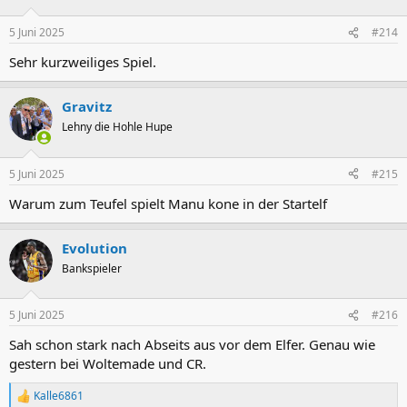
5 Juni 2025
#214
Sehr kurzweiliges Spiel.
Gravitz
Lehny die Hohle Hupe
5 Juni 2025
#215
Warum zum Teufel spielt Manu kone in der Startelf
Evolution
Bankspieler
5 Juni 2025
#216
Sah schon stark nach Abseits aus vor dem Elfer. Genau wie
gestern bei Woltemade und CR.
Kalle6861
R