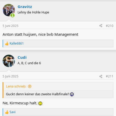
Gravitz
Lehny die Hohle Hupe
5 Juni 2025
#210
Anton statt huijsen, nice bvb Management
Kalle6861
R
e
a
Cudi
k
t
A, B, C und die 6
i
o
n
5 Juni 2025
#211
e
n
Lena schrieb:
:
Guckt denn keiner das zweite Halbfinale?
Ne, Kirmescup halt.
Savi
R