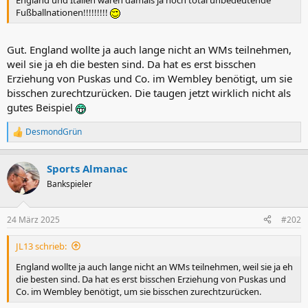
Fußballnationen!!!!!!!!!
Gut. England wollte ja auch lange nicht an WMs teilnehmen,
weil sie ja eh die besten sind. Da hat es erst bisschen
Erziehung von Puskas und Co. im Wembley benötigt, um sie
bisschen zurechtzurücken. Die taugen jetzt wirklich nicht als
gutes Beispiel
DesmondGrün
R
e
a
Sports Almanac
k
t
Bankspieler
i
o
n
24 März 2025
#202
e
n
JL13 schrieb:
:
England wollte ja auch lange nicht an WMs teilnehmen, weil sie ja eh
die besten sind. Da hat es erst bisschen Erziehung von Puskas und
Co. im Wembley benötigt, um sie bisschen zurechtzurücken.