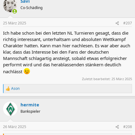
Savi
Co-Schädling
25 März 2025
#207
Ich habe schon bei den letzten NL Turnieren gesagt, dass die
richtig interessant, unterhaltsam und absoluten Wettkampf
Charakter hatten. Kann man hier nachlesen. Es war aber auch
klar, dass das Interesse bei den Fans der deutschen
Mannschaft schlagartig ansteigt, sobald etwas erfolgreicher
performt wird und das herablassenden stänkern deutlich
nachlässt
Zuletzt bearbeitet:
25 März 2025
Ason
R
e
a
hermite
k
t
Bankspieler
i
o
n
26 März 2025
#208
e
n