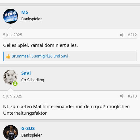
e
a
MS
k
t
Bankspieler
i
o
n
5 Juni 2025
#212
e
n
Geiles Spiel. Yamal dominiert alles.
:
Brummsel
,
Suomigirl26
und
Savi
R
e
a
Savi
k
t
Co-Schädling
i
o
n
5 Juni 2025
#213
e
n
NL zum x-ten Mal hintereinander mit dem größtmöglichen
:
Unterhaltungsfaktor
G-SUS
Bankspieler