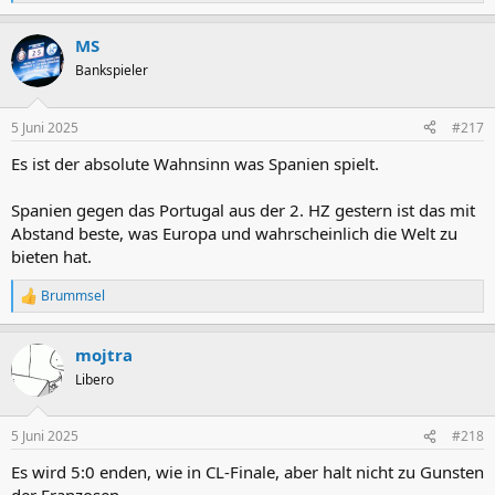
e
a
MS
k
t
Bankspieler
i
o
n
5 Juni 2025
#217
e
n
Es ist der absolute Wahnsinn was Spanien spielt.
:
Spanien gegen das Portugal aus der 2. HZ gestern ist das mit
Abstand beste, was Europa und wahrscheinlich die Welt zu
bieten hat.
Brummsel
R
e
a
mojtra
k
t
Libero
i
o
n
5 Juni 2025
#218
e
n
Es wird 5:0 enden, wie in CL-Finale, aber halt nicht zu Gunsten
: