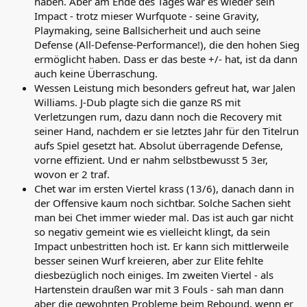
haben. Aber am Ende des Tages war es wieder sein
Impact - trotz mieser Wurfquote - seine Gravity,
Playmaking, seine Ballsicherheit und auch seine
Defense (All-Defense-Performance!), die den hohen Sieg
ermöglicht haben. Dass er das beste +/- hat, ist da dann
auch keine Überraschung.
Wessen Leistung mich besonders gefreut hat, war Jalen
Williams. J-Dub plagte sich die ganze RS mit
Verletzungen rum, dazu dann noch die Recovery mit
seiner Hand, nachdem er sie letztes Jahr für den Titelrun
aufs Spiel gesetzt hat. Absolut überragende Defense,
vorne effizient. Und er nahm selbstbewusst 5 3er,
wovon er 2 traf.
Chet war im ersten Viertel krass (13/6), danach dann in
der Offensive kaum noch sichtbar. Solche Sachen sieht
man bei Chet immer wieder mal. Das ist auch gar nicht
so negativ gemeint wie es vielleicht klingt, da sein
Impact unbestritten hoch ist. Er kann sich mittlerweile
besser seinen Wurf kreieren, aber zur Elite fehlte
diesbezüglich noch einiges. Im zweiten Viertel - als
Hartenstein draußen war mit 3 Fouls - sah man dann
aber die gewohnten Probleme beim Rebound, wenn er