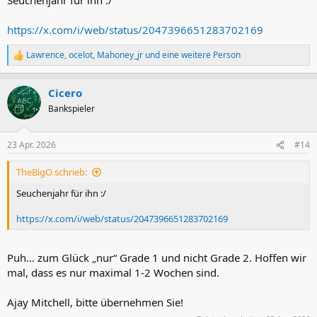
https://x.com/i/web/status/2047396651283702169
Lawrence
,
ocelot
,
Mahoney_jr
und eine weitere Person
R
e
a
Cicero
k
t
Bankspieler
i
o
n
23 Apr. 2026
#14
e
n
TheBigO schrieb:
:
Seuchenjahr für ihn :/
https://x.com/i/web/status/2047396651283702169
Puh… zum Glück „nur“ Grade 1 und nicht Grade 2. Hoffen wir
mal, dass es nur maximal 1-2 Wochen sind.
Ajay Mitchell, bitte übernehmen Sie!