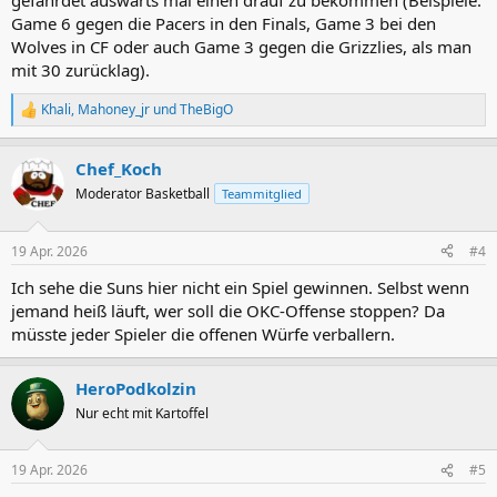
gefährdet auswärts mal einen drauf zu bekommen (Beispiele:
Game 6 gegen die Pacers in den Finals, Game 3 bei den
Wolves in CF oder auch Game 3 gegen die Grizzlies, als man
mit 30 zurücklag).
Khali
,
Mahoney_jr
und
TheBigO
R
e
a
Chef_Koch
k
t
Moderator Basketball
Teammitglied
i
o
n
19 Apr. 2026
#4
e
n
Ich sehe die Suns hier nicht ein Spiel gewinnen. Selbst wenn
:
jemand heiß läuft, wer soll die OKC-Offense stoppen? Da
müsste jeder Spieler die offenen Würfe verballern.
HeroPodkolzin
Nur echt mit Kartoffel
19 Apr. 2026
#5