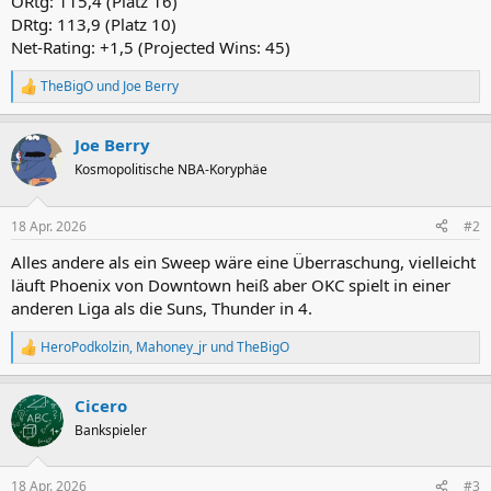
ORtg: 115,4 (Platz 16)
DRtg: 113,9 (Platz 10)
Net-Rating: +1,5 (Projected Wins: 45)
TheBigO
und
Joe Berry
R
e
a
Joe Berry
k
t
Kosmopolitische NBA-Koryphäe
i
o
n
18 Apr. 2026
#2
e
n
Alles andere als ein Sweep wäre eine Überraschung, vielleicht
:
läuft Phoenix von Downtown heiß aber OKC spielt in einer
anderen Liga als die Suns, Thunder in 4.
HeroPodkolzin
,
Mahoney_jr
und
TheBigO
R
e
a
Cicero
k
t
Bankspieler
i
o
n
18 Apr. 2026
#3