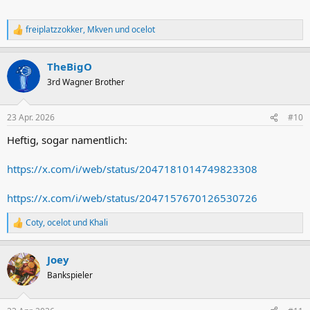
freiplatzzokker
,
Mkven
und
ocelot
R
e
a
TheBigO
k
t
3rd Wagner Brother
i
o
n
23 Apr. 2026
#10
e
n
Heftig, sogar namentlich:
:
https://x.com/i/web/status/2047181014749823308
https://x.com/i/web/status/2047157670126530726
Coty
,
ocelot
und
Khali
R
e
a
Joey
k
t
Bankspieler
i
o
n