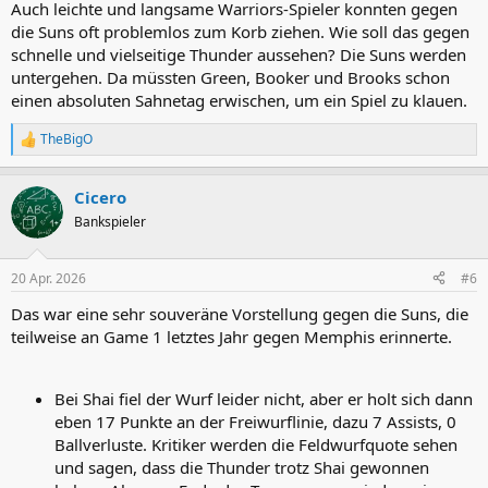
Auch leichte und langsame Warriors-Spieler konnten gegen
die Suns oft problemlos zum Korb ziehen. Wie soll das gegen
schnelle und vielseitige Thunder aussehen? Die Suns werden
untergehen. Da müssten Green, Booker und Brooks schon
einen absoluten Sahnetag erwischen, um ein Spiel zu klauen.
TheBigO
R
e
a
Cicero
k
t
Bankspieler
i
o
n
20 Apr. 2026
#6
e
n
Das war eine sehr souveräne Vorstellung gegen die Suns, die
:
teilweise an Game 1 letztes Jahr gegen Memphis erinnerte.
Bei Shai fiel der Wurf leider nicht, aber er holt sich dann
eben 17 Punkte an der Freiwurflinie, dazu 7 Assists, 0
Ballverluste. Kritiker werden die Feldwurfquote sehen
und sagen, dass die Thunder trotz Shai gewonnen