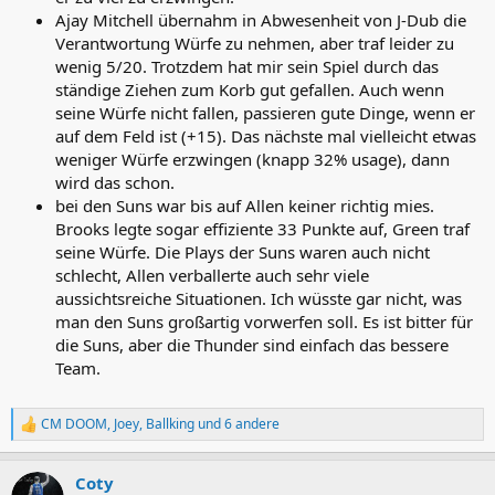
Ajay Mitchell übernahm in Abwesenheit von J-Dub die
Verantwortung Würfe zu nehmen, aber traf leider zu
wenig 5/20. Trotzdem hat mir sein Spiel durch das
ständige Ziehen zum Korb gut gefallen. Auch wenn
seine Würfe nicht fallen, passieren gute Dinge, wenn er
auf dem Feld ist (+15). Das nächste mal vielleicht etwas
weniger Würfe erzwingen (knapp 32% usage), dann
wird das schon.
bei den Suns war bis auf Allen keiner richtig mies.
Brooks legte sogar effiziente 33 Punkte auf, Green traf
seine Würfe. Die Plays der Suns waren auch nicht
schlecht, Allen verballerte auch sehr viele
aussichtsreiche Situationen. Ich wüsste gar nicht, was
man den Suns großartig vorwerfen soll. Es ist bitter für
die Suns, aber die Thunder sind einfach das bessere
Team.
CM DOOM
,
Joey
,
Ballking
und 6 andere
R
e
a
Coty
k