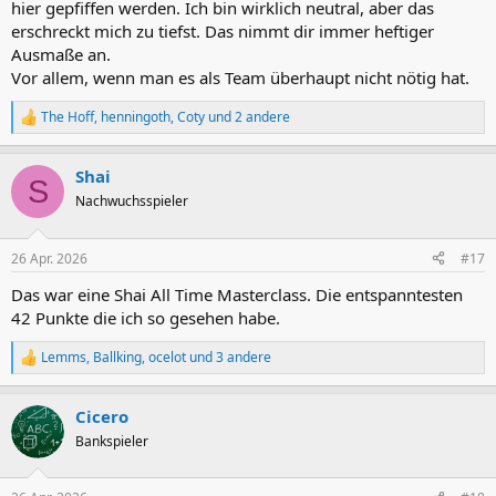
hier gepfiffen werden. Ich bin wirklich neutral, aber das
erschreckt mich zu tiefst. Das nimmt dir immer heftiger
Ausmaße an.
Vor allem, wenn man es als Team überhaupt nicht nötig hat.
The Hoff
,
henningoth
,
Coty
und 2 andere
R
e
a
Shai
k
S
t
Nachwuchsspieler
i
o
n
26 Apr. 2026
#17
e
n
Das war eine Shai All Time Masterclass. Die entspanntesten
:
42 Punkte die ich so gesehen habe.
Lemms
,
Ballking
,
ocelot
und 3 andere
R
e
a
Cicero
k
t
Bankspieler
i
o
n