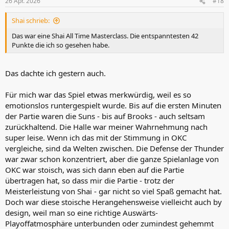
26 Apr. 2026
#18
e
n
Shai schrieb:
:
Das war eine Shai All Time Masterclass. Die entspanntesten 42
Punkte die ich so gesehen habe.
Das dachte ich gestern auch.
Für mich war das Spiel etwas merkwürdig, weil es so
emotionslos runtergespielt wurde. Bis auf die ersten Minuten
der Partie waren die Suns - bis auf Brooks - auch seltsam
zurückhaltend. Die Halle war meiner Wahrnehmung nach
super leise. Wenn ich das mit der Stimmung in OKC
vergleiche, sind da Welten zwischen. Die Defense der Thunder
war zwar schon konzentriert, aber die ganze Spielanlage von
OKC war stoisch, was sich dann eben auf die Partie
übertragen hat, so dass mir die Partie - trotz der
Meisterleistung von Shai - gar nicht so viel Spaß gemacht hat.
Doch war diese stoische Herangehensweise vielleicht auch by
design, weil man so eine richtige Auswärts-
Playoffatmosphäre unterbunden oder zumindest gehemmt