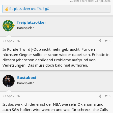
Zuletzt bearbeitet:
23 Apr. 2026
freiplatzzokker
und
TheBigO
R
e
a
freiplatzzokker
k
t
Bankspieler
i
o
n
23 Apr. 2026
#15
e
n
In Runde 1 wird J-Dub nicht mehr gebraucht. Für den
:
nächsten Gegner sollte er schon wieder dabei sein. Er hatte in
diesem Jahr schon genügend Probleme aufgrund von
Verletzungen. Das muss doch bald mal aufhören.
Bustaboxi
Bankspieler
23 Apr. 2026
#16
Ist das wirklich der ernst der NBA wie sehr Oklahoma und
auch SGA hofiert wird werden und was für schreckliche Calls