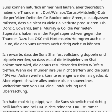
e
n
Suns können natürlich immer heiß laufen, aber theoretisch
:
haben die Thunder mit Dort/Wallace/Caruso/Mitchell/J-Dub
die perfekten Defender für Booker oder Green, die aufpassen
müssen, dass sie nicht zu viele Ballverluste produzieren. Ob
Doncic, Edwards, Jamal Murray & Co, die Perimeter-
Superstars haben es in der Regel super schwer gegen die
Thunder. Dazu hat OKC mit Hartenstein/Holmgren auch die
Leute, die den Suns unterm Korb richtig weh tun können.
Ich erwarte, dass die Suns Shai fast vollständig doppeln und
trippeln werden, so dass es auf die Mitspieler von Shai
ankommen wird, die daraus resultierenden freien Würfe zu
treffen. Wenn die Thunder ihre 3er nicht treffern und die Suns
40% von Außen werfen, könnte es enger werden als gedacht.
Aber eigentlich wäre alles andere als ein souveränes
Weiterkommen von OKC eine Enttäuschung und
Überraschung.
Ich habe mal 4:1 getippt, weil die Suns sicherlich mal richtig
heiß laufen und bei OKC nichts reingeht. OKC ist immer