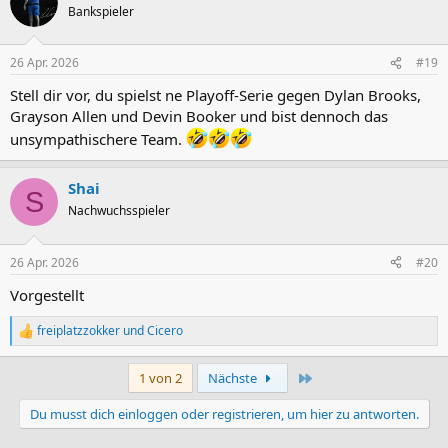
t
Bankspieler
i
o
n
26 Apr. 2026
#19
e
n
Stell dir vor, du spielst ne Playoff-Serie gegen Dylan Brooks,
:
Grayson Allen und Devin Booker und bist dennoch das
unsympathischere Team.
Shai
S
Nachwuchsspieler
26 Apr. 2026
#20
Vorgestellt
freiplatzzokker
und
Cicero
R
e
a
Letzte
1 von 2
Nächste
k
t
Du musst dich einloggen oder registrieren, um hier zu antworten.
i
o