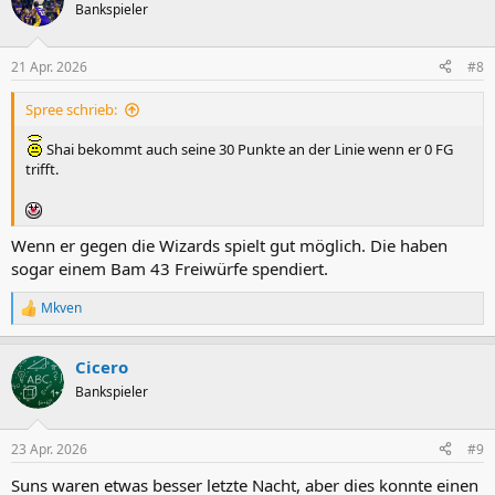
t
Bankspieler
i
o
n
21 Apr. 2026
#8
e
n
Spree schrieb:
:
Shai bekommt auch seine 30 Punkte an der Linie wenn er 0 FG
trifft.
Wenn er gegen die Wizards spielt gut möglich. Die haben
sogar einem Bam 43 Freiwürfe spendiert.
Mkven
R
e
a
Cicero
k
t
Bankspieler
i
o
n
23 Apr. 2026
#9
e
n
Suns waren etwas besser letzte Nacht, aber dies konnte einen
: