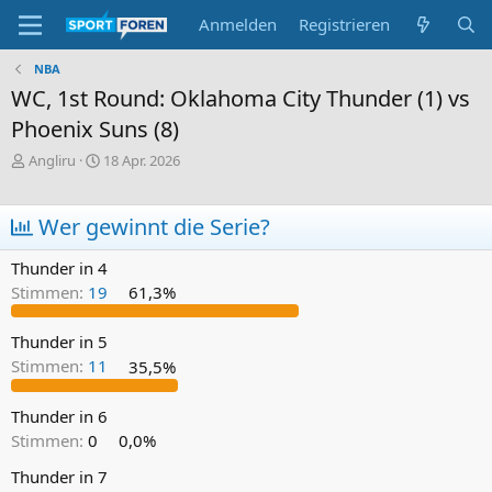
Anmelden
Registrieren
NBA
WC, 1st Round: Oklahoma City Thunder (1) vs
Phoenix Suns (8)
E
E
Angliru
18 Apr. 2026
r
r
s
s
t
t
Wer gewinnt die Serie?
e
e
l
l
Thunder in 4
l
l
Stimmen:
19
61,3%
e
t
r
a
m
Thunder in 5
Stimmen:
11
35,5%
Thunder in 6
Stimmen:
0
0,0%
Thunder in 7