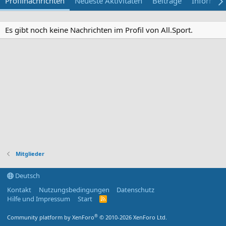
Profilnachrichten
Neueste Aktivitäten
Beiträge
Informat
Es gibt noch keine Nachrichten im Profil von All.Sport.
Mitglieder
Deutsch
Kontakt
Nutzungsbedingungen
Datenschutz
Hilfe und Impressum
Start
R
S
S
®
Community platform by XenForo
© 2010-2026 XenForo Ltd.