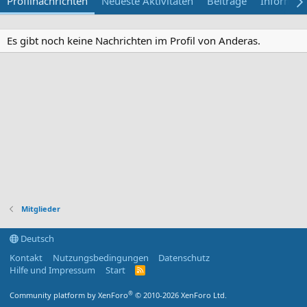
Profilnachrichten
Neueste Aktivitäten
Beiträge
Informat
Es gibt noch keine Nachrichten im Profil von Anderas.
Mitglieder
Deutsch
Kontakt
Nutzungsbedingungen
Datenschutz
Hilfe und Impressum
Start
R
S
S
®
Community platform by XenForo
© 2010-2026 XenForo Ltd.