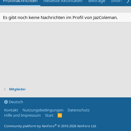
Profilnachrichten
Neueste Aktivitäten
Beiträge
Informat
Es gibt noch keine Nachrichten im Profil von JazColeman.
Mitglieder
Deutsch
Kontakt
Nutzungsbedingungen
Datenschutz
Hilfe und Impressum
Start
R
S
S
®
Community platform by XenForo
© 2010-2026 XenForo Ltd.