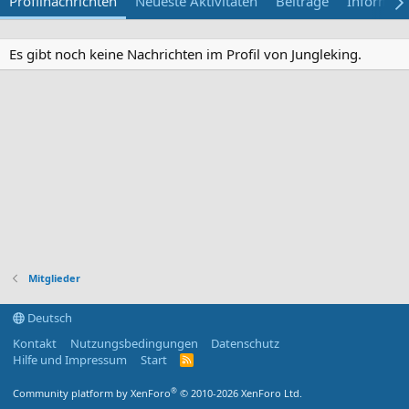
Profilnachrichten
Neueste Aktivitäten
Beiträge
Informat
Es gibt noch keine Nachrichten im Profil von Jungleking.
Mitglieder
Deutsch
Kontakt
Nutzungsbedingungen
Datenschutz
Hilfe und Impressum
Start
R
S
S
®
Community platform by XenForo
© 2010-2026 XenForo Ltd.