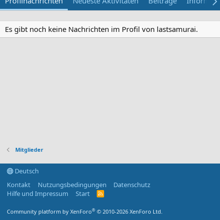
Profilnachrichten
Neueste Aktivitäten
Beiträge
Informat
Es gibt noch keine Nachrichten im Profil von lastsamurai.
Mitglieder
Deutsch
Kontakt
Nutzungsbedingungen
Datenschutz
Hilfe und Impressum
Start
R
S
S
®
Community platform by XenForo
© 2010-2026 XenForo Ltd.