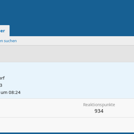
der
ten suchen
rf
03
 um 08:24
Reaktionspunkte
934