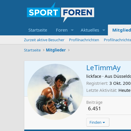
Startseite
Foren
Aktuelles
Mitglie
Zurzeit aktive Besucher
Profilnachrichten
Profilnachrich
Startseite
Mitglieder
LeTimmAy
lickface
·
Aus
Düsseldo
Registriert
3 Okt. 20
Letzte Aktivität
Heute
Beiträge
6.451
Finden