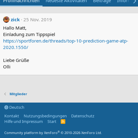
Profilnachrichten
Neueste Aktivitäten
Beiträge
Informat
zick
25 Nov. 2019
Hallo Matt,
Einladung zum Tippspiel
https://sportforen.de/threads/top-10-prediction-game-atp-
2020.1550/
Liebe Grüße
Olli
Mitglieder
Deutsch
Kontakt
Nutzungsbedingungen
Datenschutz
Hilfe und Impressum
Start
R
S
S
®
Community platform by XenForo
© 2010-2026 XenForo Ltd.