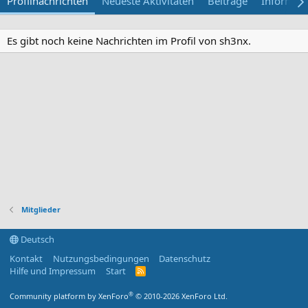
Profilnachrichten
Neueste Aktivitäten
Beiträge
Informat
Es gibt noch keine Nachrichten im Profil von sh3nx.
Mitglieder
Deutsch
Kontakt
Nutzungsbedingungen
Datenschutz
Hilfe und Impressum
Start
R
S
S
®
Community platform by XenForo
© 2010-2026 XenForo Ltd.