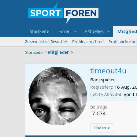
Startseite
Foren
Aktuelles
Mitglie
Zurzeit aktive Besucher
Profilnachrichten
Profilnachrich
Startseite
Mitglieder
timeout4u
Bankspieler
Registriert
16 Aug. 2
Letzte Aktivität
vor 1
Beiträge
7.074
Finden