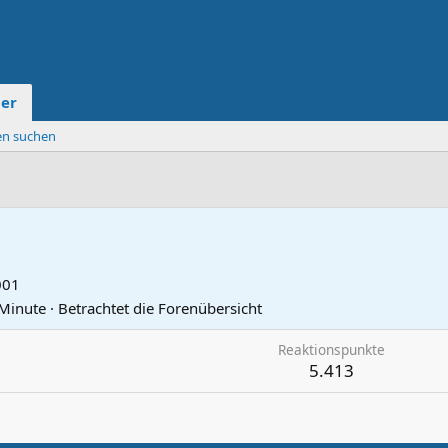
der
ten suchen
001
 Minute
·
Betrachtet die Forenübersicht
Reaktionspunkte
5.413