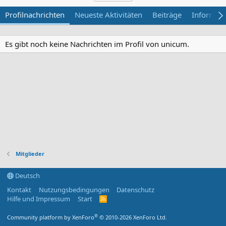
Profilnachrichten
Neueste Aktivitäten
Beiträge
Informat
Es gibt noch keine Nachrichten im Profil von unicum.
Mitglieder
Deutsch
Kontakt
Nutzungsbedingungen
Datenschutz
Hilfe und Impressum
Start
R
S
S
®
Community platform by XenForo
© 2010-2026 XenForo Ltd.