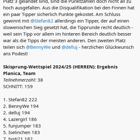
Platz 3 gelandet sind, sind die Punktzahlen doch nicht all zu
hoch ausgefallen. Aus die Disqualifikation bei den Finnen hat
ein paar Tipper sicherlich Punkte gekostet. Am Schluss
gewinnt mit
@Stefan82
allerdings ein Tipper, der auf einen
slowenischen Sieg gesetzt hat, die Tipprunde recht deutlich -
weil sein Tipp vor allem im hinteren Bereich deutlich besser
war als die Tipps der meisten anderen. Den zweiten Platz
teilen sich
@BennyWe
und
@delluj
- herzlichen Glückwunsch
ans Podest!
Skisprung-Wettspiel 2024/25 (HERREN): Ergebnis
Planica, Team
Teilnehmerzahl
: 38
SCHNITT: 159
1. Stefan82 222
2. BennyWe 194
2. delluj 194
4. Lazergirl 186
5. funjumper 183
5. Iselinchen 183
7. bisti21 182