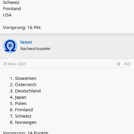
Schweiz
Finnland
USA
Vorsprung: 16 Pkt.
lenni
Nachwuchsspieler
28 März 2025
#22
Slowenien
Österreich
Deutschland
Japan
Polen
Finnland
Schweiz
Norwegen
Vorsprung: 24 Punkte