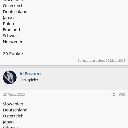
Österreich
Deutschland
Japan
Polen
Finnland
Schweiz
Norwegen
20 Punkte
Zuletzt bearbeitet:
29 März 2025
ALPtraum
Bankspieler
28 März 2025
#30
Slowenien
Deutschland
Österreich
Japan
Schweiz