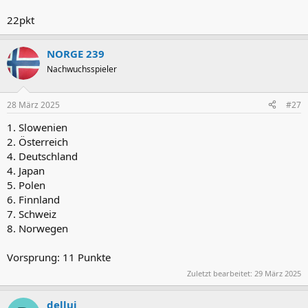
22pkt
NORGE 239
Nachwuchsspieler
28 März 2025
#27
1. Slowenien
2. Österreich
4. Deutschland
4. Japan
5. Polen
6. Finnland
7. Schweiz
8. Norwegen
Vorsprung: 11 Punkte
Zuletzt bearbeitet:
29 März 2025
delluj