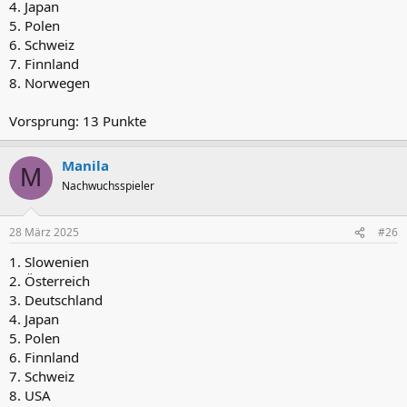
4. Japan
5. Polen
6. Schweiz
7. Finnland
8. Norwegen
Vorsprung: 13 Punkte
Manila
M
Nachwuchsspieler
28 März 2025
#26
1. Slowenien
2. Österreich
3. Deutschland
4. Japan
5. Polen
6. Finnland
7. Schweiz
8. USA