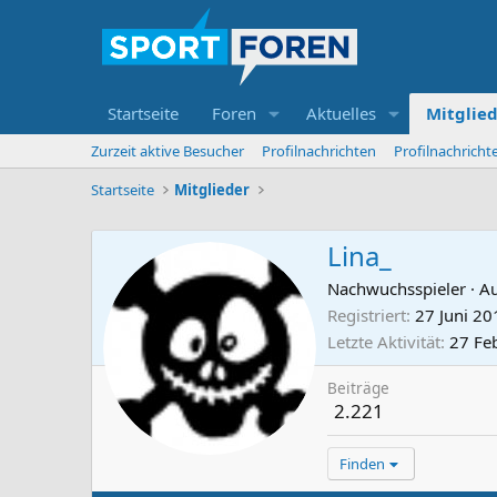
Startseite
Foren
Aktuelles
Mitglie
Zurzeit aktive Besucher
Profilnachrichten
Profilnachrich
Startseite
Mitglieder
Lina_
Nachwuchsspieler
·
A
Registriert
27 Juni 20
Letzte Aktivität
27 Fe
Beiträge
2.221
Finden