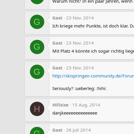
Warum nicht? In ein paar Jahren, wenn e
Gast
23 Nov. 2014
G
Ich kriege mehr Punkte, ist doch klar. 
Gast
23 Nov. 2014
G
Mit Platz 4 könnte ich sogar richtig li
Gast
23 Nov. 2014
G
http://skispringen-community.de/Fo
Seriously? :ueberleg: :hihi:
Hillsize
15 Aug. 2014
H
danjkeeeeeeeeeeeeee
Gast
26 Juli 2014
G