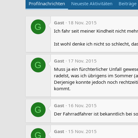
Profilnachrichten
Neueste Aktivitäten
Beiträge
Gast
18 Nov. 2015
G
Ich fahr seit meiner Kindheit nicht meh
Ist wohl denke ich nicht so schlecht, d
Gast
17 Nov. 2015
G
Muss ja ein fürchterlicher Unfall gewes
radelst, was ich übrigens im Sommer (a
Derjenige konnte jedoch noch rechtzeit
kommt.
Gast
16 Nov. 2015
G
Der Fahrradfahrer ist bekanntlich bei s
Gast
15 Nov. 2015
G