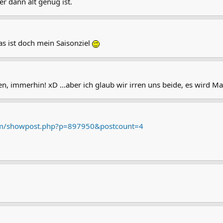
r dann alt genug ist.
Das ist doch mein Saisonziel
egen, immerhin! xD ...aber ich glaub wir irren uns beide, es wird
rum/showpost.php?p=897950&postcount=4