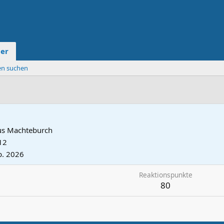
der
ten suchen
us
Machteburch
12
b. 2026
Reaktionspunkte
80