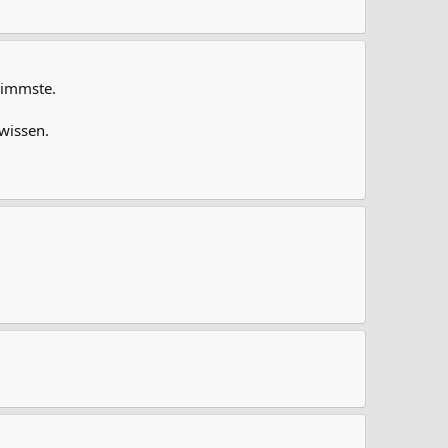
limmste.
 wissen.