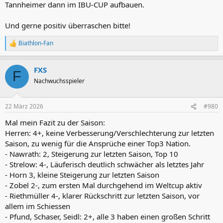
Tannheimer dann im IBU-CUP aufbauen.
Und gerne positiv überraschen bitte!
Biathlon-Fan
R
e
a
FXS
k
F
t
Nachwuchsspieler
i
o
n
22 März 2026
#980
e
n
Mal mein Fazit zu der Saison:
:
Herren: 4+, keine Verbesserung/Verschlechterung zur letzten
Saison, zu wenig für die Ansprüche einer Top3 Nation.
- Nawrath: 2, Steigerung zur letzten Saison, Top 10
- Strelow: 4-, Läuferisch deutlich schwächer als letztes Jahr
- Horn 3, kleine Steigerung zur letzten Saison
- Zobel 2-, zum ersten Mal durchgehend im Weltcup aktiv
- Riethmüller 4-, klarer Rückschritt zur letzten Saison, vor
allem im Schiessen
- Pfund, Schaser, Seidl: 2+, alle 3 haben einen großen Schritt