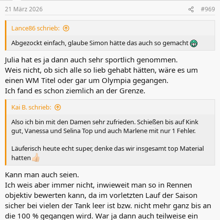
n
21 März 2026
#969
e
n
Lance86 schrieb:
:
Abgezockt einfach, glaube Simon hätte das auch so gemacht
Julia hat es ja dann auch sehr sportlich genommen.
Weis nicht, ob sich alle so lieb gehabt hätten, wäre es um
einen WM Titel oder gar um Olympia gegangen.
Ich fand es schon ziemlich an der Grenze.
Kai B. schrieb:
Also ich bin mit den Damen sehr zufrieden. Schießen bis auf Kink
gut, Vanessa und Selina Top und auch Marlene mit nur 1 Fehler.
Läuferisch heute echt super, denke das wir insgesamt top Material
hatten
Kann man auch seien.
Ich weis aber immer nicht, inwieweit man so in Rennen
objektiv bewerten kann, da im vorletzten Lauf der Saison
sicher bei vielen der Tank leer ist bzw. nicht mehr ganz bis an
die 100 % gegangen wird. War ja dann auch teilweise ein