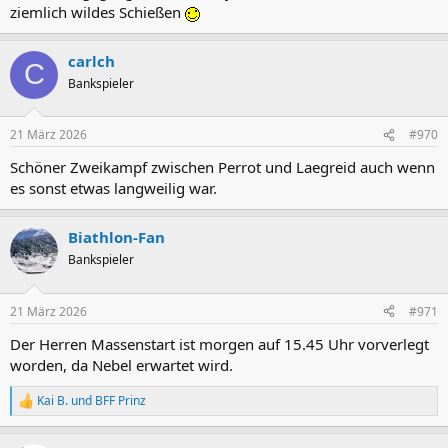
ziemlich wildes Schießen
carlch
C
Bankspieler
21 März 2026
#970
Schöner Zweikampf zwischen Perrot und Laegreid auch wenn
es sonst etwas langweilig war.
Biathlon-Fan
Bankspieler
21 März 2026
#971
Der Herren Massenstart ist morgen auf 15.45 Uhr vorverlegt
worden, da Nebel erwartet wird.
Kai B.
und
BFF Prinz
R
e
a