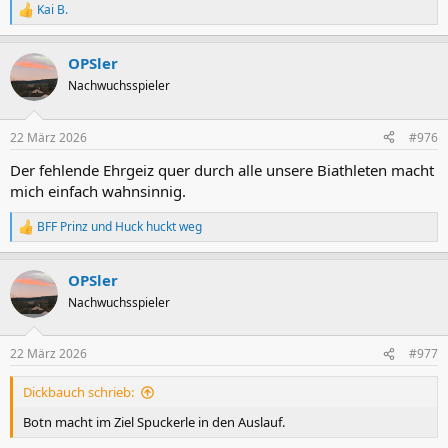
Kai B.
R
e
a
OPSler
k
t
Nachwuchsspieler
i
o
n
22 März 2026
#976
e
n
Der fehlende Ehrgeiz quer durch alle unsere Biathleten macht
:
mich einfach wahnsinnig.
BFF Prinz
und
Huck huckt weg
R
e
a
OPSler
k
t
Nachwuchsspieler
i
o
n
22 März 2026
#977
e
n
Dickbauch schrieb:
:
Botn macht im Ziel Spuckerle in den Auslauf.