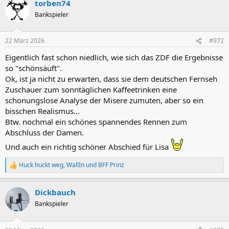
torben74
k
t
Bankspieler
i
o
n
22 März 2026
#972
e
n
Eigentlich fast schon niedlich, wie sich das ZDF die Ergebnisse
:
so "schönsäuft".
Ok, ist ja nicht zu erwarten, dass sie dem deutschen Fernseh
Zuschauer zum sonntäglichen Kaffeetrinken eine
schonungslose Analyse der Misere zumuten, aber so ein
bisschen Realismus...
Btw. nochmal ein schönes spannendes Rennen zum
Abschluss der Damen.
Und auch ein richtig schöner Abschied für Lisa
Huck huckt weg
,
WallIn
und
BFF Prinz
R
e
a
Dickbauch
k
t
Bankspieler
i
o
n