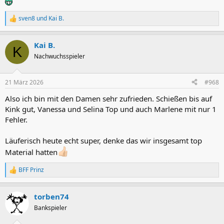
sven8
und
Kai B.
R
e
a
Kai B.
k
K
t
Nachwuchsspieler
i
o
n
21 März 2026
#968
e
n
Also ich bin mit den Damen sehr zufrieden. Schießen bis auf
:
Kink gut, Vanessa und Selina Top und auch Marlene mit nur 1
Fehler.
Läuferisch heute echt super, denke das wir insgesamt top
Material hatten
BFF Prinz
R
e
a
torben74
k
t
Bankspieler
i
o