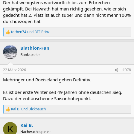
Der hat wenigstens wortwörtlich bis zum Erbrechen
gekämpft. Bei Nawrath hat man richtig gesehen, wie er sich
gedacht hat 2. Platz ist auch super und dann nicht mehr 100%
durchgezogen hat.
torben74
und
BFF Prinz
R
e
a
Biathlon-Fan
k
t
Bankspieler
i
o
n
22 März 2026
#978
e
n
Mehringer und Roeiseland gehen Definitiv.
:
Es ist der erste Winter seit 49 Jahren ohne deutschen Sieg.
Dazu der enttäuschende Saisonhöhepunkt.
Kai B.
und
Dickbauch
R
e
a
Kai B.
k
K
t
Nachwuchsspieler