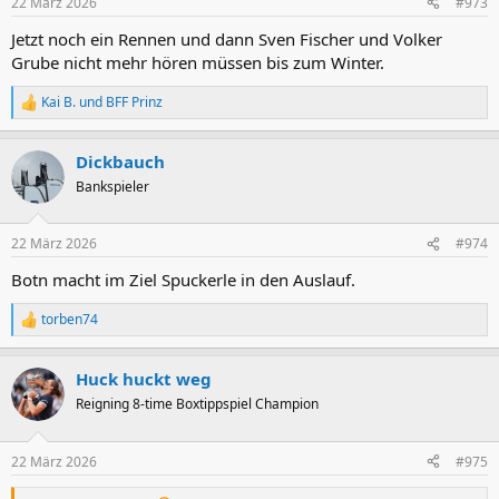
22 März 2026
#973
e
n
Jetzt noch ein Rennen und dann Sven Fischer und Volker
:
Grube nicht mehr hören müssen bis zum Winter.
Kai B.
und
BFF Prinz
R
e
a
Dickbauch
k
t
Bankspieler
i
o
n
22 März 2026
#974
e
n
Botn macht im Ziel Spuckerle in den Auslauf.
:
torben74
R
e
a
Huck huckt weg
k
t
Reigning 8-time Boxtippspiel Champion
i
o
n
22 März 2026
#975
e
n