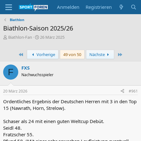
Anmelden
Registrieren
Biathlon
Biathlon-Saison 2025/26
E
E
Biathlon-Fan
26 März 2025
r
r
s
s
t
t
Erste
Letzte
Vorherige
49 von 50
Nächste
e
e
l
l
FXS
F
l
l
Nachwuchsspieler
e
t
r
a
m
20 März 2026
#961
Ordentliches Ergebnis der Deutschen Herren mit 3 in den Top
15 (Nawrath, Horn, Strelow).
Schaser als 24 mit einen guten Weltcup Debüt.
Seidl 48.
Fratzscher 55.
Pfund 58. (Mit einer sehr scwachen Laufleistung eventuell