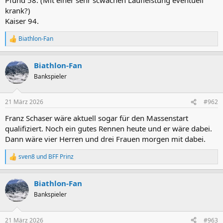
krank?)
Kaiser 94.
Biathlon-Fan
R
e
a
Biathlon-Fan
k
t
Bankspieler
i
o
n
21 März 2026
#962
e
n
Franz Schaser wäre aktuell sogar für den Massenstart
:
qualifiziert. Noch ein gutes Rennen heute und er wäre dabei.
Dann wäre vier Herren und drei Frauen morgen mit dabei.
sven8
und
BFF Prinz
R
e
a
Biathlon-Fan
k
t
Bankspieler
i
o
n
21 März 2026
#963