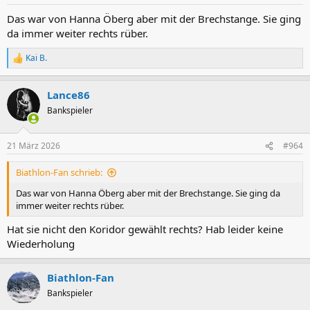
e
n
Das war von Hanna Öberg aber mit der Brechstange. Sie ging
:
da immer weiter rechts rüber.
Kai B.
R
e
a
Lance86
k
t
Bankspieler
i
o
n
21 März 2026
#964
e
n
Biathlon-Fan schrieb:
:
Das war von Hanna Öberg aber mit der Brechstange. Sie ging da
immer weiter rechts rüber.
Hat sie nicht den Koridor gewählt rechts? Hab leider keine
Wiederholung
Biathlon-Fan
Bankspieler