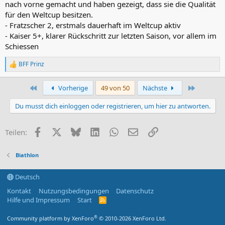
nach vorne gemacht und haben gezeigt, dass sie die Qualität
für den Weltcup besitzen.
- Fratzscher 2, erstmals dauerhaft im Weltcup aktiv
- Kaiser 5+, klarer Rückschritt zur letzten Saison, vor allem im
Schiessen
BFF Prinz
R
e
a
Erste
Letzte
Vorherige
49 von 50
Nächste
k
t
Du musst dich einloggen oder registrieren, um hier zu antworten.
i
o
n
Facebook
X (Twitter)
Bluesky
LinkedIn
WhatsApp
E-Mail
Link
Teilen:
e
n
:
Biathlon
Deutsch
Kontakt
Nutzungsbedingungen
Datenschutz
Hilfe und Impressum
Start
R
S
S
®
Community platform by XenForo
© 2010-2026 XenForo Ltd.