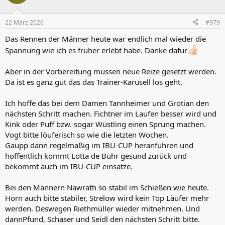
i
o
n
22 März 2026
#979
e
n
Das Rennen der Männer heute war endlich mal wieder die
:
Spannung wie ich es früher erlebt habe. Danke dafür
Aber in der Vorbereitung müssen neue Reize gesetzt werden.
Da ist es ganz gut das das Trainer-Karusell los geht.
Ich hoffe das bei dem Damen Tannheimer und Grotian den
nächsten Schritt machen. Fichtner im Laufen besser wird und
Kink oder Puff bzw. sogar Wüstling einen Sprung machen.
Vogt bitte löuferisch so wie die letzten Wochen.
Gaupp dann regelmäßig im IBU-CUP heranführen und
hoffentlich kommt Lotta de Buhr gesund zurück und
bekommt auch im IBU-CUP einsätze.
Bei den Männern Nawrath so stabil im Schießen wie heute.
Horn auch bitte stabiler, Strelow wird kein Top Läufer mehr
werden. Deswegen Riethmüller wieder mitnehmen. Und
dannPfund, Schaser und Seidl den nächsten Schritt bitte.