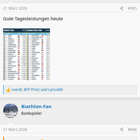
21 März 2026
#965
Gute Tagesleistungen heute
sven8
,
BFF Prinz
und
Lance86
R
e
a
Biathlon-Fan
k
t
Bankspieler
i
o
n
21 März 2026
#966
e
n