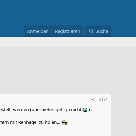
Anmelden
Registrieren
Suche
#181
estellt werden (überbieten geht ja nicht
)
.
utern mit Rehhagel zu holen...