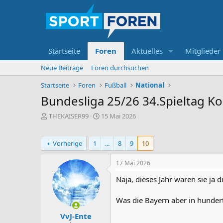
Startseite
Foren
Aktuelles
Mitglieder
Neue Beiträge
Foren durchsuchen
Startseite
Foren
Fußball
National
Bundesliga 25/26 34.Spieltag K
E
E
THEKAISER99
15 Mai 2026
r
r
s
s
t
t
Vorherige
1
...
8
9
10
e
e
l
l
17 Mai 2026
l
l
e
t
Naja, dieses Jahr waren sie ja 
r
a
m
Was die Bayern aber in hundert
VvJ-Ente