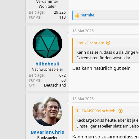
Verdammter
Wohltäter
Beiträge
29.326
hermite
R
Punkte
113
e
a
18 Mai 2026
k
t
i
Sm0kE schrieb:
o
n
Kann das sein, dass du da Dinge v
e
Extremisten finden wirst, klar.
n
bilbobeuli
:
Das kann natürlich gut sein
Nachwuchsspieler
Beiträge
672
Punkte
63
Ort
Deutschland
18 Mai 2026
THEKAISER99 schrieb:
Kack Ergebniss heute, aber ist ja 
Einstelliger Tabellenplatz am Sa
BavarianChris
Kann man so zusammenfassen. Fü
Bankspieler