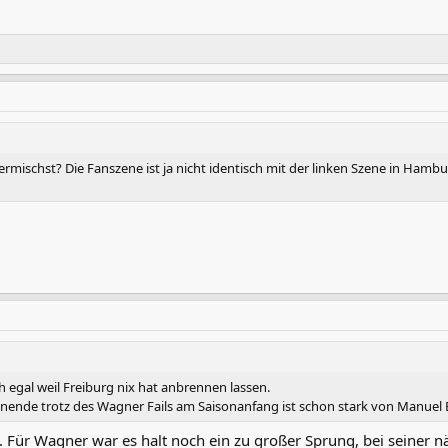
ermischst? Die Fanszene ist ja nicht identisch mit der linken Szene in Ham
eh egal weil Freiburg nix hat anbrennen lassen.
isonende trotz des Wagner Fails am Saisonanfang ist schon stark von Manue
r Wagner war es halt noch ein zu großer Sprung, bei seiner näch