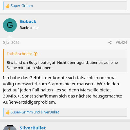
Super-Grimm
R
e
a
Guback
k
G
t
Bankspieler
i
o
n
5 Juli 2025
#9.424
e
n
Fathi8 schrieb:
:
Btw fand ich Boey heute gut. Nicht überragend, aber bis auf eine
Szene mit guten Aktionen.
Ich habe das Gefühl, der könnte sich tatsächlich nochmal
völlig unerwartet zum Stammspieler mausern. Würde den
jetzt auf jeden Fall halten - es sei denn Marseille bietet
30Mio.+. Sonst schafft man sich das nächste hausgemachte
Außenverteidigerproblem.
Super-Grimm
und
$ilverBullet
R
e
a
$ilverBullet
k