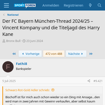
Anmelden
Registrieren
National
Der FC Bayern München-Thread 2024/25 –
Vincent Kompany und die Titeljagd des Harry
Kane
E
E
Bronx Bull
23 Juni 2024
r
r
s
s
t
t
Erste
Letzte
Vorherige
472 von 488
Nächste
e
e
l
l
Fathi8
F
l
l
Bankspieler
e
t
r
a
m
5 Juli 2025
#9.421
Schwarz-Rot-Gold Adler schrieb:
Bischoff ist für mich auch schon wieder so ein Ding mit Ansage…den
wird man in zwei Jahren mit Gewinn verkaufen, aber selbst kaum