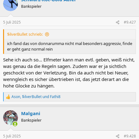
t
Bankspieler
i
o
n
5 Juli 2025
#9.427
e
n
$ilverBullet schrieb:
:
ich fand das von donnarumma nicht mal besonders aggressiv, finde
er geht ganz normal rein
Sehe ich auch so... Elfmeter kann man evtl. geben, weiß nicht,
was genau da die Regeln sagen. Zudem war er ja sichtlich
geschockt von der Verletzung. Bin da auch nicht bei Neuer,
wenngleich es sicher übertrieben ist, das jetzt derart an die
hohe Glocke zu hängen.
Ason
,
$ilverBullet
und
Fathi8
R
e
a
Malgani
k
t
Bankspieler
i
o
n
5 Juli 2025
#9.428
e