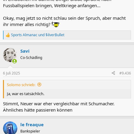
Fussballspielen bringen, Weltkriege anfangen…
Okay, mag jetzt so nicht schlau sein der Spruch, aber macht
ihr immer alles richtig?
Sports Almanac
und
$ilverBullet
R
e
a
Savi
k
t
Co-Schädling
i
o
n
6 Juli 2025
#9.436
e
n
Solomo schrieb:
:
Ja, war es tatsächlich.
Stimmt, Neuer war eher vergleichbar mit Schumacher.
Ähnliches hätte passieren können
le freaque
Bankspieler