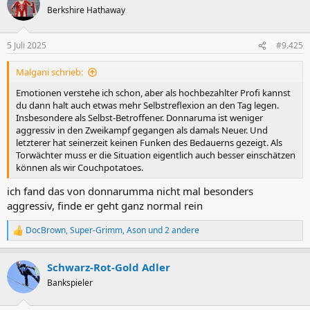
t
Berkshire Hathaway
i
o
n
5 Juli 2025
#9.425
e
n
Malgani schrieb:
:
Emotionen verstehe ich schon, aber als hochbezahlter Profi kannst
du dann halt auch etwas mehr Selbstreflexion an den Tag legen.
Insbesondere als Selbst-Betroffener. Donnaruma ist weniger
aggressiv in den Zweikampf gegangen als damals Neuer. Und
letzterer hat seinerzeit keinen Funken des Bedauerns gezeigt. Als
Torwächter muss er die Situation eigentlich auch besser einschätzen
können als wir Couchpotatoes.
ich fand das von donnarumma nicht mal besonders
aggressiv, finde er geht ganz normal rein
DocBrown
,
Super-Grimm
,
Ason
und 2 andere
R
e
a
Schwarz-Rot-Gold Adler
k
t
Bankspieler
i
o