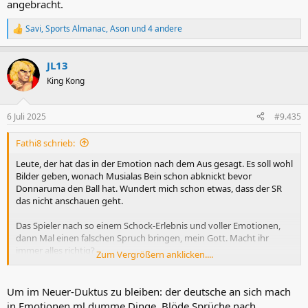
angebracht.
Savi
,
Sports Almanac
,
Ason
und 4 andere
R
e
a
JL13
k
t
King Kong
i
o
n
6 Juli 2025
#9.435
e
n
Fathi8 schrieb:
:
Leute, der hat das in der Emotion nach dem Aus gesagt. Es soll wohl
Bilder geben, wonach Musialas Bein schon abknickt bevor
Donnaruma den Ball hat. Wundert mich schon etwas, dass der SR
das nicht anschauen geht.
Das Spieler nach so einem Schock-Erlebnis und voller Emotionen,
dann Mal einen falschen Spruch bringen, mein Gott. Macht ihr
immer alles richtig?
Zum Vergrößern anklicken....
Und nein, Neuers Einsatz damals war auch nicht OK. Aber der
Gegner war nicht verletzt. Ich denke er hat die Szene gar nicht mehr
im Kopf. Denke das hat niemand, der nicht häufiger in einem Sport-
Um im Neuer-Duktus zu bleiben: der deutsche an sich mach
Forum auf diese Aktion angesprochen wird.
in Emotionen ml dumme Dinge. Blöde Sprüche nach