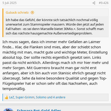
n
5 Juli 2025
#9.426
e
n
Guback schrieb:
:
Ich habe das Gefühl, der könnte sich tatsächlich nochmal völlig
unerwartet zum Stammspieler mausern. Würde den jetzt auf jeden
Fall halten - es sei denn Marseille bietet 30Mio.+. Sonst schafft man
sich das nächste hausgemachte Außenverteidigerproblem.
Ich muss sagen, dass ich immer mehr Gefallen an Laimer
finde... Klar, die Flanken sind mies, aber der schiebt schon
mächtig mit man, macht gute und wichtige Meter, Einstellung
absolut top. Der sollte rechts eigentlich gesetzt sein. Links
passt da nicht wirklich. Allerdings mach ich mir hier mehr und
mehr Sorgen. Mit Guerreiro braucht man gar nicht erst
anfangen, aber ich bin auch von Stanisic ehrlich gesagt nicht
überzeugt. Sehe da keine besondere Qualität und gegen Top-
Flügelspieler hat er schon sehr oft das Nachsehen, auch
tempomäßig.
LeZ
,
Super-Grimm
,
Solomo
und 4 andere
R
e
a
Schwarz-Rot-Gold Adler
k