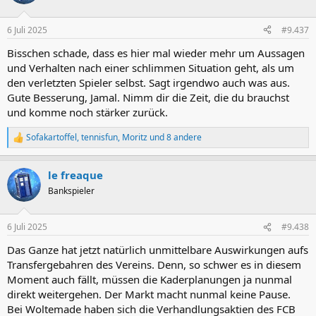
6 Juli 2025
#9.437
Bisschen schade, dass es hier mal wieder mehr um Aussagen
und Verhalten nach einer schlimmen Situation geht, als um
den verletzten Spieler selbst. Sagt irgendwo auch was aus.
Gute Besserung, Jamal. Nimm dir die Zeit, die du brauchst
und komme noch stärker zurück.
Sofakartoffel
,
tennisfun
,
Moritz
und 8 andere
R
e
a
le freaque
k
t
Bankspieler
i
o
n
6 Juli 2025
#9.438
e
n
Das Ganze hat jetzt natürlich unmittelbare Auswirkungen aufs
:
Transfergebahren des Vereins. Denn, so schwer es in diesem
Moment auch fällt, müssen die Kaderplanungen ja nunmal
direkt weitergehen. Der Markt macht nunmal keine Pause.
Bei Woltemade haben sich die Verhandlungsaktien des FCB