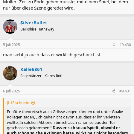
Müller -Zeit zu Ende gehen musste, mit einem Spiel, bei dem
nur über diese Szene geredet wird.
$ilverBullet
Berkshire Hathaway
5 Juli 2025
#9.430
man sieht ja auch dass er wirklcih geschockt ist
Kalle6861
Regentänzer - Klares Rot!
6 Juli 2025
#9.431
JL13 schrieb:
Er hätte theoretisch auch Grösse zeigen können und unter Goalie-
Kollegen sagen, „ich gehe nicht davon aus, dass er ihn verletzen
wollte. In solchen Aktionen bin ich auch schon so aus den Tor
geschossen gekommen.“
Dass er sich so aufspielt, obwohl er
auch schon solche Aktionen hatte, wirkt halt nicht besonders