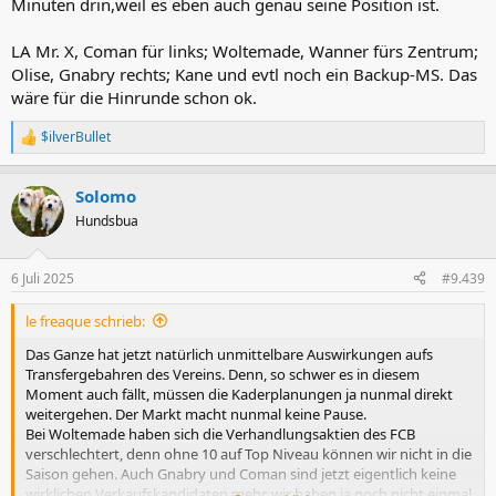
Minuten drin,weil es eben auch genau seine Position ist.
LA Mr. X, Coman für links; Woltemade, Wanner fürs Zentrum;
Olise, Gnabry rechts; Kane und evtl noch ein Backup-MS. Das
wäre für die Hinrunde schon ok.
$ilverBullet
R
e
a
Solomo
k
t
Hundsbua
i
o
n
6 Juli 2025
#9.439
e
n
le freaque schrieb:
:
Das Ganze hat jetzt natürlich unmittelbare Auswirkungen aufs
Transfergebahren des Vereins. Denn, so schwer es in diesem
Moment auch fällt, müssen die Kaderplanungen ja nunmal direkt
weitergehen. Der Markt macht nunmal keine Pause.
Bei Woltemade haben sich die Verhandlungsaktien des FCB
verschlechtert, denn ohne 10 auf Top Niveau können wir nicht in die
Saison gehen. Auch Gnabry und Coman sind jetzt eigentlich keine
wirklichen Verkaufskandidaten mehr, wir haben ja noch nicht einmal