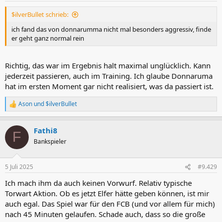
n
$ilverBullet schrieb:
:
ich fand das von donnarumma nicht mal besonders aggressiv, finde
er geht ganz normal rein
Richtig, das war im Ergebnis halt maximal unglücklich. Kann
jederzeit passieren, auch im Training. Ich glaube Donnaruma
hat im ersten Moment gar nicht realisiert, was da passiert ist.
Ason
und
$ilverBullet
R
e
a
Fathi8
k
F
t
Bankspieler
i
o
n
5 Juli 2025
#9.429
e
n
Ich mach ihm da auch keinen Vorwurf. Relativ typische
:
Torwart Aktion. Ob es jetzt Elfer hätte geben können, ist mir
auch egal. Das Spiel war für den FCB (und vor allem für mich)
nach 45 Minuten gelaufen. Schade auch, dass so die große