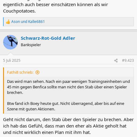
eigentlich auch besser einschätzen können als wir
Couchpotatoes.
Ason
und
Kalle6861
R
e
a
Schwarz-Rot-Gold Adler
k
t
Bankspieler
i
o
n
5 Juli 2025
#9.423
e
n
Fathi8 schrieb:
:
Das wird man sehen. Nach ein paar wenigen Trainingseinheiten und
45 min gegen Benfica sollte man nicht den Stab über einen Spieler
brechen.
Btw fand ich Boey heute gut. Nicht überragend, aber bis auf eine
Szene mit guten Aktionen.
Geht nicht darum, den Stab über den Spieler zu brechen. Aber
ich hab das Gefühl, dass man den eher als Aktie geholt hat
und nicht wirklich einen Plan mit ihm hat.