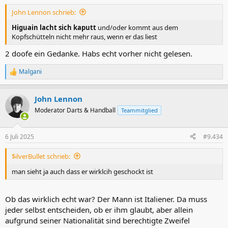
n
John Lennon schrieb:
:
Higuain lacht sich kaputt
und/oder kommt aus dem
Kopfschütteln nicht mehr raus, wenn er das liest
2 doofe ein Gedanke. Habs echt vorher nicht gelesen.
Malgani
R
e
a
John Lennon
k
t
Moderator Darts & Handball
Teammitglied
i
o
n
6 Juli 2025
#9.434
e
n
$ilverBullet schrieb:
:
man sieht ja auch dass er wirklcih geschockt ist
Ob das wirklich echt war? Der Mann ist Italiener. Da muss
jeder selbst entscheiden, ob er ihm glaubt, aber allein
aufgrund seiner Nationalität sind berechtigte Zweifel