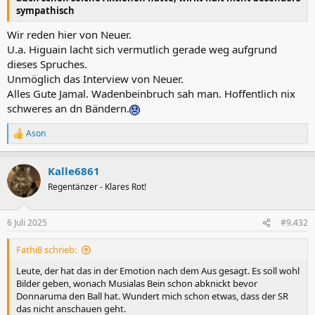
sympathisch
Wir reden hier von Neuer.
U.a. Higuain lacht sich vermutlich gerade weg aufgrund
dieses Spruches.
Unmöglich das Interview von Neuer.
Alles Gute Jamal. Wadenbeinbruch sah man. Hoffentlich nix
schweres an dn Bändern.
Ason
R
e
a
Kalle6861
k
t
Regentänzer - Klares Rot!
i
o
n
6 Juli 2025
#9.432
e
n
Fathi8 schrieb:
:
Leute, der hat das in der Emotion nach dem Aus gesagt. Es soll wohl
Bilder geben, wonach Musialas Bein schon abknickt bevor
Donnaruma den Ball hat. Wundert mich schon etwas, dass der SR
das nicht anschauen geht.