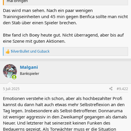
mal bringen
Das wird man sehen. Nach ein paar wenigen
Trainingseinheiten und 45 min gegen Benfica sollte man nicht
den Stab über einen Spieler brechen.
Btw fand ich Boey heute gut. Nicht überragend, aber bis auf
eine Szene mit guten Aktionen.
$ilverBullet
und
Guback
R
e
a
Malgani
k
t
Bankspieler
i
o
n
5 Juli 2025
#9.422
e
n
Emotionen verstehe ich schon, aber als hochbezahlter Profi
:
kannst du dann halt auch etwas mehr Selbstreflexion an den
Tag legen. Insbesondere als Selbst-Betroffener. Donnaruma
ist weniger aggressiv in den Zweikampf gegangen als damals
Neuer. Und letzterer hat seinerzeit keinen Funken des
Bedauerns gezeigt. Als Torwächter muss er die Situation