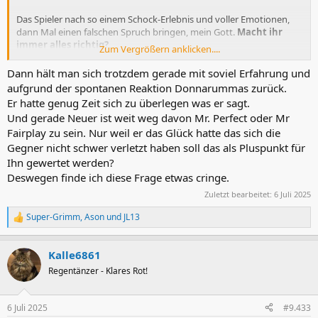
Das Spieler nach so einem Schock-Erlebnis und voller Emotionen,
dann Mal einen falschen Spruch bringen, mein Gott.
Macht ihr
immer alles richtig?
Zum Vergrößern anklicken....
Und nein, Neuers Einsatz damals war auch nicht OK. Aber der
Gegner war nicht verletzt. Ich denke er hat die Szene gar nicht mehr
Dann hält man sich trotzdem gerade mit soviel Erfahrung und
im Kopf. Denke das hat niemand, der nicht häufiger in einem Sport-
aufgrund der spontanen Reaktion Donnarummas zurück.
Forum auf diese Aktion angesprochen wird.
Er hatte genug Zeit sich zu überlegen was er sagt.
Und gerade Neuer ist weit weg davon Mr. Perfect oder Mr
Fairplay zu sein. Nur weil er das Glück hatte das sich die
Gegner nicht schwer verletzt haben soll das als Pluspunkt für
Ihn gewertet werden?
Deswegen finde ich diese Frage etwas cringe.
Zuletzt bearbeitet:
6 Juli 2025
Super-Grimm
,
Ason
und
JL13
R
e
a
Kalle6861
k
t
Regentänzer - Klares Rot!
i
o
n
6 Juli 2025
#9.433
e