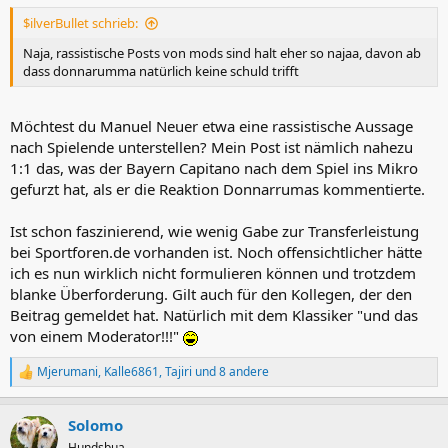
$ilverBullet schrieb:
Naja, rassistische Posts von mods sind halt eher so najaa, davon ab
dass donnarumma natürlich keine schuld trifft
Möchtest du Manuel Neuer etwa eine rassistische Aussage
nach Spielende unterstellen? Mein Post ist nämlich nahezu
1:1 das, was der Bayern Capitano nach dem Spiel ins Mikro
gefurzt hat, als er die Reaktion Donnarrumas kommentierte.
Ist schon faszinierend, wie wenig Gabe zur Transferleistung
bei Sportforen.de vorhanden ist. Noch offensichtlicher hätte
ich es nun wirklich nicht formulieren können und trotzdem
blanke Überforderung. Gilt auch für den Kollegen, der den
Beitrag gemeldet hat. Natürlich mit dem Klassiker "und das
von einem Moderator!!!"
Mjerumani
,
Kalle6861
,
Tajiri
und 8 andere
R
e
a
Solomo
k
t
Hundsbua