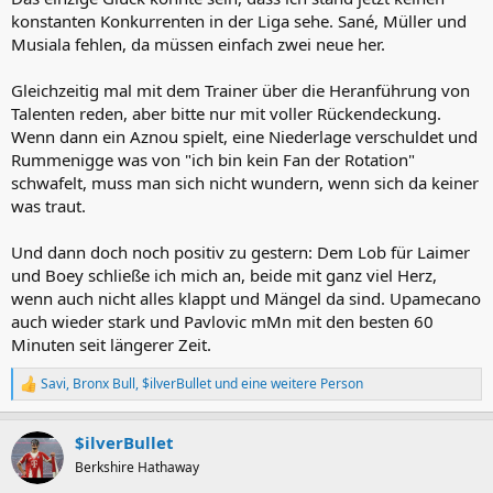
konstanten Konkurrenten in der Liga sehe. Sané, Müller und
Musiala fehlen, da müssen einfach zwei neue her.
Gleichzeitig mal mit dem Trainer über die Heranführung von
Talenten reden, aber bitte nur mit voller Rückendeckung.
Wenn dann ein Aznou spielt, eine Niederlage verschuldet und
Rummenigge was von "ich bin kein Fan der Rotation"
schwafelt, muss man sich nicht wundern, wenn sich da keiner
was traut.
Und dann doch noch positiv zu gestern: Dem Lob für Laimer
und Boey schließe ich mich an, beide mit ganz viel Herz,
wenn auch nicht alles klappt und Mängel da sind. Upamecano
auch wieder stark und Pavlovic mMn mit den besten 60
Minuten seit längerer Zeit.
Savi
,
Bronx Bull
,
$ilverBullet
und eine weitere Person
R
e
a
$ilverBullet
k
t
Berkshire Hathaway
i