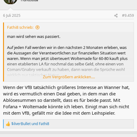
i
o
n
6 Juli 2025
#9.459
e
n
Fathi8 schrieb:
:
man wird sehen was passiert.
Auf jeden Fall werden wir in den nächsten 2 Monaten erleben, was
die Aussagen der Verantwortlichen zur finanziellen Situation wert
waren. Wenn man jetzt überteuert Woltemade für 60-80 kauft plus
einen etablierten LA für nochmal das selbe Geld, ohne einen von
Coman/Gnabry verkauft zu haben, dann waren die Sprüche wohl
wirklich nur taktischer Natur.
Zum Vergrößern anklicken....
Mein Plan wäre: junger LA (evtl. Fofana, wenn man ihn für 35-40
Wenn der VfB tatsächlich größeres Interesse an Wanner hat,
bekommt), evtl. eine Leihe eines erfahrenen 10ers, der sich mit den
wird es vermutlich einen Deal geben, in dem man die
jungen (u.a. Wanner) um die freigewordenen Minuten battlet.
Ablösesummen so darstellt, dass es für beide passt. Mit
Gnabry macht den Backup für Kane sie lange Olise fit ist.
Fofana + Woltemade könnte ich leben. Einigt man sich nicht
Das muss in Zusammenarbeit mit dem hochklassigen restlichen
mit dem VfB, gefällt mir die Idee mit dem Leihspieler.
Stamm reichen um die CL Hauptrunde zu überstehen und in der
BULI vorne dabei zu sein.
$ilverBullet
und
Fathi8
R
P.s. Natürlich würde ich Woltemade für 50-60 auch nehmen. Glaube
e
a
aber nicht an einen derartigen Rabatt vom VFB. Warum sollten die?