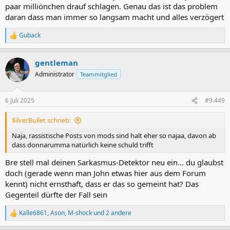
paar milliönchen drauf schlagen. Genau das ist das problem
daran dass man immer so langsam macht und alles verzögert
Guback
R
e
a
gentleman
k
t
Administrator
Teammitglied
i
o
n
6 Juli 2025
#9.449
e
n
$ilverBullet schrieb:
:
Naja, rassistische Posts von mods sind halt eher so najaa, davon ab
dass donnarumma natürlich keine schuld trifft
Bre stell mal deinen Sarkasmus-Detektor neu ein... du glaubst
doch (gerade wenn man John etwas hier aus dem Forum
kennt) nicht ernsthaft, dass er das so gemeint hat? Das
Gegenteil dürfte der Fall sein
Kalle6861
,
Ason
,
M-shock
und 2 andere
R
e