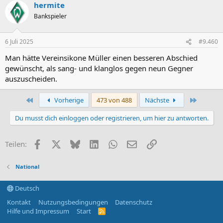
hermite
k
t
Bankspieler
i
o
n
6 Juli 2025
#9.460
e
n
Man hätte Vereinsikone Müller einen besseren Abschied
:
gewünscht, als sang- und klanglos gegen neun Gegner
auszuscheiden.
Erste
Letzte
Vorherige
473 von 488
Nächste
Du musst dich einloggen oder registrieren, um hier zu antworten.
Facebook
X (Twitter)
Bluesky
LinkedIn
WhatsApp
E-Mail
Link
Teilen:
National
Deutsch
Kontakt
Nutzungsbedingungen
Datenschutz
Hilfe und Impressum
Start
R
S