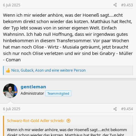
6 Juli 2025
#9.453
Wenn ich mir wieder anhöre, was der Hoeneß sagt….echt
bekomm direkt schon wieder das kotzen. Matthäus hat Recht,
der Typ lebt sowas von in seiner eigenen Welt. Einfach
Wahnsinn. Ich hab null Hoffnung, dass wir irgendwas gutes
hinbekommen in diesem Transfersommer. Vor paar Wochen
hat man noch Olise - Wirtz - Musiala geträumt, jetzt braucht
sich nur noch Olise verletzen und wir sind bei Gnabry - Müller
- Coman
Nico
,
Guback
,
Ason
und eine weitere Person
R
e
a
gentleman
k
t
Administrator
Teammitglied
i
o
n
6 Juli 2025
#9.454
e
n
Schwarz-Rot-Gold Adler schrieb:
:
Wenn ich mir wieder anhöre, was der Hoeneß sagt….echt bekomm
direkt schon wieder das kotzen. Matthäus hat Recht, der Typ lebt