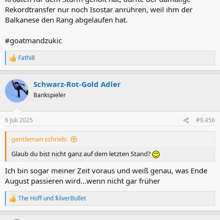
Rekordtransfer nur noch Isostar anrühren, weil ihm der
Balkanese den Rang abgelaufen hat.
#goatmandzukic
Fathi8
R
e
a
Schwarz-Rot-Gold Adler
k
t
Bankspieler
i
o
n
6 Juli 2025
#9.456
e
n
gentleman schrieb:
:
Glaub du bist nicht ganz auf dem letzten Stand?
Ich bin sogar meiner Zeit voraus und weiß genau, was Ende
August passieren wird…wenn nicht gar früher
The Hoff
und
$ilverBullet
R
e
a