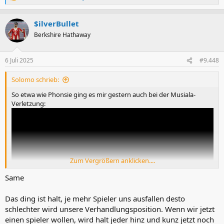
e
a
$ilverBullet
k
t
Berkshire Hathaway
i
o
n
6 Juli 2025
#9.448
e
n
Solomo schrieb:
:
So etwa wie Phonsie ging es mir gestern auch bei der Musiala-
Verletzung:
Zum Vergrößern anklicken....
Same
Das ding ist halt, je mehr Spieler uns ausfallen desto
schlechter wird unsere Verhandlungsposition. Wenn wir jetzt
einen spieler wollen, wird halt jeder hinz und kunz jetzt noch