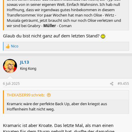
sowas von in seiner eigenen Welt. Einfach Wahnsinn. Ich hab null
Hoffnung, dass wir irgendwas gutes hinbekommen in diesem
Transfersommer. Vor paar Wochen hat man noch Olise - Wirtz -
Musiala geträumt, jetzt braucht sich nur noch Olise verletzen und
wir sind bei Gnabry -
Müller
- Coman
Glaub du bist nicht ganz auf dem letzten Stand?
Nico
R
e
a
JL13
k
t
King Kong
i
o
n
6 Juli 2025
#9.455
e
n
THEKAISER99 schrieb:
:
Kramaric wäre der perfekte Back Up, aber den kriegst aus
Hoffenheim halt nicht weg.
Kramaric ist aber Kroate. Das letzte Mal, als man einen
Kroaten für dem Sturm geholt hat, durfte der damalige