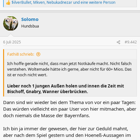
$ilverBullet
,
Mkven
,
Nebukadnezar
und eine weitere Person
R
e
a
Solomo
k
t
Hundsbua
i
o
n
6 Juli 2025
#9.442
e
n
Fathi8 schrieb:
:
Ich hoffe gerade nicht, dass man jetzt Notkäufe macht. Nicht falsch
verstehen. Woltemade hätte ich gerne, aber nicht für 60+ Mios. Das
ist er noch nicht wert.
Lieber noch 1 jungen Außen holen und innen die Zeit mit
Bischoff, Gnabry, Wanner überbrücken.
Dann sind wir wieder bei dem Thema von vor ein paar Tagen:
Das würden vielleicht ein paar User von hier mitmachen, aber
doch niemals die Masse der Bayernfans.
Ich bin ja immer der gewesen, der hier zur Geduld mahnt,
aber nach dem Spiel gestern und den Hoeneß-Aussagen im