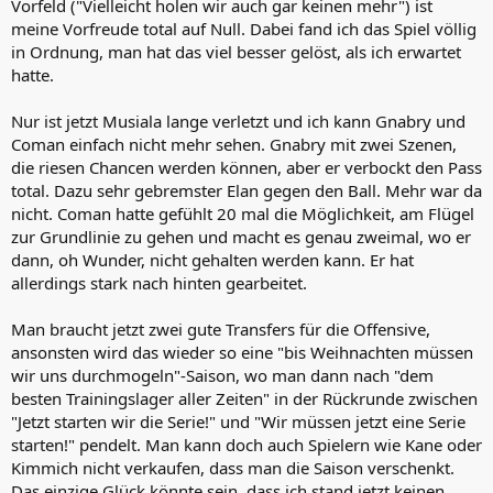
Vorfeld ("Vielleicht holen wir auch gar keinen mehr") ist
meine Vorfreude total auf Null. Dabei fand ich das Spiel völlig
in Ordnung, man hat das viel besser gelöst, als ich erwartet
hatte.
Nur ist jetzt Musiala lange verletzt und ich kann Gnabry und
Coman einfach nicht mehr sehen. Gnabry mit zwei Szenen,
die riesen Chancen werden können, aber er verbockt den Pass
total. Dazu sehr gebremster Elan gegen den Ball. Mehr war da
nicht. Coman hatte gefühlt 20 mal die Möglichkeit, am Flügel
zur Grundlinie zu gehen und macht es genau zweimal, wo er
dann, oh Wunder, nicht gehalten werden kann. Er hat
allerdings stark nach hinten gearbeitet.
Man braucht jetzt zwei gute Transfers für die Offensive,
ansonsten wird das wieder so eine "bis Weihnachten müssen
wir uns durchmogeln"-Saison, wo man dann nach "dem
besten Trainingslager aller Zeiten" in der Rückrunde zwischen
"Jetzt starten wir die Serie!" und "Wir müssen jetzt eine Serie
starten!" pendelt. Man kann doch auch Spielern wie Kane oder
Kimmich nicht verkaufen, dass man die Saison verschenkt.
Das einzige Glück könnte sein, dass ich stand jetzt keinen