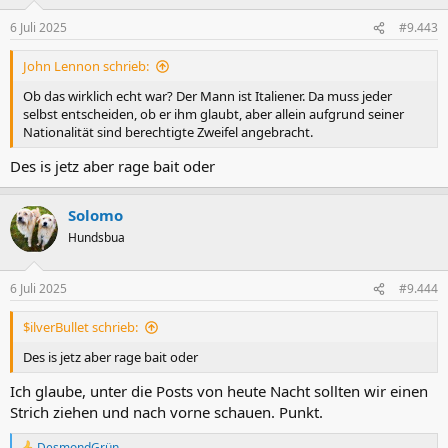
o
n
6 Juli 2025
#9.443
e
n
John Lennon schrieb:
:
Ob das wirklich echt war? Der Mann ist Italiener. Da muss jeder
selbst entscheiden, ob er ihm glaubt, aber allein aufgrund seiner
Nationalität sind berechtigte Zweifel angebracht.
Des is jetz aber rage bait oder
Solomo
Hundsbua
6 Juli 2025
#9.444
$ilverBullet schrieb:
Des is jetz aber rage bait oder
Ich glaube, unter die Posts von heute Nacht sollten wir einen
Strich ziehen und nach vorne schauen. Punkt.
DesmondGrün