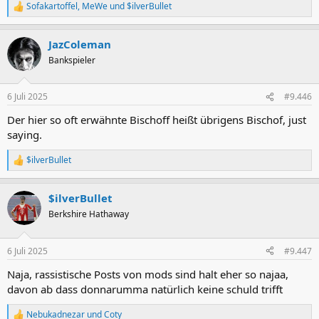
Sofakartoffel
,
MeWe
und
$ilverBullet
R
e
a
JazColeman
k
t
Bankspieler
i
o
n
6 Juli 2025
#9.446
e
n
Der hier so oft erwähnte Bischoff heißt übrigens Bischof, just
:
saying.
$ilverBullet
R
e
a
$ilverBullet
k
t
Berkshire Hathaway
i
o
n
6 Juli 2025
#9.447
e
n
Naja, rassistische Posts von mods sind halt eher so najaa,
:
davon ab dass donnarumma natürlich keine schuld trifft
Nebukadnezar
und
Coty
R