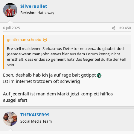
a
$ilverBullet
k
t
Berkshire Hathaway
i
o
n
6 Juli 2025
#9.450
e
n
gentleman schrieb:
:
Bre stell mal deinen Sarkasmus-Detektor neu ein... du glaubst doch
(gerade wenn man John etwas hier aus dem Forum kennt) nicht
ernsthaft, dass er das so gemeint hat? Das Gegenteil dürfte der Fall
sein
Eben, deshalb hab ich ja auf rage bait getippt
Ist im internet trotzdem oft schwierig
Auf jedenfall ist man dem Markt jetzt komplett hilflos
ausgeliefert
THEKAISER99
Social Media Team