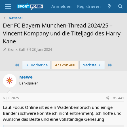
Anmelden
Registrieren
National
Der FC Bayern München-Thread 2024/25 –
Vincent Kompany und die Titeljagd des Harry
Kane
E
E
Bronx Bull
23 Juni 2024
r
r
s
s
t
t
Erste
Letzte
Vorherige
473 von 488
Nächste
e
e
l
l
MeWe
l
l
Bankspieler
e
t
r
a
m
6 Juli 2025
#9.441
Laut Focus Online ist es ein Wadenbeinbruch und einige
Bänder (Schwere konnte ich nicht entnehmen). Ich hoffe und
wünsche das Beste und eine vollständige Genesung