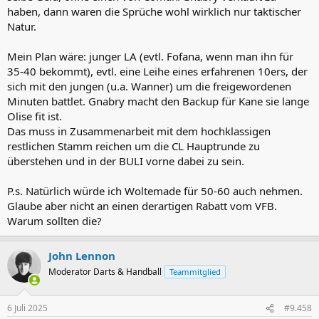
gearbeitet.
haben, dann waren die Sprüche wohl wirklich nur taktischer
Natur.
Man braucht jetzt zwei gute Transfers für die Offensive, ansonsten
wird das wieder so eine "bis Weihnachten müssen wir uns
Mein Plan wäre: junger LA (evtl. Fofana, wenn man ihn für
durchmogeln"-Saison, wo man dann nach "dem besten
35-40 bekommt), evtl. eine Leihe eines erfahrenen 10ers, der
Trainingslager aller Zeiten" in der Rückrunde zwischen "Jetzt starten
wir die Serie!" und "Wir müssen jetzt eine Serie starten!" pendelt.
sich mit den jungen (u.a. Wanner) um die freigewordenen
Man kann doch auch Spielern wie Kane oder Kimmich nicht
Minuten battlet. Gnabry macht den Backup für Kane sie lange
verkaufen, dass man die Saison verschenkt. Das einzige Glück
Olise fit ist.
könnte sein, dass ich stand jetzt keinen konstanten Konkurrenten
Das muss in Zusammenarbeit mit dem hochklassigen
in der Liga sehe. Sané, Müller und Musiala fehlen, da müssen
restlichen Stamm reichen um die CL Hauptrunde zu
einfach zwei neue her.
überstehen und in der BULI vorne dabei zu sein.
Gleichzeitig mal mit dem Trainer über die Heranführung von
Talenten reden, aber bitte nur mit voller Rückendeckung. Wenn
P.s. Natürlich würde ich Woltemade für 50-60 auch nehmen.
dann ein Aznou spielt, eine Niederlage verschuldet und
Glaube aber nicht an einen derartigen Rabatt vom VFB.
Rummenigge was von "ich bin kein Fan der Rotation" schwafelt,
Warum sollten die?
muss man sich nicht wundern, wenn sich da keiner was traut.
Und dann doch noch positiv zu gestern: Dem Lob für Laimer und
John Lennon
Boey schließe ich mich an, beide mit ganz viel Herz, wenn auch nicht
Moderator Darts & Handball
Teammitglied
alles klappt und Mängel da sind. Upamecano auch wieder stark und
Pavlovic mMn mit den besten 60 Minuten seit längerer Zeit.
6 Juli 2025
#9.458