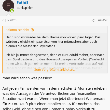
Fathi8
k
F
t
Bankspieler
i
o
n
6 Juli 2025
#9.457
e
n
Solomo schrieb:
:
Dann sind wir wieder bei dem Thema von vor ein paar Tagen: Das
würden vielleicht ein paar User von hier mitmachen, aber doch
niemals die Masse der Bayernfans.
Ich bin ja immer der gewesen, der hier zur Geduld mahnt, aber nach
dem Spiel gestern und den Hoeneß-Aussagen im Vorfeld ("Vielleicht
holen wir auch gar keinen mehr") ist meine Vorfreude total auf Null.
Dabei fand ich das Spiel völlig in Ordnung, man hat das viel besser
Zum Vergrößern anklicken....
gelöst, als ich erwartet hatte.
man wird sehen was passiert.
Nur ist jetzt Musiala lange verletzt und ich kann Gnabry und Coman
einfach nicht mehr sehen. Gnabry mit zwei Szenen, die riesen
Auf jeden Fall werden wir in den nächsten 2 Monaten erleben,
Chancen werden können, aber er verbockt den Pass total. Dazu
was die Aussagen der Verantwortlichen zur finanziellen
sehr gebremster Elan gegen den Ball. Mehr war da nicht. Coman
Situation wert waren. Wenn man jetzt überteuert Woltemade
hatte gefühlt 20 mal die Möglichkeit, am Flügel zur Grundlinie zu
für 60-80 kauft plus einen etablierten LA für nochmal das
gehen und macht es genau zweimal, wo er dann, oh Wunder, nicht
gehalten werden kann. Er hat allerdings stark nach hinten
selbe Geld, ohne einen von Coman/Gnabry verkauft zu