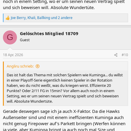
noch in einem Setting, wo er um seinen neuen Vertrag spielt
absolut undenkbar finde ich es nicht. In diesem Sinne: 4:3 Hawks.
und sich beweisen will. Absolute Wundertüte.
Joe Berry
,
Khali
,
Ballking
und 2 andere
R
e
a
Gelöschtes Mitglied 18709
k
G
t
Guest
i
o
n
18 Apr. 2026
#10
e
n
Angliru schrieb:
:
Das ist halt das Thema mit solchen Spielern wie Kuminga... du willst
in einer Playoff-Serie eigentlich keinen Spieler in der Rotation
haben, wo du nicht weißt, was du kriegen wirst. Effiziente 20
Punkte? Oder 2/11 FG in 15min? Vor allem auch noch in einem
Setting, wo er um seinen neuen Vertrag spielt und sich beweisen
will. Absolute Wundertüte.
Gerade deswegen sage ich ja auch X-Faktor. Da die Hawks
Außenseiter sind und mit einem ineffizienten Kuminga auch
nicht genug Firepower auf's Parkett bringen (Werfen können
ja viele, aber Kuminga bringt ja auch noch mal Size und