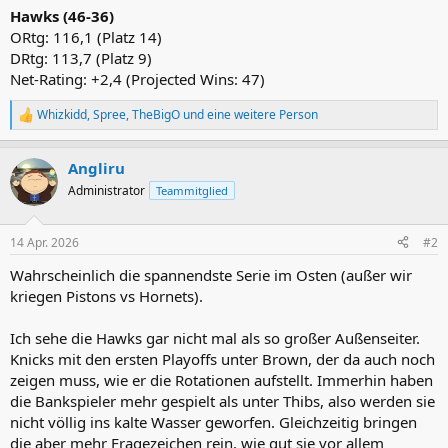
Hawks (46-36)
ORtg: 116,1 (Platz 14)
DRtg: 113,7 (Platz 9)
Net-Rating: +2,4 (Projected Wins: 47)
Whizkidd
,
Spree
,
TheBigO
und eine weitere Person
R
e
a
Angliru
k
t
Administrator
Teammitglied
i
o
n
14 Apr. 2026
#2
e
n
Wahrscheinlich die spannendste Serie im Osten (außer wir
:
kriegen Pistons vs Hornets).
Ich sehe die Hawks gar nicht mal als so großer Außenseiter.
Knicks mit den ersten Playoffs unter Brown, der da auch noch
zeigen muss, wie er die Rotationen aufstellt. Immerhin haben
die Bankspieler mehr gespielt als unter Thibs, also werden sie
nicht völlig ins kalte Wasser geworfen. Gleichzeitig bringen
die aber mehr Fragezeichen rein, wie gut sie vor allem