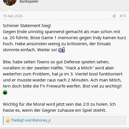
Bankspieler
i
o
n
19 Apr. 2026
#15
e
n
Schöner Statement Sieg!
:
Gegen Ende unnötig spannend gemacht als man schon mit
ca. 20 führte. Böse Game 1 memories gegen Indy kamen kurz
hoch. Habe ansonsten wenig zu kritisieren, der Einsatz
stimmte einfach. Weiter so!
Btw. habe selten Towns so gut Defense spielen sehen,
vorallem in der zweiten Hälfte. "Hack a Mitch" wird aber
weiterhin zum Problem, hat ja im 3. Viertel bissl funktioniert
und er musste wieder raus nach 2 Minuten. Ach man Mitch,
lern doch bitte die f'n Freiwürfe werfen. Bist viel zu wichtig!!
Wichtig für die Moral wird jetzt sein das 2:0 zu holen. Ich
hasse es, wenn der Gegner zuhause ein Spiel stiehlt.
TheBigO
und
Mahoney_jr
R
e