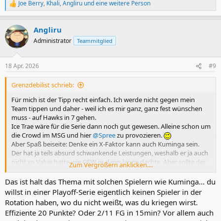
Joe Berry
,
Khali
,
Angliru
und eine weitere Person
R
e
a
Angliru
k
t
Administrator
Teammitglied
i
o
n
18 Apr. 2026
#9
e
n
Grenzdebilist schrieb:
:
Für mich ist der Tipp recht einfach. Ich werde nicht gegen mein
Team tippen und daher - weil ich es mir ganz, ganz fest wünschen
muss - auf Hawks in 7 gehen.
Ice Trae wäre für die Serie dann noch gut gewesen. Alleine schon um
die Crowd im MSG und hier
@Spree
zu provozieren.
Aber Spaß beiseite: Denke ein X-Faktor kann auch Kuminga sein.
Der hat ja teils absurd schwankende Leistungen, weshalb er ja auch
nicht so Value hatte wie GSW es dann lange dachte. Aber sollte der
Zum Vergrößern anklicken....
in der Serie einen Streak haben, dann wäre er natürlich der
unerwartete Unterschied. Durch seine Physis müsste ihn dann
Das ist halt das Thema mit solchen Spielern wie Kuminga... du
schon OG übernehmen denke ich und so könnte man JJ auch
willst in einer Playoff-Serie eigentlich keinen Spieler in der
wiederum die Luft verschaffen um selbst effizienter zu sein.
Rotation haben, wo du nicht weißt, was du kriegen wirst.
Ist natürlich alles in Allem ein großes Fragezeichen ich denke, dass
Effiziente 20 Punkte? Oder 2/11 FG in 15min? Vor allem auch
Kuminga genau so das Potenzial hat ineffektiv zu chucken. Aber