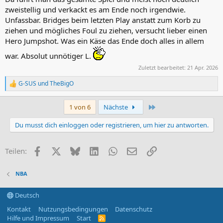
zweistellig und verkackt es am Ende noch irgendwie.
Unfassbar. Bridges beim letzten Play anstatt zum Korb zu
ziehen und mögliches Foul zu ziehen, versucht lieber einen
Hero Jumpshot. Was ein Käse das Ende doch alles in allem
war. Absolut unnötiger L.
Zuletzt bearbeitet:
21 Apr. 2026
G-SUS
und
TheBigO
R
e
a
Letzte
1 von 6
Nächste
k
t
Du musst dich einloggen oder registrieren, um hier zu antworten.
i
o
n
Facebook
X (Twitter)
Bluesky
LinkedIn
WhatsApp
E-Mail
Link
Teilen:
e
n
:
NBA
Deutsch
Kontakt
Nutzungsbedingungen
Datenschutz
Hilfe und Impressum
Start
R