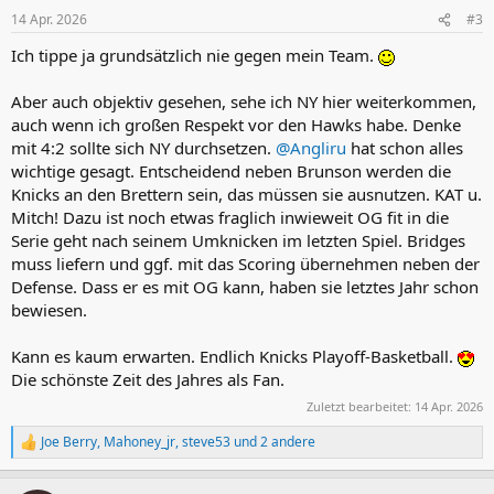
n
14 Apr. 2026
#3
e
n
Ich tippe ja grundsätzlich nie gegen mein Team.
:
Aber auch objektiv gesehen, sehe ich NY hier weiterkommen,
auch wenn ich großen Respekt vor den Hawks habe. Denke
mit 4:2 sollte sich NY durchsetzen.
@Angliru
hat schon alles
wichtige gesagt. Entscheidend neben Brunson werden die
Knicks an den Brettern sein, das müssen sie ausnutzen. KAT u.
Mitch! Dazu ist noch etwas fraglich inwieweit OG fit in die
Serie geht nach seinem Umknicken im letzten Spiel. Bridges
muss liefern und ggf. mit das Scoring übernehmen neben der
Defense. Dass er es mit OG kann, haben sie letztes Jahr schon
bewiesen.
Kann es kaum erwarten. Endlich Knicks Playoff-Basketball.
Die schönste Zeit des Jahres als Fan.
Zuletzt bearbeitet:
14 Apr. 2026
Joe Berry
,
Mahoney_jr
,
steve53
und 2 andere
R
e
a