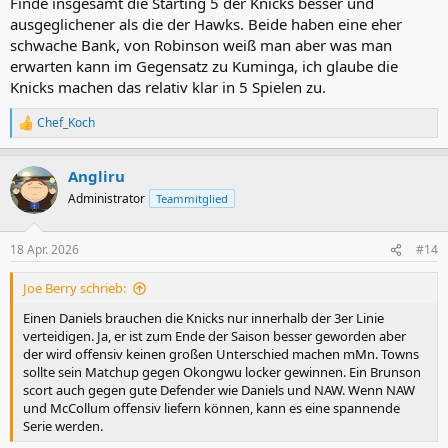
Finde insgesamt die Starting 5 der Knicks besser und
ausgeglichener als die der Hawks. Beide haben eine eher
schwache Bank, von Robinson weiß man aber was man
erwarten kann im Gegensatz zu Kuminga, ich glaube die
Knicks machen das relativ klar in 5 Spielen zu.
Chef_Koch
R
e
a
Angliru
k
t
Administrator
Teammitglied
i
o
n
18 Apr. 2026
#14
e
n
Joe Berry schrieb:
:
Einen Daniels brauchen die Knicks nur innerhalb der 3er Linie
verteidigen. Ja, er ist zum Ende der Saison besser geworden aber
der wird offensiv keinen großen Unterschied machen mMn. Towns
sollte sein Matchup gegen Okongwu locker gewinnen. Ein Brunson
scort auch gegen gute Defender wie Daniels und NAW. Wenn NAW
und McCollum offensiv liefern können, kann es eine spannende
Serie werden.