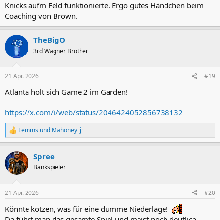
Knicks aufm Feld funktionierte. Ergo gutes Händchen beim
Coaching von Brown.
TheBigO
3rd Wagner Brother
21 Apr. 2026
#19
Atlanta holt sich Game 2 im Garden!
https://x.com/i/web/status/2046424052856738132
Lemms
und
Mahoney_jr
R
e
a
Spree
k
t
Bankspieler
i
o
n
21 Apr. 2026
#20
e
n
Könnte kotzen, was für eine dumme Niederlage!
:
Da führt man das gesamte Spiel und meist noch deutlich