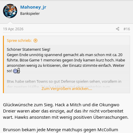
a
Mahoney_jr
k
t
Bankspieler
i
o
n
19 Apr. 2026
#16
e
n
Spree schrieb:
:
Schöner Statement Sieg!
Gegen Ende unnötig spannend gemacht als man schon mit ca. 20
führte. Böse Game 1 memories gegen Indy kamen kurz hoch. Habe
ansonsten wenig zu kritisieren, der Einsatz stimmte einfach. Weiter
so!
Btw. habe selten Towns so gut Defense spielen sehen, vorallem in
der zweiten Hälfte. "Hack a Mitch" wird aber weiterhin zum
Zum Vergrößern anklicken....
Problem, hat ja im 3. Viertel bissl funktioniert und er musste wieder
raus nach 2 Minuten. Ach man Mitch, lern doch bitte die f'n
Freiwürfe werfen. Bist viel zu wichtig!!
Glückwünsche zum Sieg. Hack a Mitch und die Okungwo
Dreier waren aber das einzige, auf das ihr nicht vorbereitet
Wichtig für die Moral wird jetzt sein das 2:0 zu holen. Ich hasse es,
wart. Hawks ansonsten mit wenig positiven Überraschungen.
wenn der Gegner zuhause ein Spiel stiehlt.
Brunson bekam jede Menge matchups gegen McCollum