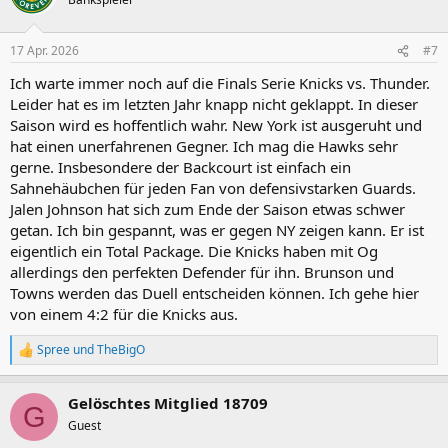
i
o
n
17 Apr. 2026
#7
e
n
Ich warte immer noch auf die Finals Serie Knicks vs. Thunder.
:
Leider hat es im letzten Jahr knapp nicht geklappt. In dieser
Saison wird es hoffentlich wahr. New York ist ausgeruht und
hat einen unerfahrenen Gegner. Ich mag die Hawks sehr
gerne. Insbesondere der Backcourt ist einfach ein
Sahnehäubchen für jeden Fan von defensivstarken Guards.
Jalen Johnson hat sich zum Ende der Saison etwas schwer
getan. Ich bin gespannt, was er gegen NY zeigen kann. Er ist
eigentlich ein Total Package. Die Knicks haben mit Og
allerdings den perfekten Defender für ihn. Brunson und
Towns werden das Duell entscheiden können. Ich gehe hier
von einem 4:2 für die Knicks aus.
Spree
und
TheBigO
R
e
a
Gelöschtes Mitglied 18709
k
G
t
Guest
i