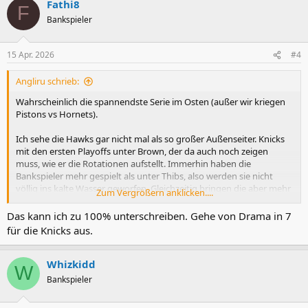
Fathi8
k
F
t
Bankspieler
i
o
n
15 Apr. 2026
#4
e
n
Angliru schrieb:
:
Wahrscheinlich die spannendste Serie im Osten (außer wir kriegen
Pistons vs Hornets).
Ich sehe die Hawks gar nicht mal als so großer Außenseiter. Knicks
mit den ersten Playoffs unter Brown, der da auch noch zeigen
muss, wie er die Rotationen aufstellt. Immerhin haben die
Bankspieler mehr gespielt als unter Thibs, also werden sie nicht
völlig ins kalte Wasser geworfen. Gleichzeitig bringen die aber mehr
Zum Vergrößern anklicken....
Fragezeichen rein, wie gut sie vor allem defensiv spielbar sind
(Clarkson, Shamet).
Das kann ich zu 100% unterschreiben. Gehe von Drama in 7
für die Knicks aus.
Der größte Vorteil der Knicks wird am Brett liegen. Und daher wird
Mitch Robinson auch der X-Factor sein. Atlanta hat keinen Spieler,
der da mithalten kann, Towns und Robinson müssen die Bretter
Whizkidd
W
dominieren und insbesondere Robinson wird am offensiven Brett
Bankspieler
beasten. Gleichzeitig hat man halt mit Brunson den offensiv besten
Spieler der Serie. Aber schafft es Brown, dass auch KAT mehr ist, als