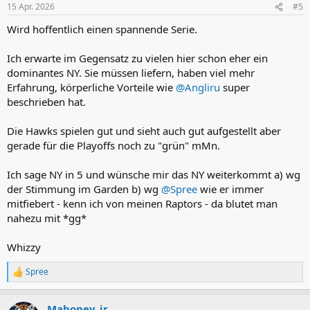
nur ein Elite-Rollenspieler? Und wird Bridges mehr Verantwortung
15 Apr. 2026
#5
übernehmen können, wenn die Defense sich vor allem auf Brunson
Wird hoffentlich einen spannende Serie.
& KAT konzentriert?
Die Hawks haben aber auch einiges, was den Knicks weh tun kann.
Ich erwarte im Gegensatz zu vielen hier schon eher ein
Mit Daniels und NAW hat man zwei Verteidiger, die Brunson
dominantes NY. Sie müssen liefern, haben viel mehr
beschäftigen werden. Gleichzeitig ist ihre Offense darauf fokussiert,
Erfahrung, körperliche Vorteile wie
@Angliru
super
dass jeder was macht. 30 Assists pro Game, alles schön verteilt,
beschrieben hat.
sprechen eine deutliche Sprache. Und da wird man vor allem auch
Brunson gnadenlos attackieren - selbst ein Daniels sollte das
hinbekommen, der Off-the-Dribble auch nicht so bad ist.
Die Hawks spielen gut und sieht auch gut aufgestellt aber
gerade für die Playoffs noch zu "grün" mMn.
Neben der Schwäche am Brett stellt sich für mich halt auch noch die
Frage, wer am Ende bereit ist, die Verantwortung zu übernehmen.
Ich sage NY in 5 und wünsche mir das NY weiterkommt a) wg
Denn so gut das Kollektiv in der Regular Season auch ist - am Ende
der Stimmung im Garden b) wg
@Spree
wie er immer
entscheiden die Stars die Serien. Ist Jalen Johnson schon so weit?
mitfiebert - kenn ich von meinen Raptors - da blutet man
Kann NAW in die Rolle schlüpfen? Oder muss es CJ auf seine späte
Tage richten? Die Hawks haben genug Waffen - sind diese aber gut
nahezu mit *gg*
genug, um in den Playoffs nicht nur einen Abend, sondern eine
ganze Serie zu glänzen?
Whizzy
Ich sehe die Knicks hier keinesfalls durchmarschieren. Mindestens 6
Spree
R
Games, wobei die Tendenz eher in Richtung 7 als 5 geht - wenn die
e
Hawks-Offense auch so läuft wie in der RS. Und da MSG und Game 7
a
halt legendär sind - 4:3 Knicks.
Mahoney_jr
k