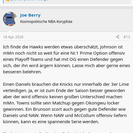
R
e
a
Joe Berry
k
t
Kosmopolitische NBA-Koryphäe
i
o
n
18 Apr. 2026
#13
e
n
Ich finde die Hawks werden etwas überschätzt, Johnson ist
:
mMn noch nicht so weit für eine Nr.1 Prime Option offensiv
eines Playoff-Teams und hat mit OG einen Defender gegen
sich, der ihn wird ärgern können. Lasse mich aber gerne eines
besseren belehren.
Einen Daniels brauchen die Knicks nur innerhalb der 3er Linie
verteidigen. Ja, er ist zum Ende der Saison besser geworden
aber der wird offensiv keinen großen Unterschied machen
mMn. Towns sollte sein Matchup gegen Okongwu locker
gewinnen. Ein Brunson scort auch gegen gute Defender wie
Daniels und NAW. Wenn NAW und McCollum offensiv liefern
können, kann es eine spannende Serie werden.