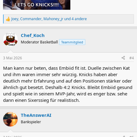
Joey
,
Commander
,
Mahoney_jr
und 4 andere
R
e
a
Chef_Koch
k
t
Moderator Basketball
Teammitglied
i
o
n
3 Mai 2026
#4
e
n
Man kann nur beten, dass Embiid fit ist. Duelle zwischen Kat
:
und ihm waren immer sehr würzig. Knicks haben aber
deutlich mehr Erfahrung und auf den Positionen stärker oder
ähnlich gut besetzt. Deshalb 4:2 Knicks. Bleibt Embiid gesund
und spielt wie in seinem MVP-Jahr, wird es enger bzw. sehe
dann einen Sixerssieg für realistisch.
TheAnswerAI
Bankspieler