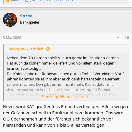
R
e
a
Spree
k
t
Bankspieler
i
o
n
3 Mai 2026
#6
e
n
TheAnswerAI schrieb:
:
Neben dem TD Garden spielt VJ auch gerne im Richtigen Garden.
Hat auch da bisher immer geliefert und vor allem stark gegen
brunson verteidigt.
Die Knicks habe mit Robinson einen guten Embiid Verteidiger. Vor 2
Jahren konnten sie es ihm aber auch dank hartenstein dauerhaft
schwer machen. Den gibt es nun nicht mehr. Kat ist dafür mit
deinem spacing sicherlich eine Herausforderung für Embiid.
Da wird aber auch die Anzahl der Fouls spannend. Kat hat sich
Zum Vergrößern anklicken....
gegen Embiid immer schwer getan, aber das war noch die agilere
Version von Embiid. Die Unstimmigkeiten zwischen beiden sind
Never wird KAT größtenteils Embiid verteidigen. Allein wegen
längst begraben und mittlerweile schätzen sie sich sogar soweit ich
der Gefahr zu schnell in Foultroubles zu kommen. Das wird
weiß.
OG übernehmen und der fürchtet sich bekanntlich vor
niemanden und kann von 1 bis 5 alles verteidigen.
Ich tippe auf 4-3 für die sixers. Wird deutlich physischer zugehen.
Bin gespannt ob die Knicks mit kat und Robinson starten. Und ich