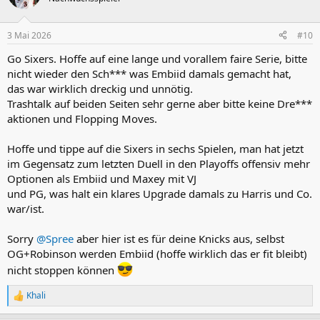
i
o
n
3 Mai 2026
#10
e
n
Go Sixers. Hoffe auf eine lange und vorallem faire Serie, bitte
:
nicht wieder den Sch*** was Embiid damals gemacht hat,
das war wirklich dreckig und unnötig.
Trashtalk auf beiden Seiten sehr gerne aber bitte keine Dre***
aktionen und Flopping Moves.
Hoffe und tippe auf die Sixers in sechs Spielen, man hat jetzt
im Gegensatz zum letzten Duell in den Playoffs offensiv mehr
Optionen als Embiid und Maxey mit VJ
und PG, was halt ein klares Upgrade damals zu Harris und Co.
war/ist.
Sorry
@Spree
aber hier ist es für deine Knicks aus, selbst
OG+Robinson werden Embiid (hoffe wirklich das er fit bleibt)
nicht stoppen können
Khali
R
e