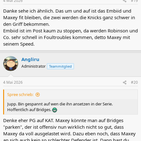
4 Mai 2026
#19
e
n
Danke sehe ich ähnlich. Das um und auf ist das Embiid und
:
Maxey fit bleiben, die zwei werden die Knicks ganz schwer in
den Griff bekommen.
Embiid ist im Post kaum zu stoppen, da werden Robinson und
Co. sehr schnell in Foultroubles kommen, detto Maxey mit
seinem Speed.
Angliru
Administrator
Teammitglied
4 Mai 2026
#20
Spree schrieb:
Jupp. Bin gespannt auf wen die ihn ansetzen in der Serie.
Hoffentlich auf Bridges.
Denke eher PG auf KAT. Maxey könnte man auf Bridges
"parken", der ist offensiv nun wirklich nicht so gut, dass
Maxey da voll ausgelastet wird. Dazu eben noch, dass Maxey
an sich auch kein so schlechter Defender ist. Dann hast du