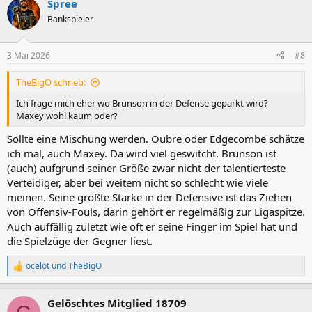
Spree
Bankspieler
3 Mai 2026
#8
TheBigO schrieb:
Ich frage mich eher wo Brunson in der Defense geparkt wird?
Maxey wohl kaum oder?
Sollte eine Mischung werden. Oubre oder Edgecombe schätze
ich mal, auch Maxey. Da wird viel geswitcht. Brunson ist
(auch) aufgrund seiner Größe zwar nicht der talentierteste
Verteidiger, aber bei weitem nicht so schlecht wie viele
meinen. Seine größte Stärke in der Defensive ist das Ziehen
von Offensiv-Fouls, darin gehört er regelmäßig zur Ligaspitze.
Auch auffällig zuletzt wie oft er seine Finger im Spiel hat und
die Spielzüge der Gegner liest.
ocelot
und
TheBigO
R
e
a
Gelöschtes Mitglied 18709
k