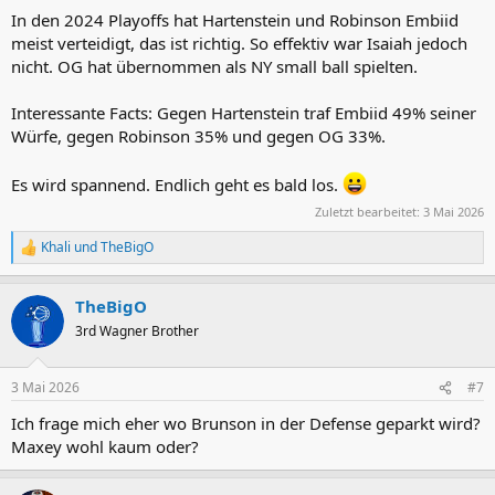
In den 2024 Playoffs hat Hartenstein und Robinson Embiid
bin auch gespannt ob nurse die Rotation etwas erweitert. Barlow
könnte vermehrt zum Zug kommen. Auch der Backup hinter Embiid
meist verteidigt, das ist richtig. So effektiv war Isaiah jedoch
wird spannend sein.
nicht. OG hat übernommen als NY small ball spielten.
Interessante Facts: Gegen Hartenstein traf Embiid 49% seiner
Würfe, gegen Robinson 35% und gegen OG 33%.
Es wird spannend. Endlich geht es bald los.
Zuletzt bearbeitet:
3 Mai 2026
Khali
und
TheBigO
R
e
a
TheBigO
k
t
3rd Wagner Brother
i
o
n
3 Mai 2026
#7
e
n
Ich frage mich eher wo Brunson in der Defense geparkt wird?
:
Maxey wohl kaum oder?