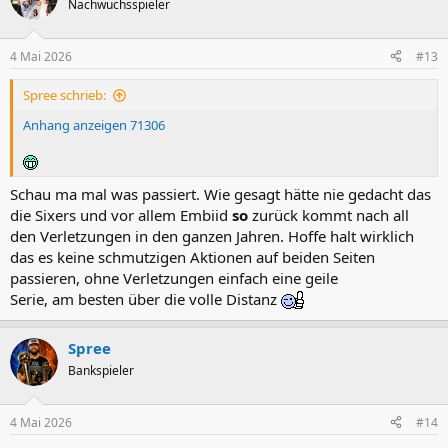
Nachwuchsspieler
i
o
n
4 Mai 2026
#13
e
n
Spree schrieb:
:
Anhang anzeigen 71306
Schau ma mal was passiert. Wie gesagt hätte nie gedacht das
die Sixers und vor allem Embiid
so
zurück kommt nach all
den Verletzungen in den ganzen Jahren. Hoffe halt wirklich
das es keine schmutzigen Aktionen auf beiden Seiten
passieren, ohne Verletzungen einfach eine geile
Serie, am besten über die volle Distanz
Spree
Bankspieler
4 Mai 2026
#14