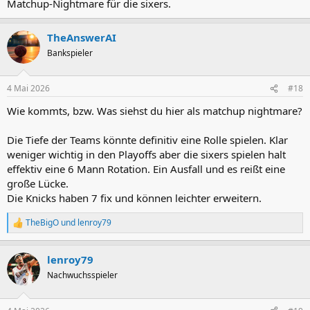
Matchup-Nightmare für die sixers.
TheAnswerAI
Bankspieler
4 Mai 2026
#18
Wie kommts, bzw. Was siehst du hier als matchup nightmare?
Die Tiefe der Teams könnte definitiv eine Rolle spielen. Klar
weniger wichtig in den Playoffs aber die sixers spielen halt
effektiv eine 6 Mann Rotation. Ein Ausfall und es reißt eine
große Lücke.
Die Knicks haben 7 fix und können leichter erweitern.
TheBigO
und
lenroy79
R
e
a
lenroy79
k
t
Nachwuchsspieler
i
o
n