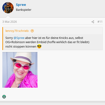
a
Spree
k
t
Bankspieler
i
o
n
3 Mai 2026
#11
e
n
lenroy79 schrieb:
:
Sorry
@Spree
aber hier ist es für deine Knicks aus, selbst
OG+Robinson werden Embiid (hoffe wirklich das er fit bleibt)
nicht stoppen können