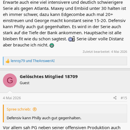
Erwarte auch eine viel intensivere und deutlich schwierigere
Serie als gegen Atlanta. Maxey und Embiid unter 30 halten ist
eh immer schwer, dazu kann Edgecombe auch mal 20+
einstreuen und George macht konstant seine 15-20. Defensiv
kann Philly auch gut gegenhalten. Es wird in der Serie auch
stark auf die Tiefe der Bank ankommen. Hauptsache ist alle
bleiben fit wie du schon sagtest.
Serie über volle Distanz
aber brauche ich nicht.
Zuletzt bearbeitet:
4 Mai 2026
lenroy79
und
TheAnswerAI
R
e
a
Gelöschtes Mitglied 18709
k
G
t
Guest
i
o
n
4 Mai 2026
#15
e
n
Spree schrieb:
:
Defensiv kann Philly auch gut gegenhalten.
Vor allem sah PG neben seiner offensiven Produktion auch