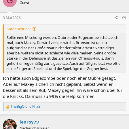
G
t
Guest
i
o
n
3 Mai 2026
#9
e
n
Spree schrieb:
:
Sollte eine Mischung werden. Oubre oder Edgecombe schätze ich
mal, auch Maxey. Da wird viel geswitcht. Brunson ist (auch)
aufgrund seiner Größe zwar nicht der talentierteste Verteidiger,
aber bei weitem nicht so schlecht wie viele meinen. Seine größte
Stärke in der Defensive ist das Ziehen von Offensiv-Fouls, darin
gehört er regelmäßig zur Ligaspitze. Auch auffällig zuletzt wie oft er
seine Finger im Spiel hat und die Spielzüge der Gegner liest.
Ich hätte auch Edgecombe oder noch eher Oubre gesagt.
Aber auf Maxey sicherlich nicht geplant. Selbst wenn er
besser ist als sein Ruf, Maxey gegen ihn wäre schon übel für
die Knicks. Da muss zu 99% die Help kommen.
TheBigO
und
Khali
R
e
a
lenroy79
k
t
Nachwuchsspieler