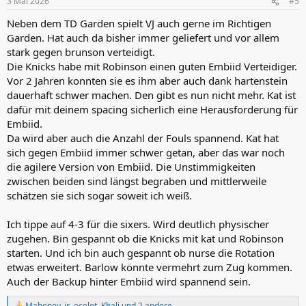
3 Mai 2026
#5
Neben dem TD Garden spielt VJ auch gerne im Richtigen
Garden. Hat auch da bisher immer geliefert und vor allem
stark gegen brunson verteidigt.
Die Knicks habe mit Robinson einen guten Embiid Verteidiger.
Vor 2 Jahren konnten sie es ihm aber auch dank hartenstein
dauerhaft schwer machen. Den gibt es nun nicht mehr. Kat ist
dafür mit deinem spacing sicherlich eine Herausforderung für
Embiid.
Da wird aber auch die Anzahl der Fouls spannend. Kat hat
sich gegen Embiid immer schwer getan, aber das war noch
die agilere Version von Embiid. Die Unstimmigkeiten
zwischen beiden sind längst begraben und mittlerweile
schätzen sie sich sogar soweit ich weiß.
Ich tippe auf 4-3 für die sixers. Wird deutlich physischer
zugehen. Bin gespannt ob die Knicks mit kat und Robinson
starten. Und ich bin auch gespannt ob nurse die Rotation
etwas erweitert. Barlow könnte vermehrt zum Zug kommen.
Auch der Backup hinter Embiid wird spannend sein.
Mahoney_jr
,
ocelot
,
Khali
und 2 andere