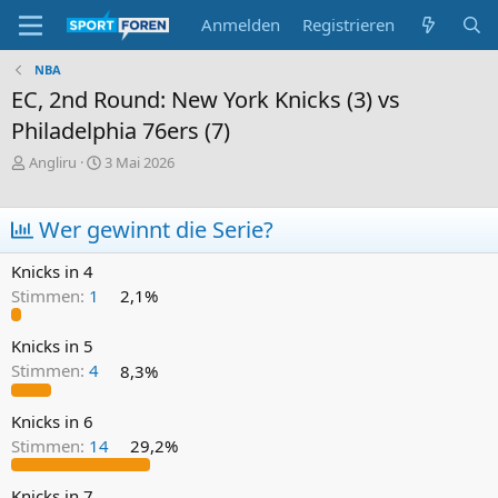
Anmelden
Registrieren
NBA
EC, 2nd Round: New York Knicks (3) vs
Philadelphia 76ers (7)
E
E
Angliru
3 Mai 2026
r
r
s
s
t
t
Wer gewinnt die Serie?
e
e
l
l
Knicks in 4
l
l
Stimmen:
1
2,1%
e
t
r
a
m
Knicks in 5
Stimmen:
4
8,3%
Knicks in 6
Stimmen:
14
29,2%
Knicks in 7