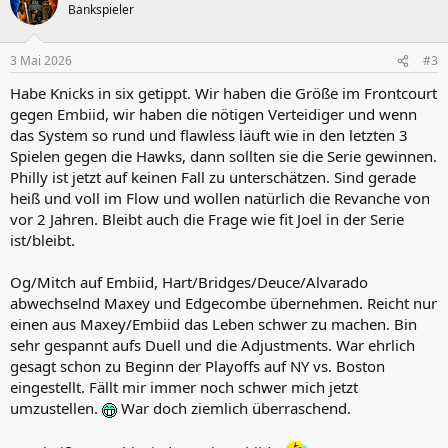
t
Bankspieler
i
o
n
3 Mai 2026
#3
e
n
Habe Knicks in six getippt. Wir haben die Größe im Frontcourt
:
gegen Embiid, wir haben die nötigen Verteidiger und wenn
das System so rund und flawless läuft wie in den letzten 3
Spielen gegen die Hawks, dann sollten sie die Serie gewinnen.
Philly ist jetzt auf keinen Fall zu unterschätzen. Sind gerade
heiß und voll im Flow und wollen natürlich die Revanche von
vor 2 Jahren. Bleibt auch die Frage wie fit Joel in der Serie
ist/bleibt.
Og/Mitch auf Embiid, Hart/Bridges/Deuce/Alvarado
abwechselnd Maxey und Edgecombe übernehmen. Reicht nur
einen aus Maxey/Embiid das Leben schwer zu machen. Bin
sehr gespannt aufs Duell und die Adjustments. War ehrlich
gesagt schon zu Beginn der Playoffs auf NY vs. Boston
eingestellt. Fällt mir immer noch schwer mich jetzt
umzustellen.
War doch ziemlich überraschend.