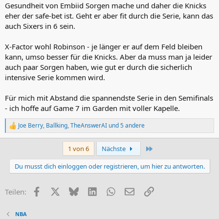
Gesundheit von Embiid Sorgen mache und daher die Knicks
eher der safe-bet ist. Geht er aber fit durch die Serie, kann das
auch Sixers in 6 sein.
X-Factor wohl Robinson - je länger er auf dem Feld bleiben
kann, umso besser für die Knicks. Aber da muss man ja leider
auch paar Sorgen haben, wie gut er durch die sicherlich
intensive Serie kommen wird.
Für mich mit Abstand die spannendste Serie in den Semifinals
- ich hoffe auf Game 7 im Garden mit voller Kapelle.
Joe Berry
,
Ballking
,
TheAnswerAI
und 5 andere
R
e
a
Letzte
1 von 6
Nächste
k
t
Du musst dich einloggen oder registrieren, um hier zu antworten.
i
o
n
Facebook
X (Twitter)
Bluesky
LinkedIn
WhatsApp
E-Mail
Link
Teilen:
e
n
:
NBA