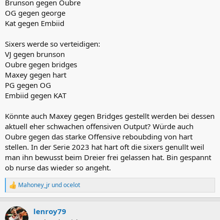
Brunson gegen Oubre
OG gegen george
Kat gegen Embiid
Sixers werde so verteidigen:
VJ gegen brunson
Oubre gegen bridges
Maxey gegen hart
PG gegen OG
Embiid gegen KAT
Könnte auch Maxey gegen Bridges gestellt werden bei dessen
aktuell eher schwachen offensiven Output? Würde auch
Oubre gegen das starke Offensive reboubding von hart
stellen. In der Serie 2023 hat hart oft die sixers genullt weil
man ihn bewusst beim Dreier frei gelassen hat. Bin gespannt
ob nurse das wieder so angeht.
Mahoney_jr
und
ocelot
R
e
a
lenroy79
k
t