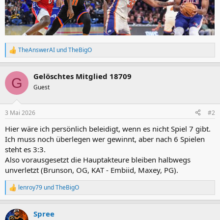
TheAnswerAI
und
TheBigO
R
e
a
Gelöschtes Mitglied 18709
k
G
t
Guest
i
o
n
3 Mai 2026
#2
e
n
Hier wäre ich persönlich beleidigt, wenn es nicht Spiel 7 gibt.
:
Ich muss noch überlegen wer gewinnt, aber nach 6 Spielen
steht es 3:3.
Also vorausgesetzt die Hauptakteure bleiben halbwegs
unverletzt (Brunson, OG, KAT - Embiid, Maxey, PG).
lenroy79
und
TheBigO
R
e
a
Spree
k