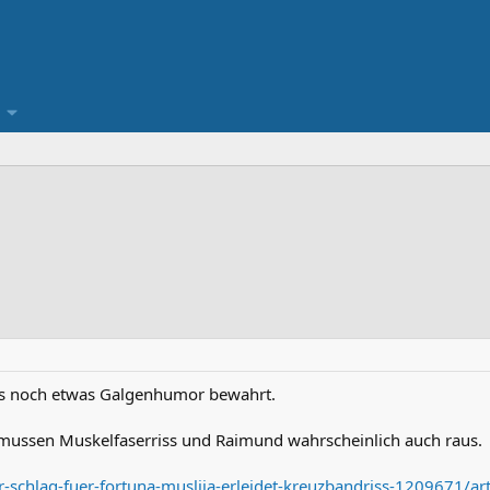
ns noch etwas Galgenhumor bewahrt.
smussen Muskelfaserriss und Raimund wahrscheinlich auch raus.
-schlag-fuer-fortuna-muslija-erleidet-kreuzbandriss-1209671/art