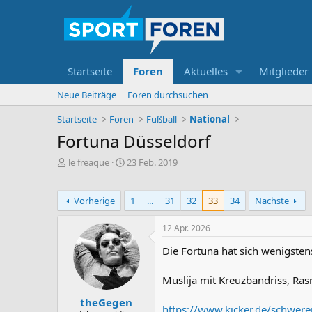
Startseite
Foren
Aktuelles
Mitglieder
Neue Beiträge
Foren durchsuchen
Startseite
Foren
Fußball
National
Fortuna Düsseldorf
E
E
le freaque
23 Feb. 2019
r
r
s
s
t
t
Vorherige
1
...
31
32
33
34
Nächste
e
e
l
l
12 Apr. 2026
l
l
e
t
Die Fortuna hat sich wenigste
r
a
m
Muslija mit Kreuzbandriss, Ra
theGegen
https://www.kicker.de/schwerer