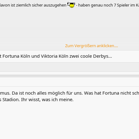
davon ist ziemlich sicher auszugehen
- haben genau noch 7 Spieler im Kad
Zum Vergrößern anklicken....
t Fortuna Köln und Viktoria Köln zwei coole Derbys...
ass sich einige Spieler nicht so wirklich reinhängen.
4. Wo sich jetzt noch die U23 befindet, die aber bei Abstieg der 1. Mannsc
mus. Da ist noch alles möglich für uns. Was hat Fortuna nicht sch
 Stadion. Ihr wisst, was ich meine.