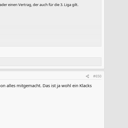
er einen Vertrag, der auch für die 3. Liga gilt.
haft automatisch absteigen muss.
#650
on alles mitgemacht. Das ist ja wohl ein Klacks