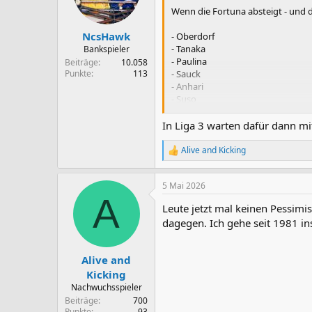
Wenn die Fortuna absteigt - und 
NcsHawk
- Oberdorf
- Tanaka
Bankspieler
- Paulina
Beiträge
10.058
- Sauck
Punkte
113
- Anhari
- Suso
- Slimani
In Liga 3 warten dafür dann mi
Absolutes Desaster. Kein Wunder, d
Dann geht es direktemang in Liga 
Alive and Kicking
R
e
a
5 Mai 2026
k
A
t
Leute jetzt mal keinen Pessimis
i
o
dagegen. Ich gehe seit 1981 ins
n
e
n
Alive and
:
Kicking
Nachwuchsspieler
Beiträge
700
Punkte
93