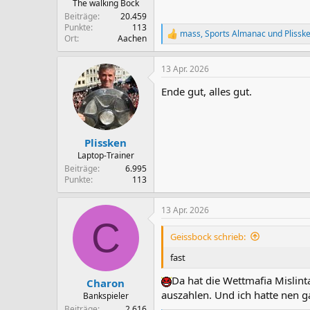
The walking Bock
Beiträge
20.459
Punkte
113
mass
,
Sports Almanac
und
Plissk
R
Ort
Aachen
e
a
13 Apr. 2026
k
t
Ende gut, alles gut.
i
o
n
e
n
Plissken
:
Laptop-Trainer
Beiträge
6.995
Punkte
113
13 Apr. 2026
C
Geissbock schrieb:
fast
Da hat die Wettmafia Mislin
Charon
auszahlen. Und ich hatte nen 
Bankspieler
Beiträge
2.616