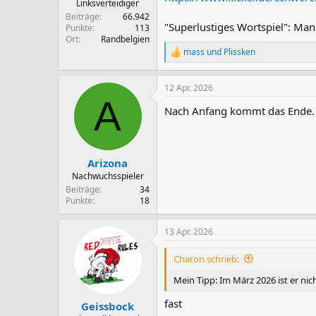
Linksverteidiger
Beiträge
66.942
"Superlustiges Wortspiel": Man
Punkte
113
Ort
Randbelgien
mass
und
Plissken
R
e
a
12 Apr. 2026
k
A
t
Nach Anfang kommt das Ende.
i
o
n
e
n
Arizona
:
Nachwuchsspieler
Beiträge
34
Punkte
18
13 Apr. 2026
Charon schrieb:
Mein Tipp: Im März 2026 ist er nic
fast
Geissbock