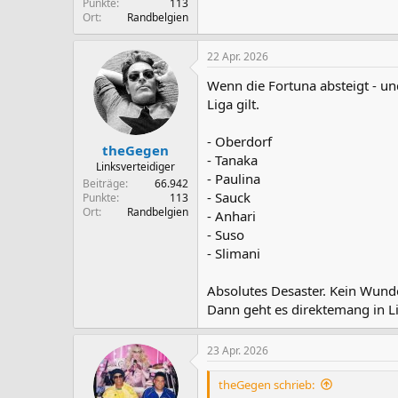
Punkte
113
Ort
Randbelgien
22 Apr. 2026
Wenn die Fortuna absteigt - un
Liga gilt.
- Oberdorf
theGegen
- Tanaka
Linksverteidiger
- Paulina
Beiträge
66.942
- Sauck
Punkte
113
Ort
Randbelgien
- Anhari
- Suso
- Slimani
Absolutes Desaster. Kein Wunder
Dann geht es direktemang in Li
23 Apr. 2026
theGegen schrieb: