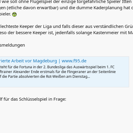
ie soll ohne Flügelspiel der einzige torgefährliche Spieler Itte
gen (etliche davon erwartbar) und die dumme Kaderplanung hat 
ieler.
hlechteste Keeper der Liga und falls dieser aus verständlichen Gr
eso der bessere Keeper ist, jedenfalls solange Kastenmeier mit M
dsmeldungen
rierte Arbeit vor Magdeburg | www.f95.de
teht für die Fortuna in der 2. Bundesliga das Auswärtsspiel beim 1. FC
ainer Alexander Ende erstmals für die Flingeraner an der Seitenlinie
f die Partie absolvierten die Rot-Weißen am Dienstag...
f für das Schlüsselspiel in Frage: