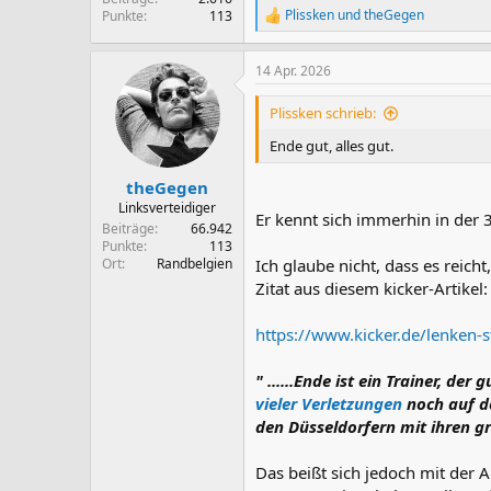
Plissken
und
theGegen
Punkte
113
R
e
a
14 Apr. 2026
k
t
i
Plissken schrieb:
o
n
Ende gut, alles gut.
e
n
theGegen
:
Linksverteidiger
Er kennt sich immerhin in der 3
Beiträge
66.942
Punkte
113
Ort
Randbelgien
Ich glaube nicht, dass es reicht,
Zitat aus diesem kicker-Artikel:
https://www.kicker.de/lenken-s
" ......Ende ist ein Trainer,
vieler Verletzungen
noch auf de
den Düsseldorfern mit ihren gr
Das beißt sich jedoch mit der 