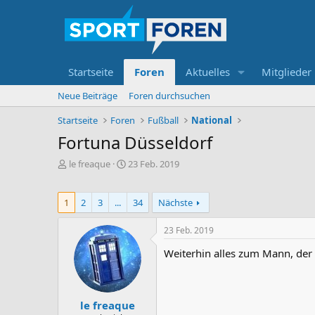
Startseite
Foren
Aktuelles
Mitglieder
Neue Beiträge
Foren durchsuchen
Startseite
Foren
Fußball
National
Fortuna Düsseldorf
E
E
le freaque
23 Feb. 2019
r
r
s
s
t
t
1
2
3
...
34
Nächste
e
e
l
l
23 Feb. 2019
l
l
e
t
Weiterhin alles zum Mann, der o
r
a
m
le freaque