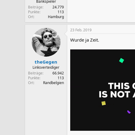
Bankspieler
Beiträge
24.779
Punkte
113
Ort
Hamburg
23 Feb. 2019
Wurde ja Zeit.
theGegen
Linksverteidiger
Beiträge
66.942
Punkte
113
Ort
Randbelgien