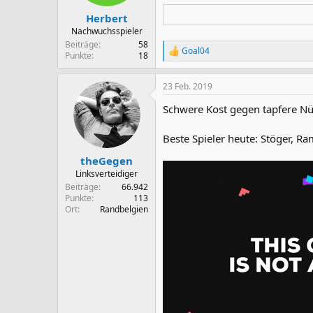
e
n
Herbert
:
Nachwuchsspieler
Beiträge
58
Goal04
R
Punkte
18
e
a
23 Feb. 2019
k
t
Schwere Kost gegen tapfere Nür
i
o
n
Beste Spieler heute: Stöger, R
e
n
theGegen
:
Linksverteidiger
Beiträge
66.942
Punkte
113
Ort
Randbelgien