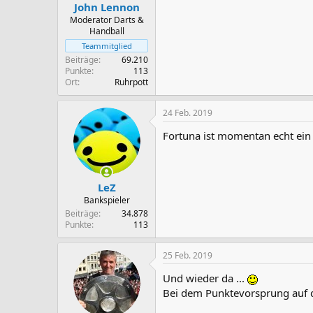
n
John Lennon
:
Moderator Darts &
Handball
Teammitglied
Beiträge
69.210
Punkte
113
Ort
Ruhrpott
24 Feb. 2019
Fortuna ist momentan echt ein
LeZ
Bankspieler
Beiträge
34.878
Punkte
113
25 Feb. 2019
Und wieder da ...
Bei dem Punktevorsprung auf d