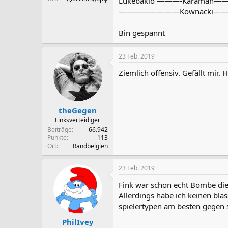
Lukebakio ———-Karaman
————————Kownacki—
Bin gespannt
23 Feb. 2019
Ziemlich offensiv. Gefällt mir.
theGegen
Linksverteidiger
Beiträge
66.942
Punkte
113
Ort
Randbelgien
23 Feb. 2019
Fink war schon echt Bombe die
Allerdings habe ich keinen bl
spielertypen am besten gegen s
PhilIvey