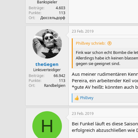
Bankspieler
Beiträge
4.603
Punkte
113
Ort
Дюссельдорф
23 Feb. 2019
PhilIvey schrieb:
Fink war schon echt Bombe die le
Allerdings habe ich keinen blass
gegen sie geeignet sind.
theGegen
Linksverteidiger
Aus meiner rudimentären Kenntn
Beiträge
66.942
Pereira, ein arbeitender Keil vo
Punkte
113
Ort
Randbelgien
*gute AV heißt: könnten auch b
PhilIvey
R
e
a
23 Feb. 2019
k
H
t
Bei Funkel läuft es diese Saiso
i
o
erfolgreich abzuschließen wie 
n