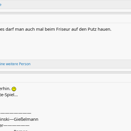
e
hres darf man auch mal beim Friseur auf den Putz hauen.
ine weitere Person
erhin.
e-Spiel...
————————
nski—Gießelmann
ger——————