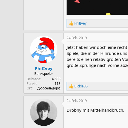
PhilIvey
R
e
a
24 Feb. 2019
k
t
Jetzt haben wir doch eine rech
i
o
Spiele, die in der Hinrunde un
n
bereits einen relativ großen V
e
große Sprünge nach vorne abz
n
PhilIvey
:
Bankspieler
Beiträge
4.603
Punkte
113
Bickle85
R
Ort
Дюссельдорф
e
a
24 Feb. 2019
k
t
Drobny mit Mittelhandbruch.
i
o
n
e