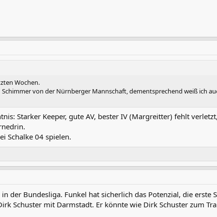
tzten Wochen.
en Schimmer von der Nürnberger Mannschaft, dementsprechend weiß ich auc
is: Starker Keeper, gute AV, bester IV (Margreitter) fehlt verl
rnedrin.
ei Schalke 04 spielen.
n in der Bundesliga. Funkel hat sicherlich das Potenzial, die erste
Dirk Schuster mit Darmstadt. Er könnte wie Dirk Schuster zum Tr