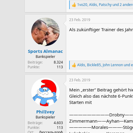
1vo20
,
Aldis
,
Patschy
und 2 ander
R
e
a
23 Feb. 2019
k
t
Als zukünftiger Trainer des Ja
i
o
n
e
n
Sports Almanac
:
Bankspieler
Beiträge
8.324
Aldis
,
Bickle85
,
John Lennon
und e
R
Punkte
113
e
a
23 Feb. 2019
k
t
Mein „erster“ Beitrag gehört hi
i
o
Gleich also das nächste 6-Punkt
n
Starten mit
e
n
PhilIvey
—————————Drobny—
:
Bankspieler
Zimmermann——Ayhan—Kami
Beiträge
4.603
—————Morales———-Stö
Punkte
113
Ort
Дюссельдорф